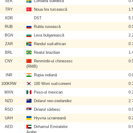
SEK
Coroana suedeză
0.
TRY
Noua lira turcească
1.
XDR
DST
5.
RUB
Rubla rusească
0.
BGN
Leva bulgarească
2.
ZAR
Randul sud-african
0.
BRL
Realul brazilian
1.
CNY
Renminbi-ul chinezesc
0.
(RMB)
INR
Rupia indiană
0.
100KRW
100 Woni sud-coreeni
0.
MXN
Peso-ul mexican
0.
NZD
Dolarul neo-zeelandez
2.
RSD
Dinarul sârbesc
0.
UAH
Hryvna ucraineană
0.
AED
Dirhamul Emiratelor
0.
Arabe