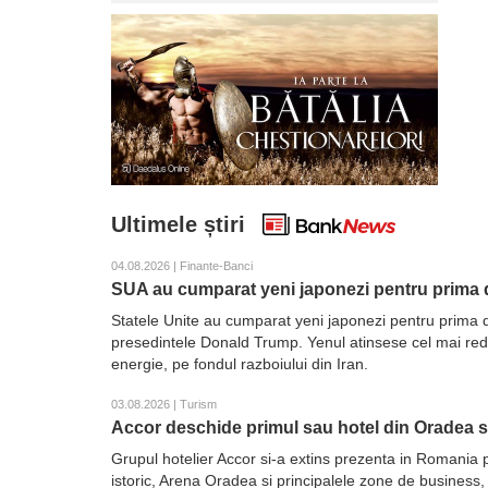
Ultimele știri
04.08.2026 | Finante-Banci
SUA au cumparat yeni japonezi pentru prima d
Statele Unite au cumparat yeni japonezi pentru prima d
presedintele Donald Trump. Yenul atinsese cel mai redus 
energie, pe fondul razboiului din Iran.
03.08.2026 | Turism
Accor deschide primul sau hotel din Oradea 
Grupul hotelier Accor si-a extins prezenta in Romania 
istoric, Arena Oradea si principalele zone de business,