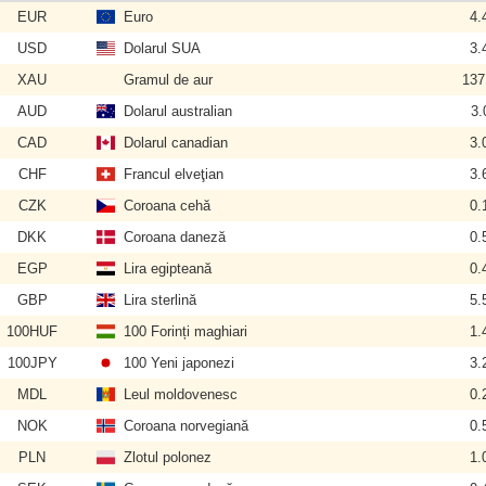
EUR
Euro
4.
USD
Dolarul SUA
3.
XAU
Gramul de aur
137
AUD
Dolarul australian
3.
CAD
Dolarul canadian
3.
CHF
Francul elveţian
3.
CZK
Coroana cehă
0.
DKK
Coroana daneză
0.
EGP
Lira egipteană
0.
GBP
Lira sterlină
5.
100HUF
100 Forinți maghiari
1.
100JPY
100 Yeni japonezi
3.
MDL
Leul moldovenesc
0.
NOK
Coroana norvegiană
0.
PLN
Zlotul polonez
1.