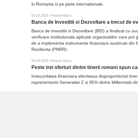
in Romania si pe piete internationale.
03.08.2026 | Finante-Banci
Banca de Investitii si Dezvoltare a trecut de 
Banca de Investitii si Dezvoltare (BID) a finalizat cu
verificare institutionala aplicate organizatiilor care p
de a implementa instrumente financiare sustinute din 
Rezilienta (PNRR).
03.08.2026 | Finante-Banci
Peste trei sferturi dintre tinerii romani spun c
Insecuritatea financiara afecteaza disproportionat tiner
reprezentantii Generatiei Z si 85% dintre Millennials d