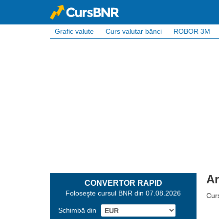
Grafic valute
Curs valutar bănci
ROBOR 3M
Ar
CONVERTOR RAPID
Foloseşte cursul BNR din 07.08.2026
Cur
Schimbă din