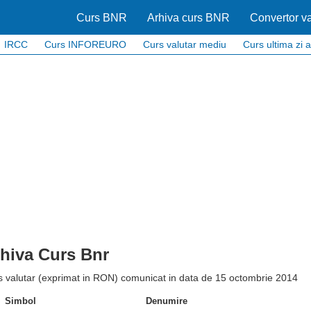
Curs BNR
Arhiva curs BNR
Convertor va
IRCC
Curs INFOREURO
Curs valutar mediu
Curs ultima zi a
hiva Curs Bnr
s valutar (exprimat in RON) comunicat in data de 15 octombrie 2014
Simbol
Denumire