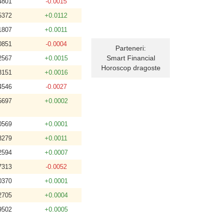
4801
-0.0015
5372
+0.0112
1807
+0.0011
0851
-0.0004
Parteneri:
Smart Financial
2567
+0.0015
Horoscop dragoste
3151
+0.0016
4546
-0.0027
5697
+0.0002
0569
+0.0001
3279
+0.0011
2594
+0.0007
7313
-0.0052
0370
+0.0001
2705
+0.0004
9502
+0.0005