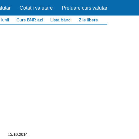
lutar
Cotații valutare
Preluare curs valutar
 lunii
Curs BNR azi
Lista bănci
Zile libere
15.10.2014