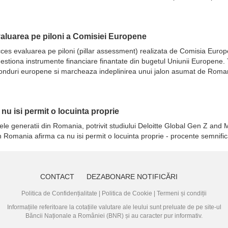
evaluarea pe piloni a Comisiei Europene
 succes evaluarea pe piloni (pillar assessment) realizata de Comisia Eur
ot gestiona instrumente financiare finantate din bugetul Uniunii Europene
fonduri europene si marcheaza indeplinirea unui jalon asumat de Romani
a nu isi permit o locuinta proprie
ele generatii din Romania, potrivit studiului Deloitte Global Gen Z and M
in Romania afirma ca nu isi permit o locuinta proprie - procente semnifi
CONTACT
DEZABONARE NOTIFICĂRI
Politica de Confidențialitate
|
Politica de Cookie
|
Termeni și condiții
Informațiile referitoare la cotațiile valutare ale leului sunt preluate de pe site-ul
Băncii Naționale a României (BNR)
și au caracter pur informativ.