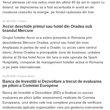
Yenul atinsese cel mai redus nivel din ultimii 40 de ani in raport cu
dolarul, iar deprecierea sa a fost accentuata in acest an de
cresterea costurilor la energie, pe fondul razboiului din Iran.
03.08.2026 | Turism
Accor deschide primul sau hotel din Oradea sub
brandul Mercure
Grupul hotelier Accor si-a extins prezenta in Romania prin
deschiderea Mercure Oradea, primul sau hotel din oras.
Amplasata in partea de vest a Oradei, cu acces catre centrul
istoric, Arena Oradea si principalele zone de business, unitatea
devine al 26-lea hotel Accor din tara si este operata de Spark
Hospitality, companie de management hotelier activa in Romania
si pe piete internationale.
03.08.2026 | Finante-Banci
Banca de Investitii si Dezvoltare a trecut de evaluarea
pe piloni a Comisiei Europene
Banca de Investitii si Dezvoltare (BID) a finalizat cu succes
evaluarea pe piloni (pillar assessment) realizata de Comisia
Europeana, unul dintre cele mai complexe procese de verificare
institutionala aplicate organizatiilor care pot gestiona instrumente