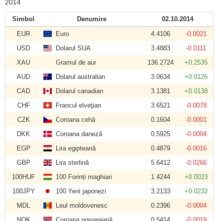
2014
Simbol
Denumire
02.10.2014
EUR
Euro
4.4106
-0.0021
USD
Dolarul SUA
3.4883
-0.0111
XAU
Gramul de aur
136.2724
+0.2535
AUD
Dolarul australian
3.0634
+0.0126
CAD
Dolarul canadian
3.1381
+0.0138
CHF
Francul elveţian
3.6521
-0.0078
CZK
Coroana cehă
0.1604
-0.0001
DKK
Coroana daneză
0.5925
-0.0004
EGP
Lira egipteană
0.4879
-0.0016
GBP
Lira sterlină
5.6412
-0.0266
100HUF
100 Forinți maghiari
1.4244
+0.0023
100JPY
100 Yeni japonezi
3.2133
+0.0232
MDL
Leul moldovenesc
0.2396
-0.0004
NOK
Coroana norvegiană
0.5414
-0.0019