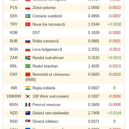
PLN
Zlotul polonez
1.0550
-0.0010
SEK
Coroana suedeză
0.4856
-0.0007
TRY
Noua lira turcească
1.5344
+0.0038
XDR
DST
5.1829
-0.0082
RUB
Rubla rusească
0.0881
-0.0001
BGN
Leva bulgarească
2.2551
-0.0011
ZAR
Randul sud-african
0.3115
+0.0015
BRL
Realul brazilian
1.4035
-0.0313
CNY
Renminbi-ul chinezesc
0.5683
-0.0018
(RMB)
INR
Rupia indiană
0.0567
0
100KRW
100 Woni sud-coreeni
0.3287
-0.0004
MXN
Peso-ul mexican
0.2600
-0.0006
NZD
Dolarul neo-zeelandez
2.7468
+0.0144
RSD
Dinarul sârbesc
0.0371
0