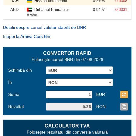
UAH
Hryvna ucraineană
0.2706
-0.0008
AED
Dirhamul Emiratelor
0.9497
-0.0031
Arabe
Detalii despre cursul valutar stabilit de BNR
Inapoi la Arhiva Curs Bnr
CONVERTOR RAPID
Foloseşte cursul BNR din 07.08.2026
Schimbă din
În
Suma
EUR
Rezultat
RON
CALCULATOR TVA
Foloseşte rezultatul din conversia valutară