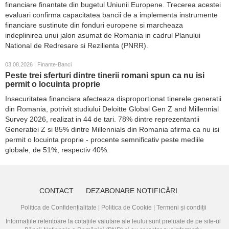
financiare finantate din bugetul Uniunii Europene. Trecerea acestei
evaluari confirma capacitatea bancii de a implementa instrumente
financiare sustinute din fonduri europene si marcheaza
indeplinirea unui jalon asumat de Romania in cadrul Planului
National de Redresare si Rezilienta (PNRR).
03.08.2026 | Finante-Banci
Peste trei sferturi dintre tinerii romani spun ca nu isi
permit o locuinta proprie
Insecuritatea financiara afecteaza disproportionat tinerele generatii
din Romania, potrivit studiului Deloitte Global Gen Z and Millennial
Survey 2026, realizat in 44 de tari. 78% dintre reprezentantii
Generatiei Z si 85% dintre Millennials din Romania afirma ca nu isi
permit o locuinta proprie - procente semnificativ peste mediile
globale, de 51%, respectiv 40%.
CONTACT
DEZABONARE NOTIFICĂRI
Politica de Confidențialitate
|
Politica de Cookie
|
Termeni și condiții
Informațiile referitoare la cotațiile valutare ale leului sunt preluate de pe site-ul