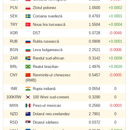
PLN
Zlotul polonez
1.0500
+0.0002
SEK
Coroana suedeză
0.4793
+0.0001
TRY
Noua lira turcească
1.5504
+0.0004
XDR
DST
5.0728
-0.0049
RUB
Rubla rusească
0.0908
+0.0001
BGN
Leva bulgarească
2.2521
-0.0006
ZAR
Randul sud-african
0.3142
+0.0009
BRL
Realul brazilian
1.4976
+0.0020
CNY
Renminbi-ul chinezesc
0.5457
-0.0005
(RMB)
INR
Rupia indiană
0.0554
0
100KRW
100 Woni sud-coreeni
0.3290
0
MXN
Peso-ul mexican
0.2560
-0.0003
NZD
Dolarul neo-zeelandez
2.7901
0
RSD
Dinarul sârbesc
0.0372
0