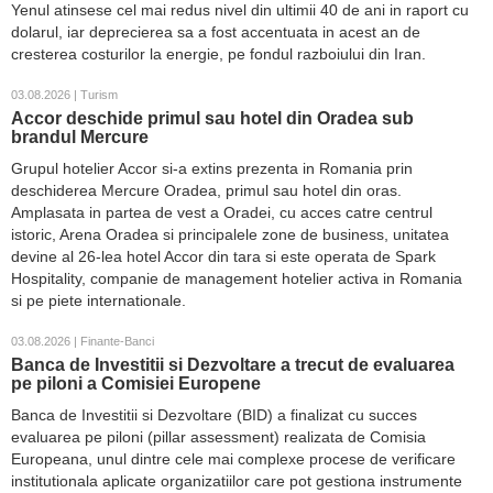
Yenul atinsese cel mai redus nivel din ultimii 40 de ani in raport cu
dolarul, iar deprecierea sa a fost accentuata in acest an de
cresterea costurilor la energie, pe fondul razboiului din Iran.
03.08.2026 | Turism
Accor deschide primul sau hotel din Oradea sub
brandul Mercure
Grupul hotelier Accor si-a extins prezenta in Romania prin
deschiderea Mercure Oradea, primul sau hotel din oras.
Amplasata in partea de vest a Oradei, cu acces catre centrul
istoric, Arena Oradea si principalele zone de business, unitatea
devine al 26-lea hotel Accor din tara si este operata de Spark
Hospitality, companie de management hotelier activa in Romania
si pe piete internationale.
03.08.2026 | Finante-Banci
Banca de Investitii si Dezvoltare a trecut de evaluarea
pe piloni a Comisiei Europene
Banca de Investitii si Dezvoltare (BID) a finalizat cu succes
evaluarea pe piloni (pillar assessment) realizata de Comisia
Europeana, unul dintre cele mai complexe procese de verificare
institutionala aplicate organizatiilor care pot gestiona instrumente