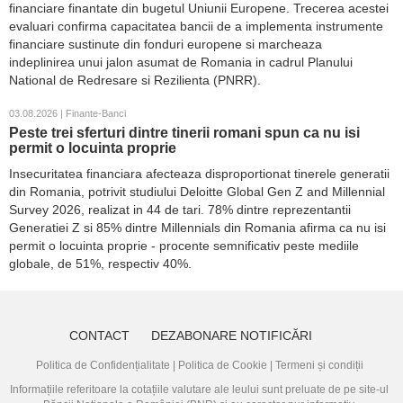
financiare finantate din bugetul Uniunii Europene. Trecerea acestei
evaluari confirma capacitatea bancii de a implementa instrumente
financiare sustinute din fonduri europene si marcheaza
indeplinirea unui jalon asumat de Romania in cadrul Planului
National de Redresare si Rezilienta (PNRR).
03.08.2026 | Finante-Banci
Peste trei sferturi dintre tinerii romani spun ca nu isi
permit o locuinta proprie
Insecuritatea financiara afecteaza disproportionat tinerele generatii
din Romania, potrivit studiului Deloitte Global Gen Z and Millennial
Survey 2026, realizat in 44 de tari. 78% dintre reprezentantii
Generatiei Z si 85% dintre Millennials din Romania afirma ca nu isi
permit o locuinta proprie - procente semnificativ peste mediile
globale, de 51%, respectiv 40%.
CONTACT
DEZABONARE NOTIFICĂRI
Politica de Confidențialitate
|
Politica de Cookie
|
Termeni și condiții
Informațiile referitoare la cotațiile valutare ale leului sunt preluate de pe site-ul