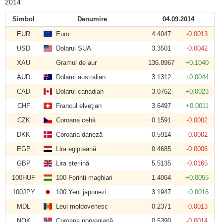
2014
Simbol
Denumire
04.09.2014
EUR
Euro
4.4047
-0.0013
USD
Dolarul SUA
3.3501
-0.0042
XAU
Gramul de aur
136.8967
+0.1040
AUD
Dolarul australian
3.1312
+0.0044
CAD
Dolarul canadian
3.0762
+0.0023
CHF
Francul elveţian
3.6497
+0.0011
CZK
Coroana cehă
0.1591
-0.0002
DKK
Coroana daneză
0.5914
-0.0002
EGP
Lira egipteană
0.4685
-0.0006
GBP
Lira sterlină
5.5135
-0.0165
100HUF
100 Forinți maghiari
1.4064
+0.0055
100JPY
100 Yeni japonezi
3.1947
+0.0016
MDL
Leul moldovenesc
0.2371
-0.0013
NOK
Coroana norvegiană
0.5390
-0.0014