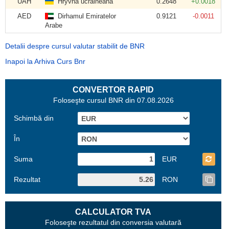
UAH
Hryvna ucraineană
0.2648
+0.0018
AED
Dirhamul Emiratelor
0.9121
-0.0011
Arabe
Detalii despre cursul valutar stabilit de BNR
Inapoi la Arhiva Curs Bnr
CONVERTOR RAPID
Foloseşte cursul BNR din 07.08.2026
Schimbă din
În
Suma
EUR
Rezultat
RON
CALCULATOR TVA
Foloseşte rezultatul din conversia valutară