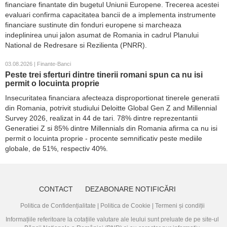
financiare finantate din bugetul Uniunii Europene. Trecerea acestei
evaluari confirma capacitatea bancii de a implementa instrumente
financiare sustinute din fonduri europene si marcheaza
indeplinirea unui jalon asumat de Romania in cadrul Planului
National de Redresare si Rezilienta (PNRR).
03.08.2026 | Finante-Banci
Peste trei sferturi dintre tinerii romani spun ca nu isi
permit o locuinta proprie
Insecuritatea financiara afecteaza disproportionat tinerele generatii
din Romania, potrivit studiului Deloitte Global Gen Z and Millennial
Survey 2026, realizat in 44 de tari. 78% dintre reprezentantii
Generatiei Z si 85% dintre Millennials din Romania afirma ca nu isi
permit o locuinta proprie - procente semnificativ peste mediile
globale, de 51%, respectiv 40%.
CONTACT
DEZABONARE NOTIFICĂRI
Politica de Confidențialitate
|
Politica de Cookie
|
Termeni și condiții
Informațiile referitoare la cotațiile valutare ale leului sunt preluate de pe site-ul