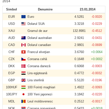
2014
Simbol
Denumire
23.01.2014
EUR
Euro
4.5281
-0.0020
USD
Dolarul SUA
3.3218
-0.0229
XAU
Gramul de aur
132.8981
-0.4512
AUD
Dolarul australian
2.9241
-0.0431
CAD
Dolarul canadian
2.9801
-0.0699
CHF
Francul elveţian
3.6760
+0.0064
CZK
Coroana cehă
0.1648
+0.0002
DKK
Coroana daneză
0.6068
-0.0003
EGP
Lira egipteană
0.4772
-0.0032
GBP
Lira sterlină
5.5120
-0.0196
100HUF
100 Forinți maghiari
1.4922
-0.0093
100JPY
100 Yeni japonezi
3.1842
-0.0220
MDL
Leul moldovenesc
0.2512
-0.0017
NOK
Coroana norvegiană
0.5433
+0.0018