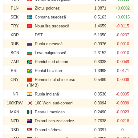
PLN
Zlotul polonez
1.0871
+0.0002
SEK
Coroana suedeză
0.5163
+0.0015
TRY
Noua lira turcească
1.4659
-0.0115
XDR
DST
5.1050
-0.0207
RUB
Rubla rusească
0.0976
-0.0010
BGN
Leva bulgarească
2.3152
-0.0010
ZAR
Randul sud-african
0.3038
-0.0049
BRL
Realul brazilian
1.3998
-0.0171
CNY
Renminbi-ul chinezesc
0.5489
-0.0038
(RMB)
INR
Rupia indiană
0.0536
-0.0005
100KRW
100 Woni sud-coreeni
0.3094
-0.0039
MXN
Peso-ul mexican
0.2490
-0.0023
NZD
Dolarul neo-zeelandez
2.7638
-0.0218
RSD
Dinarul sârbesc
0.0391
0