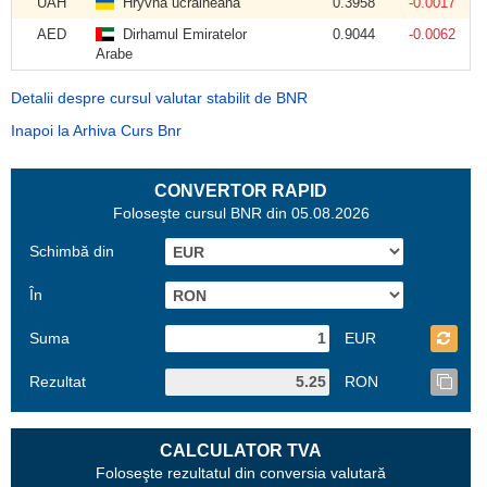
UAH
Hryvna ucraineană
0.3958
-0.0017
AED
Dirhamul Emiratelor
0.9044
-0.0062
Arabe
Detalii despre cursul valutar stabilit de BNR
Inapoi la Arhiva Curs Bnr
CONVERTOR RAPID
Foloseşte cursul BNR din 05.08.2026
Schimbă din
În
Suma
EUR
Rezultat
RON
CALCULATOR TVA
Foloseşte rezultatul din conversia valutară