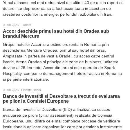
Yenul atinsese cel mai redus nivel din ultimii 40 de ani in raport cu
dolarul, iar deprecierea sa a fost accentuata in acest an de
cresterea costurilor la energie, pe fondul razboiului din Iran.
03.08.2026 | Turism
Accor deschide primul sau hotel din Oradea sub
brandul Mercure
Grupul hotelier Accor si-a extins prezenta in Romania prin
deschiderea Mercure Oradea, primul sau hotel din oras.
Amplasata in partea de vest a Oradei, cu acces catre centrul
istoric, Arena Oradea si principalele zone de business, unitatea
devine al 26-lea hotel Accor din tara si este operata de Spark
Hospitality, companie de management hotelier activa in Romania
si pe piete internationale.
03.08.2026 | Finante-Banci
Banca de Investitii si Dezvoltare a trecut de evaluarea
pe piloni a Comisiei Europene
Banca de Investitii si Dezvoltare (BID) a finalizat cu succes
evaluarea pe piloni (pillar assessment) realizata de Comisia
Europeana, unul dintre cele mai complexe procese de verificare
institutionala aplicate organizatiilor care pot gestiona instrumente