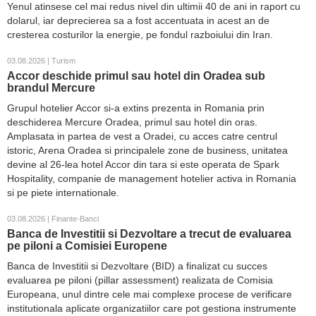
Yenul atinsese cel mai redus nivel din ultimii 40 de ani in raport cu
dolarul, iar deprecierea sa a fost accentuata in acest an de
cresterea costurilor la energie, pe fondul razboiului din Iran.
03.08.2026 | Turism
Accor deschide primul sau hotel din Oradea sub
brandul Mercure
Grupul hotelier Accor si-a extins prezenta in Romania prin
deschiderea Mercure Oradea, primul sau hotel din oras.
Amplasata in partea de vest a Oradei, cu acces catre centrul
istoric, Arena Oradea si principalele zone de business, unitatea
devine al 26-lea hotel Accor din tara si este operata de Spark
Hospitality, companie de management hotelier activa in Romania
si pe piete internationale.
03.08.2026 | Finante-Banci
Banca de Investitii si Dezvoltare a trecut de evaluarea
pe piloni a Comisiei Europene
Banca de Investitii si Dezvoltare (BID) a finalizat cu succes
evaluarea pe piloni (pillar assessment) realizata de Comisia
Europeana, unul dintre cele mai complexe procese de verificare
institutionala aplicate organizatiilor care pot gestiona instrumente