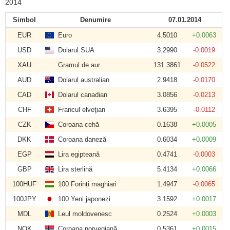
2014
Simbol
Denumire
07.01.2014
EUR
Euro
4.5010
+0.0063
USD
Dolarul SUA
3.2990
-0.0019
XAU
Gramul de aur
131.3861
-0.0522
AUD
Dolarul australian
2.9418
-0.0170
CAD
Dolarul canadian
3.0856
-0.0213
CHF
Francul elveţian
3.6395
-0.0112
CZK
Coroana cehă
0.1638
+0.0005
DKK
Coroana daneză
0.6034
+0.0009
EGP
Lira egipteană
0.4741
-0.0003
GBP
Lira sterlină
5.4134
+0.0066
100HUF
100 Forinți maghiari
1.4947
-0.0065
100JPY
100 Yeni japonezi
3.1592
+0.0017
MDL
Leul moldovenesc
0.2524
+0.0003
NOK
Coroana norvegiană
0.5361
+0.0015