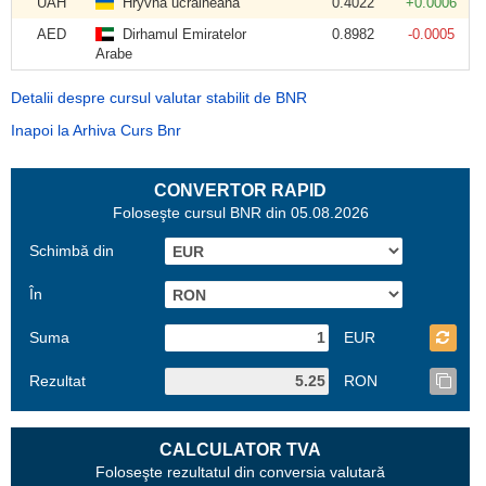
UAH
Hryvna ucraineană
0.4022
+0.0006
AED
Dirhamul Emiratelor
0.8982
-0.0005
Arabe
Detalii despre cursul valutar stabilit de BNR
Inapoi la Arhiva Curs Bnr
CONVERTOR RAPID
Foloseşte cursul BNR din 05.08.2026
Schimbă din
În
Suma
EUR
Rezultat
RON
CALCULATOR TVA
Foloseşte rezultatul din conversia valutară