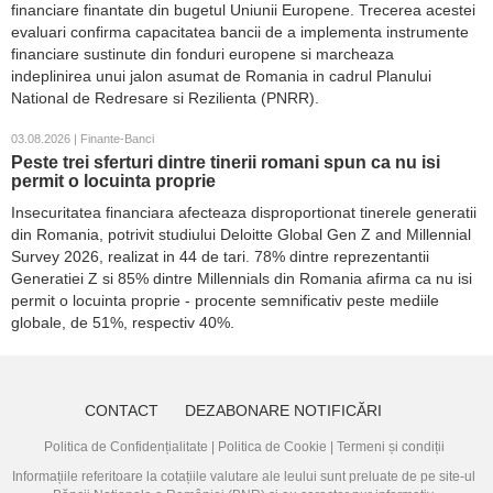
financiare finantate din bugetul Uniunii Europene. Trecerea acestei
evaluari confirma capacitatea bancii de a implementa instrumente
financiare sustinute din fonduri europene si marcheaza
indeplinirea unui jalon asumat de Romania in cadrul Planului
National de Redresare si Rezilienta (PNRR).
03.08.2026 | Finante-Banci
Peste trei sferturi dintre tinerii romani spun ca nu isi
permit o locuinta proprie
Insecuritatea financiara afecteaza disproportionat tinerele generatii
din Romania, potrivit studiului Deloitte Global Gen Z and Millennial
Survey 2026, realizat in 44 de tari. 78% dintre reprezentantii
Generatiei Z si 85% dintre Millennials din Romania afirma ca nu isi
permit o locuinta proprie - procente semnificativ peste mediile
globale, de 51%, respectiv 40%.
CONTACT
DEZABONARE NOTIFICĂRI
Politica de Confidențialitate
|
Politica de Cookie
|
Termeni și condiții
Informațiile referitoare la cotațiile valutare ale leului sunt preluate de pe site-ul