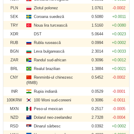
PLN
Zlotul polonez
1.0761
-0.0002
SEK
Coroana suedeză
0.5080
+0.0011
TRY
Noua lira turcească
1.5160
+0.0080
XDR
DST
5.0644
+0.0023
RUB
Rubla rusească
0.0994
+0.0002
BGN
Leva bulgarească
2.3014
+0.0033
ZAR
Randul sud-african
0.3096
+0.0012
BRL
Realul brazilian
1.3884
+0.0021
CNY
Renminbi-ul chinezesc
0.5452
-0.0002
(RMB)
INR
Rupia indiană
0.0529
-0.0001
100KRW
100 Woni sud-coreeni
0.3086
-0.0011
MXN
Peso-ul mexican
0.2517
-0.0005
NZD
Dolarul neo-zeelandez
2.7328
-0.0004
RSD
Dinarul sârbesc
0.0392
+0.0002