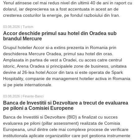
Yenul atinsese cel mai redus nivel din ultimii 40 de ani in raport cu
dolarul, iar deprecierea sa a fost accentuata in acest an de
cresterea costurilor la energie, pe fondul razboiului din Iran.
03.08.2026 | Turism
Accor deschide primul sau hotel din Oradea sub
brandul Mercure
Grupul hotelier Accor si-a extins prezenta in Romania prin
deschiderea Mercure Oradea, primul sau hotel din oras.
Amplasata in partea de vest a Oradei, cu acces catre centrul
istoric, Arena Oradea si principalele zone de business, unitatea
devine al 26-lea hotel Accor din tara si este operata de Spark
Hospitality, companie de management hotelier activa in Romania
si pe piete internationale.
03.08.2026 | Finante-Banci
Banca de Investitii si Dezvoltare a trecut de evaluarea
pe piloni a Comisiei Europene
Banca de Investitii si Dezvoltare (BID) a finalizat cu succes
evaluarea pe piloni (pillar assessment) realizata de Comisia
Europeana, unul dintre cele mai complexe procese de verificare
institutionala aplicate organizatiilor care pot gestiona instrumente