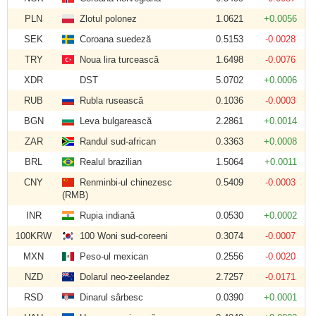
PLN
Zlotul polonez
1.0621
+0.0056
SEK
Coroana suedeză
0.5153
-0.0028
TRY
Noua lira turcească
1.6498
-0.0076
XDR
DST
5.0702
+0.0006
RUB
Rubla rusească
0.1036
-0.0003
BGN
Leva bulgarească
2.2861
+0.0014
ZAR
Randul sud-african
0.3363
+0.0008
BRL
Realul brazilian
1.5064
+0.0011
CNY
Renminbi-ul chinezesc
0.5409
-0.0003
(RMB)
INR
Rupia indiană
0.0530
+0.0002
100KRW
100 Woni sud-coreeni
0.3074
-0.0007
MXN
Peso-ul mexican
0.2556
-0.0020
NZD
Dolarul neo-zeelandez
2.7257
-0.0171
RSD
Dinarul sârbesc
0.0390
+0.0001