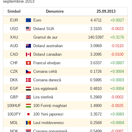
septembrie 2013
Simbol
Denumire
25.09.2013
EUR
Euro
4.4711
+0.0027
USD
Dolarul SUA
3.3103
-0.0023
XAU
Gramul de aur
140.5397
+0.3176
AUD
Dolarul australian
3.0969
-0.0110
CAD
Dolarul canadian
3.2095
-0.0100
CHF
Francul elveţian
3.6337
+0.0007
CZK
Coroana cehă
0.1726
+0.0004
DKK
Coroana daneză
0.5995
+0.0003
EGP
Lira egipteană
0.4810
+0.0004
GBP
Lira sterlină
5.2969
-0.0002
100HUF
100 Forinți maghiari
1.4900
-0.0025
100JPY
100 Yeni japonezi
3.3572
+0.0083
MDL
Leul moldovenesc
0.2568
+0.0004
NOK
Coroana norvegiană
0.5499
-0.0087