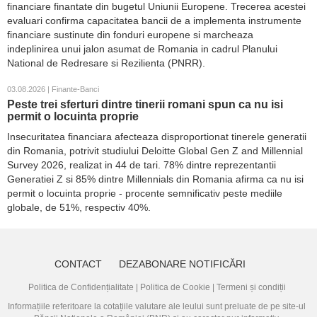
financiare finantate din bugetul Uniunii Europene. Trecerea acestei
evaluari confirma capacitatea bancii de a implementa instrumente
financiare sustinute din fonduri europene si marcheaza
indeplinirea unui jalon asumat de Romania in cadrul Planului
National de Redresare si Rezilienta (PNRR).
03.08.2026 | Finante-Banci
Peste trei sferturi dintre tinerii romani spun ca nu isi
permit o locuinta proprie
Insecuritatea financiara afecteaza disproportionat tinerele generatii
din Romania, potrivit studiului Deloitte Global Gen Z and Millennial
Survey 2026, realizat in 44 de tari. 78% dintre reprezentantii
Generatiei Z si 85% dintre Millennials din Romania afirma ca nu isi
permit o locuinta proprie - procente semnificativ peste mediile
globale, de 51%, respectiv 40%.
CONTACT
DEZABONARE NOTIFICĂRI
Politica de Confidențialitate
|
Politica de Cookie
|
Termeni și condiții
Informațiile referitoare la cotațiile valutare ale leului sunt preluate de pe site-ul