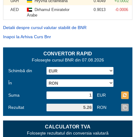
UAH
Hryvna ucraineană
0.4049
+0.0002
AED
Dirhamul Emiratelor
0.9013
-0.0006
Arabe
Detalii despre cursul valutar stabilit de BNR
Inapoi la Arhiva Curs Bnr
CONVERTOR RAPID
Foloseşte cursul BNR din 07.08.2026
Schimbă din
În
Suma
EUR
Rezultat
RON
CALCULATOR TVA
Foloseşte rezultatul din conversia valutară