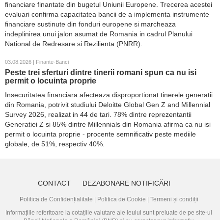
financiare finantate din bugetul Uniunii Europene. Trecerea acestei
evaluari confirma capacitatea bancii de a implementa instrumente
financiare sustinute din fonduri europene si marcheaza
indeplinirea unui jalon asumat de Romania in cadrul Planului
National de Redresare si Rezilienta (PNRR).
03.08.2026 | Finante-Banci
Peste trei sferturi dintre tinerii romani spun ca nu isi
permit o locuinta proprie
Insecuritatea financiara afecteaza disproportionat tinerele generatii
din Romania, potrivit studiului Deloitte Global Gen Z and Millennial
Survey 2026, realizat in 44 de tari. 78% dintre reprezentantii
Generatiei Z si 85% dintre Millennials din Romania afirma ca nu isi
permit o locuinta proprie - procente semnificativ peste mediile
globale, de 51%, respectiv 40%.
CONTACT
DEZABONARE NOTIFICĂRI
Politica de Confidențialitate
|
Politica de Cookie
|
Termeni și condiții
Informațiile referitoare la cotațiile valutare ale leului sunt preluate de pe site-ul