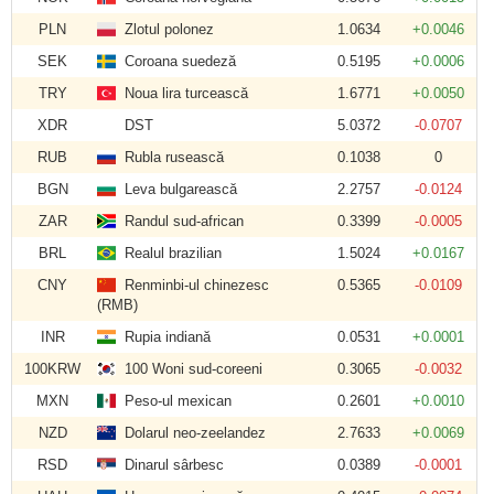
PLN
Zlotul polonez
1.0634
+0.0046
SEK
Coroana suedeză
0.5195
+0.0006
TRY
Noua lira turcească
1.6771
+0.0050
XDR
DST
5.0372
-0.0707
RUB
Rubla rusească
0.1038
0
BGN
Leva bulgarească
2.2757
-0.0124
ZAR
Randul sud-african
0.3399
-0.0005
BRL
Realul brazilian
1.5024
+0.0167
CNY
Renminbi-ul chinezesc
0.5365
-0.0109
(RMB)
INR
Rupia indiană
0.0531
+0.0001
100KRW
100 Woni sud-coreeni
0.3065
-0.0032
MXN
Peso-ul mexican
0.2601
+0.0010
NZD
Dolarul neo-zeelandez
2.7633
+0.0069
RSD
Dinarul sârbesc
0.0389
-0.0001