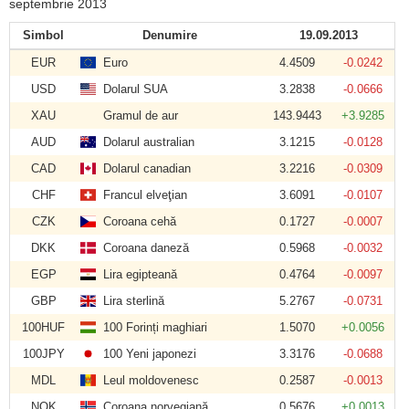
septembrie 2013
Simbol
Denumire
19.09.2013
EUR
Euro
4.4509
-0.0242
USD
Dolarul SUA
3.2838
-0.0666
XAU
Gramul de aur
143.9443
+3.9285
AUD
Dolarul australian
3.1215
-0.0128
CAD
Dolarul canadian
3.2216
-0.0309
CHF
Francul elveţian
3.6091
-0.0107
CZK
Coroana cehă
0.1727
-0.0007
DKK
Coroana daneză
0.5968
-0.0032
EGP
Lira egipteană
0.4764
-0.0097
GBP
Lira sterlină
5.2767
-0.0731
100HUF
100 Forinți maghiari
1.5070
+0.0056
100JPY
100 Yeni japonezi
3.3176
-0.0688
MDL
Leul moldovenesc
0.2587
-0.0013
NOK
Coroana norvegiană
0.5676
+0.0013