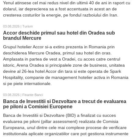
Yenul atinsese cel mai redus nivel din ultimii 40 de ani in raport cu
dolarul, iar deprecierea sa a fost accentuata in acest an de
cresterea costurilor la energie, pe fondul razboiului din Iran.
03.08.2026 | Turism
Accor deschide primul sau hotel din Oradea sub
brandul Mercure
Grupul hotelier Accor si-a extins prezenta in Romania prin
deschiderea Mercure Oradea, primul sau hotel din oras.
Amplasata in partea de vest a Oradei, cu acces catre centrul
istoric, Arena Oradea si principalele zone de business, unitatea
devine al 26-lea hotel Accor din tara si este operata de Spark
Hospitality, companie de management hotelier activa in Romania
si pe piete internationale.
03.08.2026 | Finante-Banci
Banca de Investitii si Dezvoltare a trecut de evaluarea
pe piloni a Comisiei Europene
Banca de Investitii si Dezvoltare (BID) a finalizat cu succes
evaluarea pe piloni (pillar assessment) realizata de Comisia
Europeana, unul dintre cele mai complexe procese de verificare
institutionala aplicate organizatiilor care pot gestiona instrumente