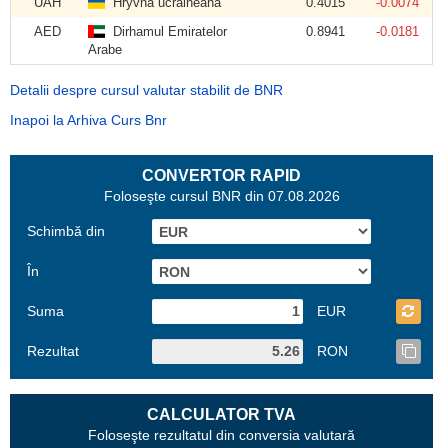
UAH
Hryvna ucraineană
0.4015
-0.0074
AED
Dirhamul Emiratelor
0.8941
-0.0181
Arabe
Detalii despre cursul valutar stabilit de BNR
Inapoi la Arhiva Curs Bnr
CONVERTOR RAPID
Foloseşte cursul BNR din 07.08.2026
Schimbă din
În
Suma
EUR
Rezultat
RON
CALCULATOR TVA
Foloseşte rezultatul din conversia valutară