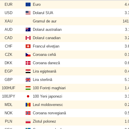
EUR
Euro
4.
USD
Dolarul SUA
3.
XAU
Gramul de aur
141
AUD
Dolarul australian
3.
CAD
Dolarul canadian
3.
CHF
Francul elveţian
3.
CZK
Coroana cehă
0.
DKK
Coroana daneză
0.
EGP
Lira egipteană
0.
GBP
Lira sterlină
5.
100HUF
100 Forinți maghiari
1.
100JPY
100 Yeni japonezi
3.
MDL
Leul moldovenesc
0.
NOK
Coroana norvegiană
0.
PLN
Zlotul polonez
1.