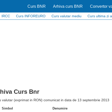
Curs BNR
Arhiva curs BNR
Convertor va
IRCC
Curs INFOREURO
Curs valutar mediu
Curs ultima zi a
hiva Curs Bnr
s valutar (exprimat in RON) comunicat in data de 13 septembrie 2013
Simbol
Denumire