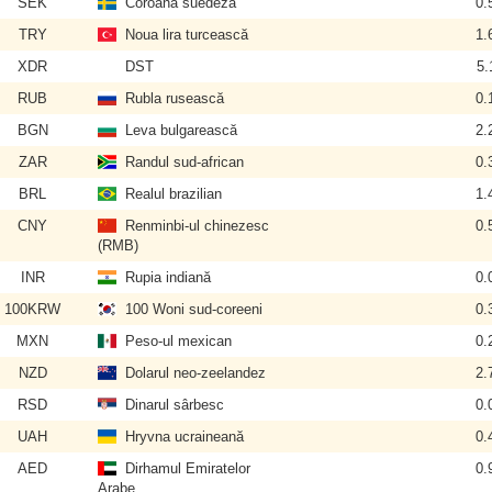
SEK
Coroana suedeză
0.
TRY
Noua lira turcească
1.
XDR
DST
5.
RUB
Rubla rusească
0.
BGN
Leva bulgarească
2.
ZAR
Randul sud-african
0.
BRL
Realul brazilian
1.
CNY
Renminbi-ul chinezesc
0.
(RMB)
INR
Rupia indiană
0.
100KRW
100 Woni sud-coreeni
0.
MXN
Peso-ul mexican
0.
NZD
Dolarul neo-zeelandez
2.
RSD
Dinarul sârbesc
0.
UAH
Hryvna ucraineană
0.
AED
Dirhamul Emiratelor
0.
Arabe