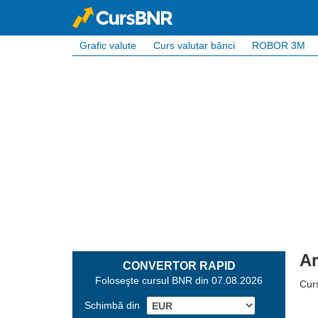
Grafic valute
Curs valutar bănci
ROBOR 3M
Ar
CONVERTOR RAPID
Foloseşte cursul BNR din 07.08.2026
Cur
Schimbă din