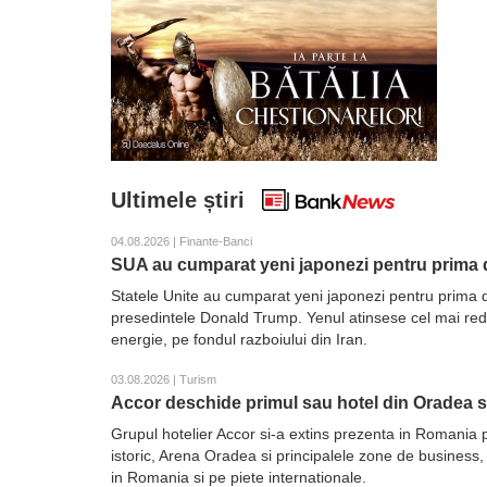
Ultimele știri
04.08.2026 | Finante-Banci
SUA au cumparat yeni japonezi pentru prima d
Statele Unite au cumparat yeni japonezi pentru prima d
presedintele Donald Trump. Yenul atinsese cel mai redus 
energie, pe fondul razboiului din Iran.
03.08.2026 | Turism
Accor deschide primul sau hotel din Oradea 
Grupul hotelier Accor si-a extins prezenta in Romania 
istoric, Arena Oradea si principalele zone de business,
in Romania si pe piete internationale.