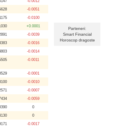
5147
-0.0012
6628
-0.0051
1175
-0.0100
1030
+0.0001
Parteneri:
Smart Financial
2891
-0.0039
Horoscop dragoste
3383
-0.0016
4803
-0.0014
5505
-0.0011
0529
-0.0001
3100
-0.0010
2571
-0.0007
7434
-0.0059
0390
0
4130
0
9171
-0.0017