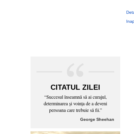
Deta
Inap
CITATUL ZILEI
“Succesul înseamnă să ai curajul,
determinarea şi voinţa de a deveni
persoana care trebuie să fii.”
George Sheehan