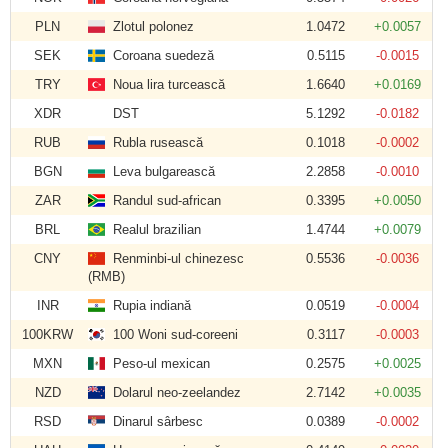
PLN
Zlotul polonez
1.0472
+0.0057
SEK
Coroana suedeză
0.5115
-0.0015
TRY
Noua lira turcească
1.6640
+0.0169
XDR
DST
5.1292
-0.0182
RUB
Rubla rusească
0.1018
-0.0002
BGN
Leva bulgarească
2.2858
-0.0010
ZAR
Randul sud-african
0.3395
+0.0050
BRL
Realul brazilian
1.4744
+0.0079
CNY
Renminbi-ul chinezesc
0.5536
-0.0036
(RMB)
INR
Rupia indiană
0.0519
-0.0004
100KRW
100 Woni sud-coreeni
0.3117
-0.0003
MXN
Peso-ul mexican
0.2575
+0.0025
NZD
Dolarul neo-zeelandez
2.7142
+0.0035
RSD
Dinarul sârbesc
0.0389
-0.0002