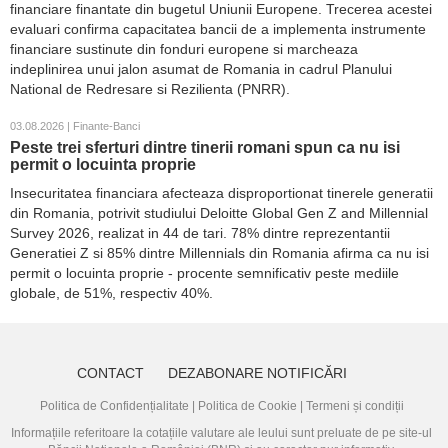
financiare finantate din bugetul Uniunii Europene. Trecerea acestei
evaluari confirma capacitatea bancii de a implementa instrumente
financiare sustinute din fonduri europene si marcheaza
indeplinirea unui jalon asumat de Romania in cadrul Planului
National de Redresare si Rezilienta (PNRR).
03.08.2026 | Finante-Banci
Peste trei sferturi dintre tinerii romani spun ca nu isi
permit o locuinta proprie
Insecuritatea financiara afecteaza disproportionat tinerele generatii
din Romania, potrivit studiului Deloitte Global Gen Z and Millennial
Survey 2026, realizat in 44 de tari. 78% dintre reprezentantii
Generatiei Z si 85% dintre Millennials din Romania afirma ca nu isi
permit o locuinta proprie - procente semnificativ peste mediile
globale, de 51%, respectiv 40%.
CONTACT
DEZABONARE NOTIFICĂRI
Politica de Confidențialitate
|
Politica de Cookie
|
Termeni și condiții
Informațiile referitoare la cotațiile valutare ale leului sunt preluate de pe site-ul