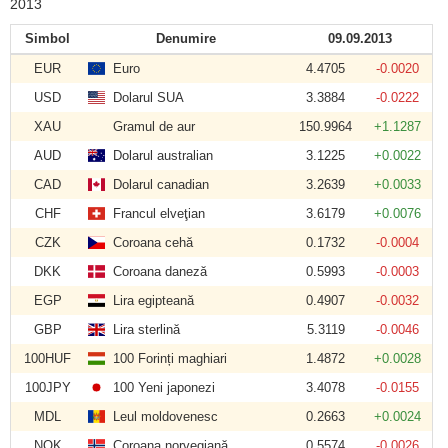
2013
Simbol
Denumire
09.09.2013
EUR
Euro
4.4705
-0.0020
USD
Dolarul SUA
3.3884
-0.0222
XAU
Gramul de aur
150.9964
+1.1287
AUD
Dolarul australian
3.1225
+0.0022
CAD
Dolarul canadian
3.2639
+0.0033
CHF
Francul elveţian
3.6179
+0.0076
CZK
Coroana cehă
0.1732
-0.0004
DKK
Coroana daneză
0.5993
-0.0003
EGP
Lira egipteană
0.4907
-0.0032
GBP
Lira sterlină
5.3119
-0.0046
100HUF
100 Forinți maghiari
1.4872
+0.0028
100JPY
100 Yeni japonezi
3.4078
-0.0155
MDL
Leul moldovenesc
0.2663
+0.0024
NOK
Coroana norvegiană
0.5574
-0.0026