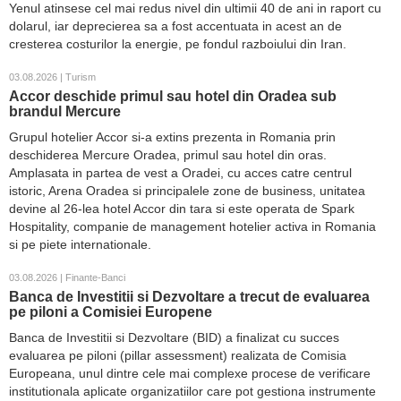
Yenul atinsese cel mai redus nivel din ultimii 40 de ani in raport cu
dolarul, iar deprecierea sa a fost accentuata in acest an de
cresterea costurilor la energie, pe fondul razboiului din Iran.
03.08.2026 | Turism
Accor deschide primul sau hotel din Oradea sub
brandul Mercure
Grupul hotelier Accor si-a extins prezenta in Romania prin
deschiderea Mercure Oradea, primul sau hotel din oras.
Amplasata in partea de vest a Oradei, cu acces catre centrul
istoric, Arena Oradea si principalele zone de business, unitatea
devine al 26-lea hotel Accor din tara si este operata de Spark
Hospitality, companie de management hotelier activa in Romania
si pe piete internationale.
03.08.2026 | Finante-Banci
Banca de Investitii si Dezvoltare a trecut de evaluarea
pe piloni a Comisiei Europene
Banca de Investitii si Dezvoltare (BID) a finalizat cu succes
evaluarea pe piloni (pillar assessment) realizata de Comisia
Europeana, unul dintre cele mai complexe procese de verificare
institutionala aplicate organizatiilor care pot gestiona instrumente