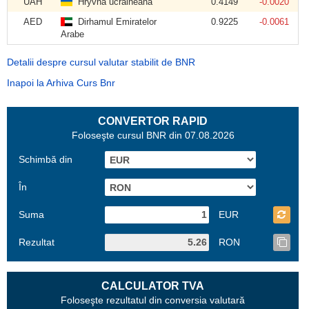
UAH
Hryvna ucraineană
0.4149
-0.0020
AED
Dirhamul Emiratelor
0.9225
-0.0061
Arabe
Detalii despre cursul valutar stabilit de BNR
Inapoi la Arhiva Curs Bnr
CONVERTOR RAPID
Foloseşte cursul BNR din 07.08.2026
Schimbă din
În
Suma
EUR
Rezultat
RON
CALCULATOR TVA
Foloseşte rezultatul din conversia valutară