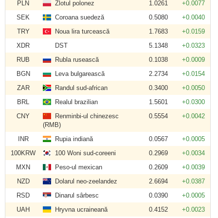
PLN
Zlotul polonez
1.0261
+0.0077
SEK
Coroana suedeză
0.5080
+0.0040
TRY
Noua lira turcească
1.7683
+0.0159
XDR
DST
5.1348
+0.0323
RUB
Rubla rusească
0.1038
+0.0009
BGN
Leva bulgarească
2.2734
+0.0154
ZAR
Randul sud-african
0.3400
+0.0050
BRL
Realul brazilian
1.5601
+0.0300
CNY
Renminbi-ul chinezesc
0.5554
+0.0042
(RMB)
INR
Rupia indiană
0.0567
+0.0005
100KRW
100 Woni sud-coreeni
0.2969
+0.0034
MXN
Peso-ul mexican
0.2609
+0.0039
NZD
Dolarul neo-zeelandez
2.6694
+0.0387
RSD
Dinarul sârbesc
0.0390
+0.0005
UAH
Hryvna ucraineană
0.4152
+0.0023