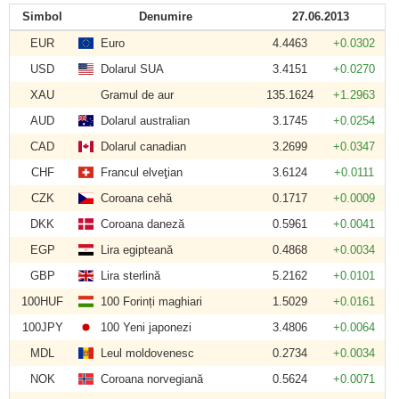
Simbol
Denumire
27.06.2013
EUR
Euro
4.4463
+0.0302
USD
Dolarul SUA
3.4151
+0.0270
XAU
Gramul de aur
135.1624
+1.2963
AUD
Dolarul australian
3.1745
+0.0254
CAD
Dolarul canadian
3.2699
+0.0347
CHF
Francul elveţian
3.6124
+0.0111
CZK
Coroana cehă
0.1717
+0.0009
DKK
Coroana daneză
0.5961
+0.0041
EGP
Lira egipteană
0.4868
+0.0034
GBP
Lira sterlină
5.2162
+0.0101
100HUF
100 Forinți maghiari
1.5029
+0.0161
100JPY
100 Yeni japonezi
3.4806
+0.0064
MDL
Leul moldovenesc
0.2734
+0.0034
NOK
Coroana norvegiană
0.5624
+0.0071