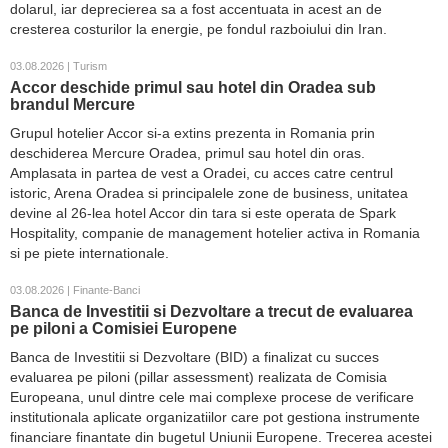
dolarul, iar deprecierea sa a fost accentuata in acest an de
cresterea costurilor la energie, pe fondul razboiului din Iran.
03.08.2026 | Turism
Accor deschide primul sau hotel din Oradea sub
brandul Mercure
Grupul hotelier Accor si-a extins prezenta in Romania prin
deschiderea Mercure Oradea, primul sau hotel din oras.
Amplasata in partea de vest a Oradei, cu acces catre centrul
istoric, Arena Oradea si principalele zone de business, unitatea
devine al 26-lea hotel Accor din tara si este operata de Spark
Hospitality, companie de management hotelier activa in Romania
si pe piete internationale.
03.08.2026 | Finante-Banci
Banca de Investitii si Dezvoltare a trecut de evaluarea
pe piloni a Comisiei Europene
Banca de Investitii si Dezvoltare (BID) a finalizat cu succes
evaluarea pe piloni (pillar assessment) realizata de Comisia
Europeana, unul dintre cele mai complexe procese de verificare
institutionala aplicate organizatiilor care pot gestiona instrumente
financiare finantate din bugetul Uniunii Europene. Trecerea acestei