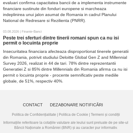
evaluari confirma capacitatea bancii de a implementa instrumente
financiare sustinute din fonduri europene si marcheaza
indeplinirea unui jalon asumat de Romania in cadrul Planului
National de Redresare si Rezilienta (PNRR).
03.08.2026 | Finante-Banci
Peste trei sferturi dintre tinerii romani spun ca nu isi
permit o locuinta proprie
Insecuritatea financiara afecteaza disproportionat tinerele generatii
din Romania, potrivit studiului Deloitte Global Gen Z and Millennial
Survey 2026, realizat in 44 de tari. 78% dintre reprezentantii
Generatiei Z si 85% dintre Millennials din Romania afirma ca nu isi
permit o locuinta proprie - procente semnificativ peste mediile
globale, de 51%, respectiv 40%.
CONTACT
DEZABONARE NOTIFICĂRI
Politica de Confidențialitate
|
Politica de Cookie
|
Termeni și condiții
Informațiile referitoare la cotațiile valutare ale leului sunt preluate de pe site-ul
Băncii Naționale a României (BNR)
și au caracter pur informativ.