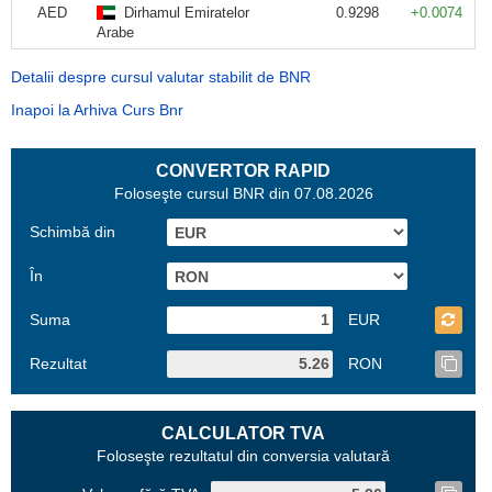
AED
Dirhamul Emiratelor
0.9298
+0.0074
Arabe
Detalii despre cursul valutar stabilit de BNR
Inapoi la Arhiva Curs Bnr
CONVERTOR RAPID
Foloseşte cursul BNR din 07.08.2026
Schimbă din
În
Suma
EUR
Rezultat
RON
CALCULATOR TVA
Foloseşte rezultatul din conversia valutară