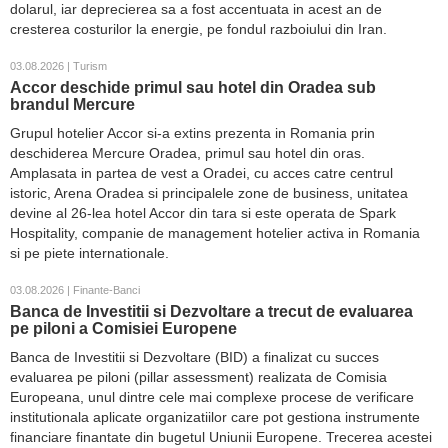
dolarul, iar deprecierea sa a fost accentuata in acest an de
cresterea costurilor la energie, pe fondul razboiului din Iran.
03.08.2026 | Turism
Accor deschide primul sau hotel din Oradea sub
brandul Mercure
Grupul hotelier Accor si-a extins prezenta in Romania prin
deschiderea Mercure Oradea, primul sau hotel din oras.
Amplasata in partea de vest a Oradei, cu acces catre centrul
istoric, Arena Oradea si principalele zone de business, unitatea
devine al 26-lea hotel Accor din tara si este operata de Spark
Hospitality, companie de management hotelier activa in Romania
si pe piete internationale.
03.08.2026 | Finante-Banci
Banca de Investitii si Dezvoltare a trecut de evaluarea
pe piloni a Comisiei Europene
Banca de Investitii si Dezvoltare (BID) a finalizat cu succes
evaluarea pe piloni (pillar assessment) realizata de Comisia
Europeana, unul dintre cele mai complexe procese de verificare
institutionala aplicate organizatiilor care pot gestiona instrumente
financiare finantate din bugetul Uniunii Europene. Trecerea acestei