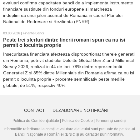
evaluari confirma capacitatea bancii de a implementa instrumente
financiare sustinute din fonduri europene si marcheaza
indeplinirea unui jalon asumat de Romania in cadrul Planului
National de Redresare si Rezilienta (PNRR).
03.08.2026 | Finante-Banci
Peste trei sferturi dintre tinerii romani spun ca nu isi
permit o locuinta proprie
Insecuritatea financiara afecteaza disproportionat tinerele generatii
din Romania, potrivit studiului Deloitte Global Gen Z and Millennial
Survey 2026, realizat in 44 de tari. 78% dintre reprezentantii
Generatiei Z si 85% dintre Millennials din Romania afirma ca nu isi
permit o locuinta proprie - procente semnificativ peste mediile
globale, de 51%, respectiv 40%.
CONTACT
DEZABONARE NOTIFICĂRI
Politica de Confidențialitate
|
Politica de Cookie
|
Termeni și condiții
Informațiile referitoare la cotațiile valutare ale leului sunt preluate de pe site-ul
Băncii Naționale a României (BNR)
și au caracter pur informativ.