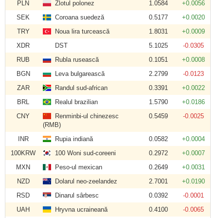
PLN
Zlotul polonez
1.0584
+0.0056
SEK
Coroana suedeză
0.5177
+0.0020
TRY
Noua lira turcească
1.8031
+0.0009
XDR
DST
5.1025
-0.0305
RUB
Rubla rusească
0.1051
+0.0008
BGN
Leva bulgarească
2.2799
-0.0123
ZAR
Randul sud-african
0.3391
+0.0022
BRL
Realul brazilian
1.5790
+0.0186
CNY
Renminbi-ul chinezesc
0.5459
-0.0025
(RMB)
INR
Rupia indiană
0.0582
+0.0004
100KRW
100 Woni sud-coreeni
0.2972
+0.0007
MXN
Peso-ul mexican
0.2649
+0.0031
NZD
Dolarul neo-zeelandez
2.7001
+0.0190
RSD
Dinarul sârbesc
0.0392
-0.0001
UAH
Hryvna ucraineană
0.4100
-0.0065