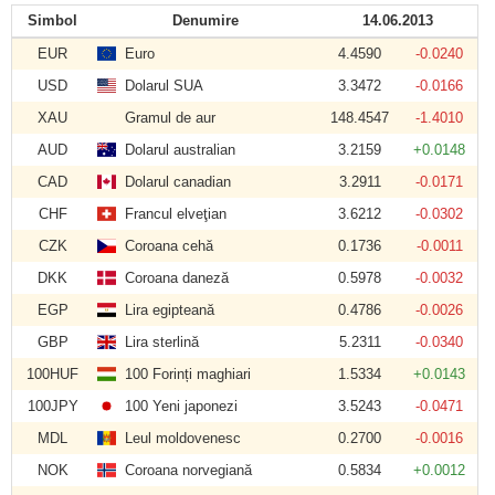
Simbol
Denumire
14.06.2013
EUR
Euro
4.4590
-0.0240
USD
Dolarul SUA
3.3472
-0.0166
XAU
Gramul de aur
148.4547
-1.4010
AUD
Dolarul australian
3.2159
+0.0148
CAD
Dolarul canadian
3.2911
-0.0171
CHF
Francul elveţian
3.6212
-0.0302
CZK
Coroana cehă
0.1736
-0.0011
DKK
Coroana daneză
0.5978
-0.0032
EGP
Lira egipteană
0.4786
-0.0026
GBP
Lira sterlină
5.2311
-0.0340
100HUF
100 Forinți maghiari
1.5334
+0.0143
100JPY
100 Yeni japonezi
3.5243
-0.0471
MDL
Leul moldovenesc
0.2700
-0.0016
NOK
Coroana norvegiană
0.5834
+0.0012