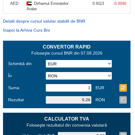
AED
Dirhamul Emiratelor
0.9113
-0.0046
Arabe
Detalii despre cursul valutar stabilit de BNR
Inapoi la Arhiva Curs Bnr
CONVERTOR RAPID
Foloseşte cursul BNR din 07.08.2026
Schimbă din
În
Suma
EUR
Rezultat
RON
CALCULATOR TVA
Foloseşte rezultatul din conversia valutară