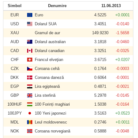
Simbol
Denumire
11.06.2013
EUR
Euro
4.5225
+0.0001
USD
Dolarul SUA
3.4051
-0.0140
XAU
Gramul de aur
149.9230
-1.5658
AUD
Dolarul australian
3.1818
-0.0460
CAD
Dolarul canadian
3.3251
-0.0325
CHF
Francul elveţian
3.6715
+0.0207
CZK
Coroana cehă
0.1764
-0.0003
DKK
Coroana daneză
0.6064
-0.0001
EGP
Lira egipteană
0.4871
-0.0021
GBP
Lira sterlină
5.2978
-0.0145
100HUF
100 Forinți maghiari
1.5038
-0.0164
100JPY
100 Yeni japonezi
3.5163
+0.0523
MDL
Leul moldovenesc
0.2746
+0.0011
NOK
Coroana norvegiană
0.5888
-0.0048