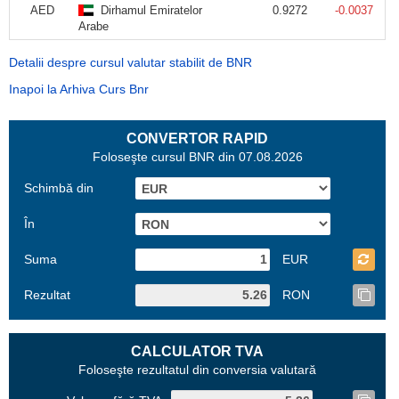
AED
Dirhamul Emiratelor
0.9272
-0.0037
Arabe
Detalii despre cursul valutar stabilit de BNR
Inapoi la Arhiva Curs Bnr
CONVERTOR RAPID
Foloseşte cursul BNR din 07.08.2026
Schimbă din
În
Suma
EUR
Rezultat
RON
CALCULATOR TVA
Foloseşte rezultatul din conversia valutară