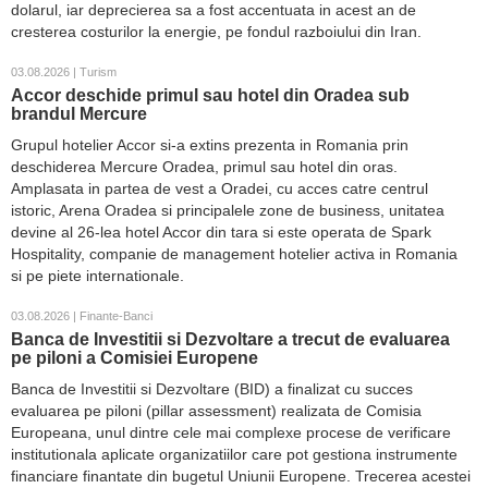
dolarul, iar deprecierea sa a fost accentuata in acest an de
cresterea costurilor la energie, pe fondul razboiului din Iran.
03.08.2026 | Turism
Accor deschide primul sau hotel din Oradea sub
brandul Mercure
Grupul hotelier Accor si-a extins prezenta in Romania prin
deschiderea Mercure Oradea, primul sau hotel din oras.
Amplasata in partea de vest a Oradei, cu acces catre centrul
istoric, Arena Oradea si principalele zone de business, unitatea
devine al 26-lea hotel Accor din tara si este operata de Spark
Hospitality, companie de management hotelier activa in Romania
si pe piete internationale.
03.08.2026 | Finante-Banci
Banca de Investitii si Dezvoltare a trecut de evaluarea
pe piloni a Comisiei Europene
Banca de Investitii si Dezvoltare (BID) a finalizat cu succes
evaluarea pe piloni (pillar assessment) realizata de Comisia
Europeana, unul dintre cele mai complexe procese de verificare
institutionala aplicate organizatiilor care pot gestiona instrumente
financiare finantate din bugetul Uniunii Europene. Trecerea acestei