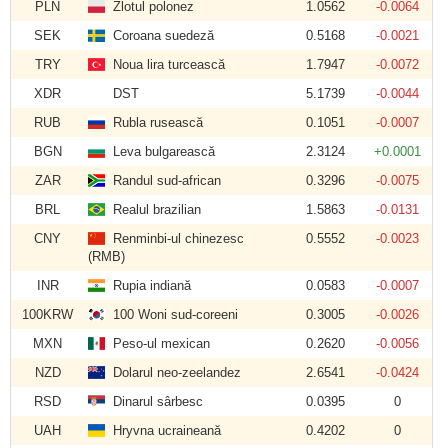
PLN
Zlotul polonez
1.0562
-0.0064
SEK
Coroana suedeză
0.5168
-0.0021
TRY
Noua lira turcească
1.7947
-0.0072
XDR
DST
5.1739
-0.0044
RUB
Rubla rusească
0.1051
-0.0007
BGN
Leva bulgarească
2.3124
+0.0001
ZAR
Randul sud-african
0.3296
-0.0075
BRL
Realul brazilian
1.5863
-0.0131
CNY
Renminbi-ul chinezesc
0.5552
-0.0023
(RMB)
INR
Rupia indiană
0.0583
-0.0007
100KRW
100 Woni sud-coreeni
0.3005
-0.0026
MXN
Peso-ul mexican
0.2620
-0.0056
NZD
Dolarul neo-zeelandez
2.6541
-0.0424
RSD
Dinarul sârbesc
0.0395
0
UAH
Hryvna ucraineană
0.4202
0