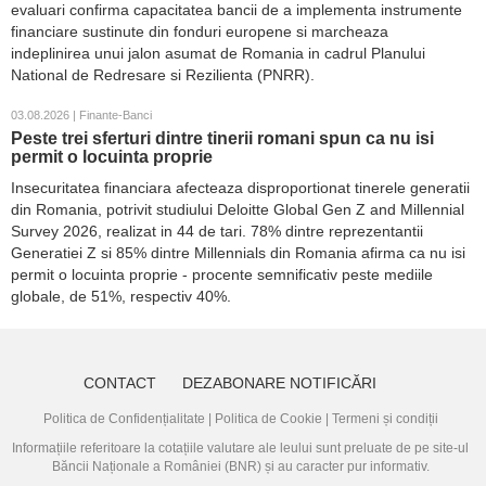
evaluari confirma capacitatea bancii de a implementa instrumente
financiare sustinute din fonduri europene si marcheaza
indeplinirea unui jalon asumat de Romania in cadrul Planului
National de Redresare si Rezilienta (PNRR).
03.08.2026 | Finante-Banci
Peste trei sferturi dintre tinerii romani spun ca nu isi
permit o locuinta proprie
Insecuritatea financiara afecteaza disproportionat tinerele generatii
din Romania, potrivit studiului Deloitte Global Gen Z and Millennial
Survey 2026, realizat in 44 de tari. 78% dintre reprezentantii
Generatiei Z si 85% dintre Millennials din Romania afirma ca nu isi
permit o locuinta proprie - procente semnificativ peste mediile
globale, de 51%, respectiv 40%.
CONTACT
DEZABONARE NOTIFICĂRI
Politica de Confidențialitate
|
Politica de Cookie
|
Termeni și condiții
Informațiile referitoare la cotațiile valutare ale leului sunt preluate de pe site-ul
Băncii Naționale a României (BNR)
și au caracter pur informativ.