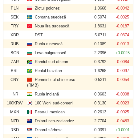
PLN
Zlotul polonez
1.0668
-0.0042
SEK
Coroana suedeză
0.5074
-0.0025
TRY
Noua lira turcească
1.8631
-0.0187
XDR
DST
5.0711
-0.0374
RUB
Rubla rusească
0.1089
-0.0013
BGN
Leva bulgarească
2.2396
+0.0025
ZAR
Randul sud-african
0.3792
-0.0084
BRL
Realul brazilian
1.6268
-0.0097
CNY
Renminbi-ul chinezesc
0.5311
-0.0054
(RMB)
INR
Rupia indiană
0.0603
-0.0008
100KRW
100 Woni sud-coreeni
0.3130
-0.0023
MXN
Peso-ul mexican
0.2613
-0.0025
NZD
Dolarul neo-zeelandez
2.7704
-0.0483
RSD
Dinarul sârbesc
0.0391
+0.0001