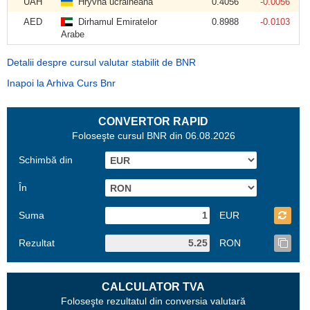
UAH
Hryvna ucraineană
0.4056
-0.0056
AED
Dirhamul Emiratelor
0.8988
-0.0103
Arabe
Detalii despre cursul valutar stabilit de BNR
Inapoi la Arhiva Curs Bnr
CONVERTOR RAPID
Foloseşte cursul BNR din 06.08.2026
Schimbă din
În
Suma
EUR
Rezultat
RON
CALCULATOR TVA
Foloseşte rezultatul din conversia valutară