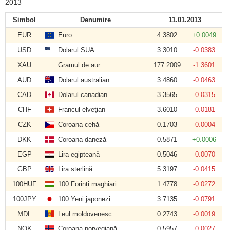
2013
Simbol
Denumire
11.01.2013
EUR
Euro
4.3802
+0.0049
USD
Dolarul SUA
3.3010
-0.0383
XAU
Gramul de aur
177.2009
-1.3601
AUD
Dolarul australian
3.4860
-0.0463
CAD
Dolarul canadian
3.3565
-0.0315
CHF
Francul elveţian
3.6010
-0.0181
CZK
Coroana cehă
0.1703
-0.0004
DKK
Coroana daneză
0.5871
+0.0006
EGP
Lira egipteană
0.5046
-0.0070
GBP
Lira sterlină
5.3197
-0.0415
100HUF
100 Forinți maghiari
1.4778
-0.0272
100JPY
100 Yeni japonezi
3.7135
-0.0791
MDL
Leul moldovenesc
0.2743
-0.0019
NOK
Coroana norvegiană
0.5957
-0.0027