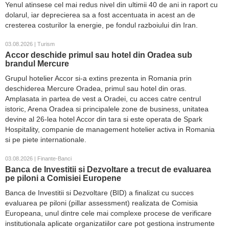
Yenul atinsese cel mai redus nivel din ultimii 40 de ani in raport cu
dolarul, iar deprecierea sa a fost accentuata in acest an de
cresterea costurilor la energie, pe fondul razboiului din Iran.
03.08.2026 | Turism
Accor deschide primul sau hotel din Oradea sub
brandul Mercure
Grupul hotelier Accor si-a extins prezenta in Romania prin
deschiderea Mercure Oradea, primul sau hotel din oras.
Amplasata in partea de vest a Oradei, cu acces catre centrul
istoric, Arena Oradea si principalele zone de business, unitatea
devine al 26-lea hotel Accor din tara si este operata de Spark
Hospitality, companie de management hotelier activa in Romania
si pe piete internationale.
03.08.2026 | Finante-Banci
Banca de Investitii si Dezvoltare a trecut de evaluarea
pe piloni a Comisiei Europene
Banca de Investitii si Dezvoltare (BID) a finalizat cu succes
evaluarea pe piloni (pillar assessment) realizata de Comisia
Europeana, unul dintre cele mai complexe procese de verificare
institutionala aplicate organizatiilor care pot gestiona instrumente