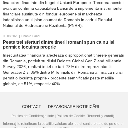
financiare finantate din bugetul Uniunii Europene. Trecerea acestei
evaluari confirma capacitatea bancii de a implementa instrumente
financiare sustinute din fonduri europene si marcheaza
indeplinirea unui jalon asumat de Romania in cadrul Planului
National de Redresare si Rezilienta (PNRR).
03.08.2026 | Finante-Banci
Peste trei sferturi dintre tinerii romani spun ca nu isi
permit o locuinta proprie
Insecuritatea financiara afecteaza disproportionat tinerele generatii
din Romania, potrivit studiului Deloitte Global Gen Z and Millennial
Survey 2026, realizat in 44 de tari. 78% dintre reprezentantii
Generatiei Z si 85% dintre Millennials din Romania afirma ca nu isi
permit o locuinta proprie - procente semnificativ peste mediile
globale, de 51%, respectiv 40%.
CONTACT
DEZABONARE NOTIFICĂRI
Politica de Confidențialitate
|
Politica de Cookie
|
Termeni și condiții
Informațiile referitoare la cotațiile valutare ale leului sunt preluate de pe site-ul