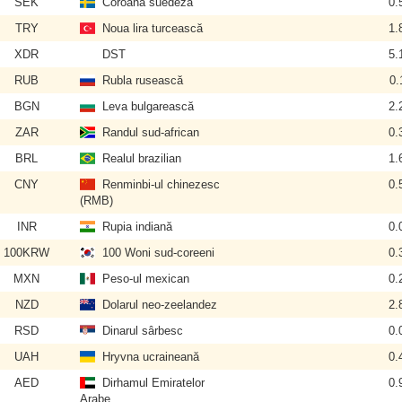
SEK
Coroana suedeză
0.
TRY
Noua lira turcească
1.
XDR
DST
5.
RUB
Rubla rusească
0.
BGN
Leva bulgarească
2.
ZAR
Randul sud-african
0.
BRL
Realul brazilian
1.
CNY
Renminbi-ul chinezesc
0.
(RMB)
INR
Rupia indiană
0.
100KRW
100 Woni sud-coreeni
0.
MXN
Peso-ul mexican
0.
NZD
Dolarul neo-zeelandez
2.
RSD
Dinarul sârbesc
0.
UAH
Hryvna ucraineană
0.
AED
Dirhamul Emiratelor
0.
Arabe