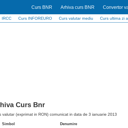
Curs BNR
Arhiva curs BNR
Convertor va
IRCC
Curs INFOREURO
Curs valutar mediu
Curs ultima zi a
hiva Curs Bnr
 valutar (exprimat in RON) comunicat in data de 3 ianuarie 2013
Simbol
Denumire