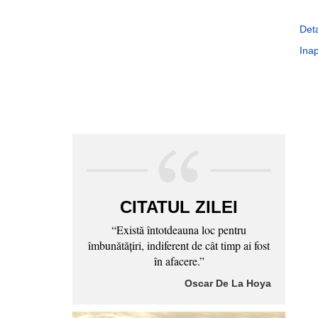
Deta
Inap
CITATUL ZILEI
“Există întotdeauna loc pentru
îmbunătăţiri, indiferent de cât timp ai fost
în afacere.”
Oscar De La Hoya