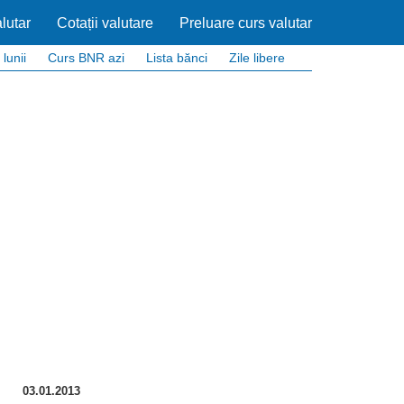
lutar
Cotații valutare
Preluare curs valutar
 lunii
Curs BNR azi
Lista bănci
Zile libere
03.01.2013