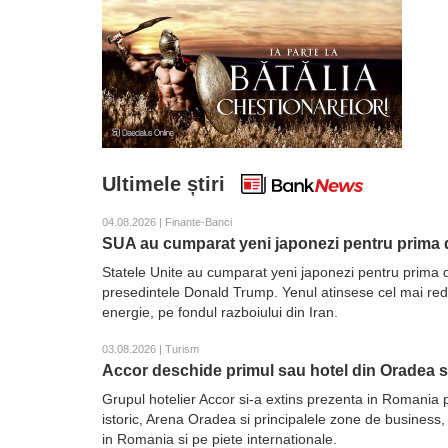
Ultimele știri
04.08.2026 | Finante-Banci
SUA au cumparat yeni japonezi pentru prima d
Statele Unite au cumparat yeni japonezi pentru prima d
presedintele Donald Trump. Yenul atinsese cel mai redus 
energie, pe fondul razboiului din Iran.
03.08.2026 | Turism
Accor deschide primul sau hotel din Oradea 
Grupul hotelier Accor si-a extins prezenta in Romania 
istoric, Arena Oradea si principalele zone de business,
in Romania si pe piete internationale.