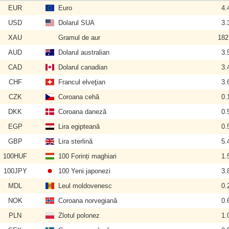
EUR
Euro
4.
USD
Dolarul SUA
3.
XAU
Gramul de aur
182
AUD
Dolarul australian
3.
CAD
Dolarul canadian
3.
CHF
Francul elveţian
3.
CZK
Coroana cehă
0.
DKK
Coroana daneză
0.
EGP
Lira egipteană
0.
GBP
Lira sterlină
5.
100HUF
100 Forinți maghiari
1.
100JPY
100 Yeni japonezi
3.
MDL
Leul moldovenesc
0.
NOK
Coroana norvegiană
0.
PLN
Zlotul polonez
1.