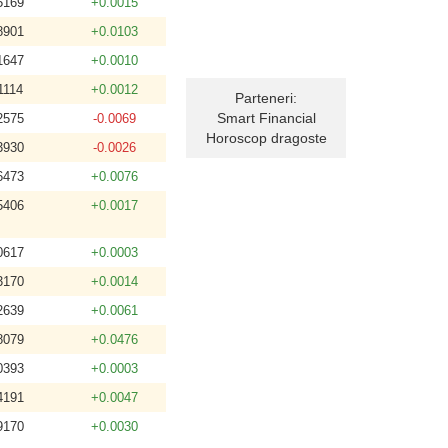
5169
+0.0015
8901
+0.0103
1647
+0.0010
1114
+0.0012
Parteneri:
Smart Financial
2575
-0.0069
Horoscop dragoste
3930
-0.0026
6473
+0.0076
5406
+0.0017
0617
+0.0003
3170
+0.0014
2639
+0.0061
8079
+0.0476
0393
+0.0003
4191
+0.0047
9170
+0.0030