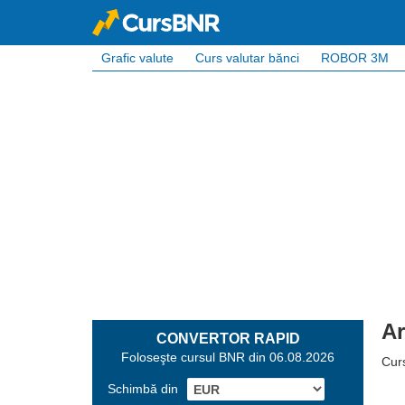
Grafic valute
Curs valutar bănci
ROBOR 3M
Ar
CONVERTOR RAPID
Foloseşte cursul BNR din 06.08.2026
Curs
Schimbă din