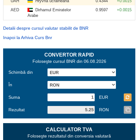
UAH
Hryvna ucraineană
0.4344
+0.0015
AED
Dirhamul Emiratelor
0.9597
+0.0015
Arabe
Detalii despre cursul valutar stabilit de BNR
Inapoi la Arhiva Curs Bnr
CONVERTOR RAPID
Foloseşte cursul BNR din 06.08.2026
Schimbă din
În
Suma
EUR
Rezultat
RON
CALCULATOR TVA
Foloseşte rezultatul din conversia valutară