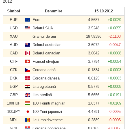
2012
Simbol
Denumire
15.10.2012
EUR
Euro
4.5687
+0.0029
USD
Dolarul SUA
3.5248
+0.0055
XAU
Gramul de aur
197.9396
-2.1103
AUD
Dolarul australian
3.6072
-0.0047
CAD
Dolarul canadian
3.6042
+0.0068
CHF
Francul elveţian
3.7794
+0.0054
CZK
Coroana cehă
0.1834
+0.0003
DKK
Coroana daneză
0.6125
+0.0003
EGP
Lira egipteană
0.5779
+0.0008
GBP
Lira sterlină
5.6656
+0.0191
100HUF
100 Forinți maghiari
1.6377
+0.0169
100JPY
100 Yeni japonezi
4.4791
-0.0095
MDL
Leul moldovenesc
0.2889
-0.0005
NOK
Coroana norvegiană
0.6165
-0.0017