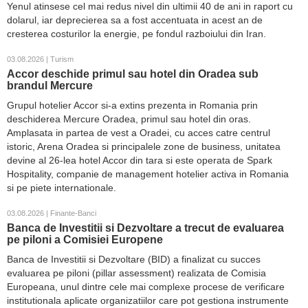
Yenul atinsese cel mai redus nivel din ultimii 40 de ani in raport cu
dolarul, iar deprecierea sa a fost accentuata in acest an de
cresterea costurilor la energie, pe fondul razboiului din Iran.
03.08.2026 | Turism
Accor deschide primul sau hotel din Oradea sub
brandul Mercure
Grupul hotelier Accor si-a extins prezenta in Romania prin
deschiderea Mercure Oradea, primul sau hotel din oras.
Amplasata in partea de vest a Oradei, cu acces catre centrul
istoric, Arena Oradea si principalele zone de business, unitatea
devine al 26-lea hotel Accor din tara si este operata de Spark
Hospitality, companie de management hotelier activa in Romania
si pe piete internationale.
03.08.2026 | Finante-Banci
Banca de Investitii si Dezvoltare a trecut de evaluarea
pe piloni a Comisiei Europene
Banca de Investitii si Dezvoltare (BID) a finalizat cu succes
evaluarea pe piloni (pillar assessment) realizata de Comisia
Europeana, unul dintre cele mai complexe procese de verificare
institutionala aplicate organizatiilor care pot gestiona instrumente