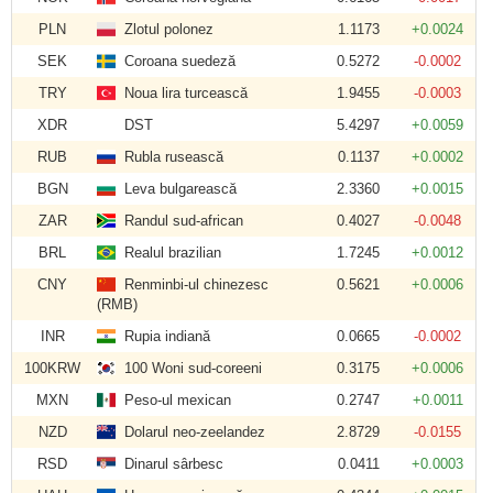
PLN
Zlotul polonez
1.1173
+0.0024
SEK
Coroana suedeză
0.5272
-0.0002
TRY
Noua lira turcească
1.9455
-0.0003
XDR
DST
5.4297
+0.0059
RUB
Rubla rusească
0.1137
+0.0002
BGN
Leva bulgarească
2.3360
+0.0015
ZAR
Randul sud-african
0.4027
-0.0048
BRL
Realul brazilian
1.7245
+0.0012
CNY
Renminbi-ul chinezesc
0.5621
+0.0006
(RMB)
INR
Rupia indiană
0.0665
-0.0002
100KRW
100 Woni sud-coreeni
0.3175
+0.0006
MXN
Peso-ul mexican
0.2747
+0.0011
NZD
Dolarul neo-zeelandez
2.8729
-0.0155
RSD
Dinarul sârbesc
0.0411
+0.0003