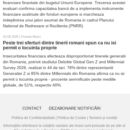
financiare finantate din bugetul Uniunii Europene. Trecerea acestei
evaluari confirma capacitatea bancii de a implementa instrumente
financiare sustinute din fonduri europene si marcheaza
indeplinirea unui jalon asumat de Romania in cadrul Planului
National de Redresare si Rezilienta (PNRR).
03.08.2026 | Finante-Banci
Peste trei sferturi dintre tinerii romani spun ca nu isi
permit o locuinta proprie
Insecuritatea financiara afecteaza disproportionat tinerele generatii
din Romania, potrivit studiului Deloitte Global Gen Z and Millennial
Survey 2026, realizat in 44 de tari. 78% dintre reprezentantii
Generatiei Z si 85% dintre Millennials din Romania afirma ca nu isi
permit o locuinta proprie - procente semnificativ peste mediile
globale, de 51%, respectiv 40%.
CONTACT
DEZABONARE NOTIFICĂRI
Politica de Confidențialitate
|
Politica de Cookie
|
Termeni și condiții
Informațiile referitoare la cotațiile valutare ale leului sunt preluate de pe site-ul