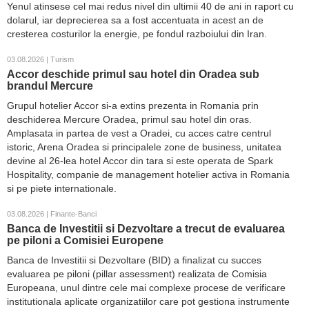
Yenul atinsese cel mai redus nivel din ultimii 40 de ani in raport cu
dolarul, iar deprecierea sa a fost accentuata in acest an de
cresterea costurilor la energie, pe fondul razboiului din Iran.
03.08.2026 | Turism
Accor deschide primul sau hotel din Oradea sub
brandul Mercure
Grupul hotelier Accor si-a extins prezenta in Romania prin
deschiderea Mercure Oradea, primul sau hotel din oras.
Amplasata in partea de vest a Oradei, cu acces catre centrul
istoric, Arena Oradea si principalele zone de business, unitatea
devine al 26-lea hotel Accor din tara si este operata de Spark
Hospitality, companie de management hotelier activa in Romania
si pe piete internationale.
03.08.2026 | Finante-Banci
Banca de Investitii si Dezvoltare a trecut de evaluarea
pe piloni a Comisiei Europene
Banca de Investitii si Dezvoltare (BID) a finalizat cu succes
evaluarea pe piloni (pillar assessment) realizata de Comisia
Europeana, unul dintre cele mai complexe procese de verificare
institutionala aplicate organizatiilor care pot gestiona instrumente