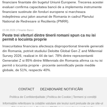
financiare finantate din bugetul Uniunii Europene. Trecerea acestei
evaluari confirma capacitatea bancii de a implementa instrumente
financiare sustinute din fonduri europene si marcheaza
indeplinirea unui jalon asumat de Romania in cadrul Planului
National de Redresare si Rezilienta (PNRR).
03.08.2026 | Finante-Banci
Peste trei sferturi dintre tinerii romani spun ca nu isi
permit o locuinta proprie
Insecuritatea financiara afecteaza disproportionat tinerele generatii
din Romania, potrivit studiului Deloitte Global Gen Z and Millennial
Survey 2026, realizat in 44 de tari. 78% dintre reprezentantii
Generatiei Z si 85% dintre Millennials din Romania afirma ca nu isi
permit o locuinta proprie - procente semnificativ peste mediile
globale, de 51%, respectiv 40%.
CONTACT
DEZABONARE NOTIFICĂRI
Politica de Confidențialitate
|
Politica de Cookie
|
Termeni și condiții
Informațiile referitoare la cotațiile valutare ale leului sunt preluate de pe site-ul