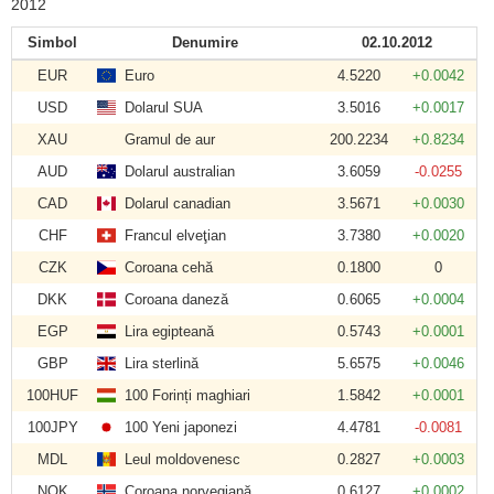
2012
Simbol
Denumire
02.10.2012
EUR
Euro
4.5220
+0.0042
USD
Dolarul SUA
3.5016
+0.0017
XAU
Gramul de aur
200.2234
+0.8234
AUD
Dolarul australian
3.6059
-0.0255
CAD
Dolarul canadian
3.5671
+0.0030
CHF
Francul elveţian
3.7380
+0.0020
CZK
Coroana cehă
0.1800
0
DKK
Coroana daneză
0.6065
+0.0004
EGP
Lira egipteană
0.5743
+0.0001
GBP
Lira sterlină
5.6575
+0.0046
100HUF
100 Forinți maghiari
1.5842
+0.0001
100JPY
100 Yeni japonezi
4.4781
-0.0081
MDL
Leul moldovenesc
0.2827
+0.0003
NOK
Coroana norvegiană
0.6127
+0.0002