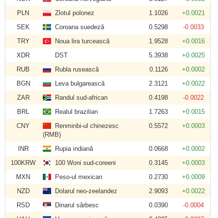
PLN
Zlotul polonez
1.1026
+0.0021
SEK
Coroana suedeză
0.5298
-0.0033
TRY
Noua lira turcească
1.9528
+0.0016
XDR
DST
5.3938
+0.0025
RUB
Rubla rusească
0.1126
+0.0002
BGN
Leva bulgarească
2.3121
+0.0022
ZAR
Randul sud-african
0.4198
-0.0022
BRL
Realul brazilian
1.7263
+0.0015
CNY
Renminbi-ul chinezesc
0.5572
+0.0003
(RMB)
INR
Rupia indiană
0.0668
+0.0002
100KRW
100 Woni sud-coreeni
0.3145
+0.0003
MXN
Peso-ul mexican
0.2730
+0.0009
NZD
Dolarul neo-zeelandez
2.9093
+0.0022
RSD
Dinarul sârbesc
0.0390
-0.0004