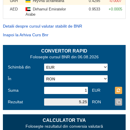
UAH
Hryvna ucraineană
0.4295
-0.0007
AED
Dirhamul Emiratelor
0.9533
+0.0005
Arabe
Detalii despre cursul valutar stabilit de BNR
Inapoi la Arhiva Curs Bnr
CONVERTOR RAPID
Foloseşte cursul BNR din 06.08.2026
Schimbă din
În
Suma
EUR
Rezultat
RON
CALCULATOR TVA
Foloseşte rezultatul din conversia valutară