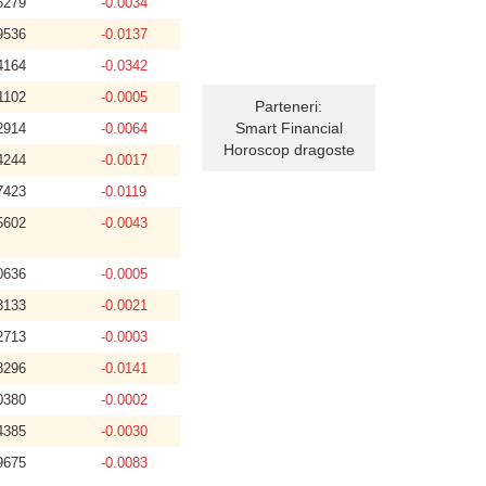
5279
-0.0034
9536
-0.0137
4164
-0.0342
1102
-0.0005
Parteneri:
Smart Financial
2914
-0.0064
Horoscop dragoste
4244
-0.0017
7423
-0.0119
5602
-0.0043
0636
-0.0005
3133
-0.0021
2713
-0.0003
8296
-0.0141
0380
-0.0002
4385
-0.0030
9675
-0.0083