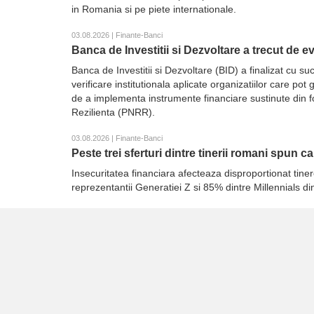
in Romania si pe piete internationale.
03.08.2026 | Finante-Banci
Banca de Investitii si Dezvoltare a trecut de 
Banca de Investitii si Dezvoltare (BID) a finalizat cu
verificare institutionala aplicate organizatiilor care p
de a implementa instrumente financiare sustinute din 
Rezilienta (PNRR).
03.08.2026 | Finante-Banci
Peste trei sferturi dintre tinerii romani spun c
Insecuritatea financiara afecteaza disproportionat tiner
reprezentantii Generatiei Z si 85% dintre Millennials d