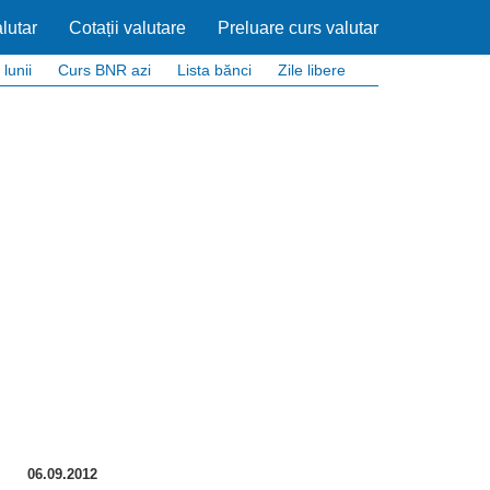
lutar
Cotații valutare
Preluare curs valutar
 lunii
Curs BNR azi
Lista bănci
Zile libere
06.09.2012