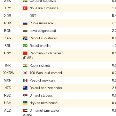
SEK
Coroana suedeză
0.
TRY
Noua lira turcească
1.
XDR
DST
5.
RUB
Rubla rusească
0.
BGN
Leva bulgarească
2.
ZAR
Randul sud-african
0.
BRL
Realul brazilian
1.
CNY
Renminbi-ul chinezesc
0.
(RMB)
INR
Rupia indiană
0.
100KRW
100 Woni sud-coreeni
0.
MXN
Peso-ul mexican
0.
NZD
Dolarul neo-zeelandez
2.
RSD
Dinarul sârbesc
0.
UAH
Hryvna ucraineană
0.
AED
Dirhamul Emiratelor
0.
Arabe