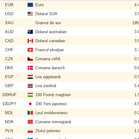
EUR
Euro
4.
USD
Dolarul SUA
3.
XAU
Gramul de aur
195
AUD
Dolarul australian
3.
CAD
Dolarul canadian
3.
CHF
Francul elveţian
3.
CZK
Coroana cehă
0.
DKK
Coroana daneză
0.
EGP
Lira egipteană
0.
GBP
Lira sterlină
5.
100HUF
100 Forinți maghiari
1.
100JPY
100 Yeni japonezi
4.
MDL
Leul moldovenesc
0.
NOK
Coroana norvegiană
0.
PLN
Zlotul polonez
1.