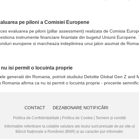
evaluarea pe piloni a Comisiei Europene
 succes evaluarea pe piloni (pillar assessment) realizata de Comisia Eur
ot gestiona instrumente financiare finantate din bugetul Uniunii Europene
fonduri europene si marcheaza indeplinirea unui jalon asumat de Romani
a nu isi permit o locuinta proprie
ele generatii din Romania, potrivit studiului Deloitte Global Gen Z and M
in Romania afirma ca nu isi permit o locuinta proprie - procente semnifi
CONTACT
DEZABONARE NOTIFICĂRI
Politica de Confidențialitate
|
Politica de Cookie
|
Termeni și condiții
Informațiile referitoare la cotațiile valutare ale leului sunt preluate de pe site-ul
Băncii Naționale a României (BNR)
și au caracter pur informativ.