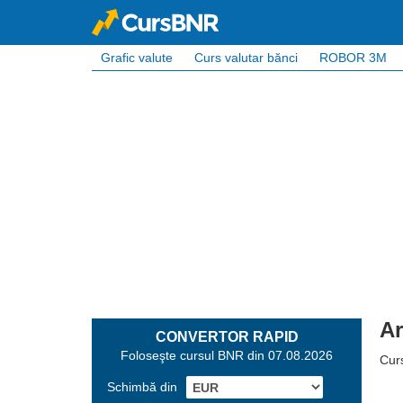
Grafic valute
Curs valutar bănci
ROBOR 3M
Ar
CONVERTOR RAPID
Foloseşte cursul BNR din 07.08.2026
Cur
Schimbă din