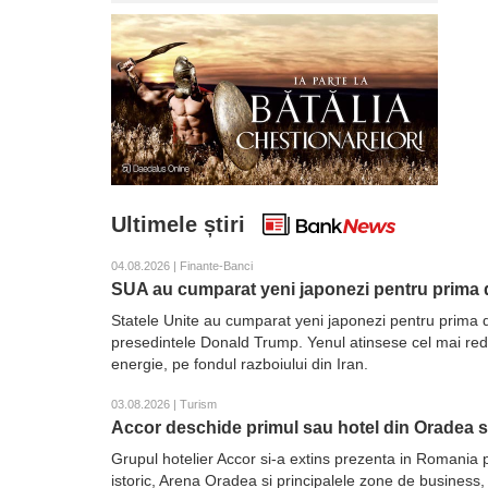
Ultimele știri
04.08.2026 | Finante-Banci
SUA au cumparat yeni japonezi pentru prima d
Statele Unite au cumparat yeni japonezi pentru prima d
presedintele Donald Trump. Yenul atinsese cel mai redus 
energie, pe fondul razboiului din Iran.
03.08.2026 | Turism
Accor deschide primul sau hotel din Oradea 
Grupul hotelier Accor si-a extins prezenta in Romania 
istoric, Arena Oradea si principalele zone de business,