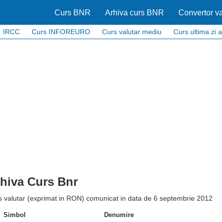
Curs BNR
Arhiva curs BNR
Convertor va
IRCC
Curs INFOREURO
Curs valutar mediu
Curs ultima zi a
hiva Curs Bnr
s valutar (exprimat in RON) comunicat in data de 6 septembrie 2012
Simbol
Denumire