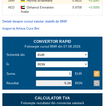
UAH
Hryvna ucraineană
0.4415
+0.0047
AED
Dirhamul Emiratelor
0.9758
+0.0056
Arabe
Detalii despre cursul valutar stabilit de BNR
Inapoi la Arhiva Curs Bnr
CONVERTOR RAPID
Foloseşte cursul BNR din 07.08.2026
Schimbă din
În
Suma
EUR
Rezultat
RON
CALCULATOR TVA
Foloseşte rezultatul din conversia valutară