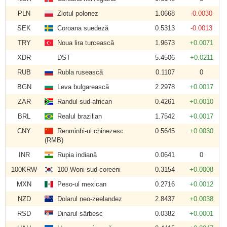
PLN
Zlotul polonez
1.0668
-0.0030
SEK
Coroana suedeză
0.5313
-0.0013
TRY
Noua lira turcească
1.9673
+0.0071
XDR
DST
5.4506
+0.0211
RUB
Rubla rusească
0.1107
0
BGN
Leva bulgarească
2.2978
+0.0017
ZAR
Randul sud-african
0.4261
+0.0010
BRL
Realul brazilian
1.7542
+0.0017
CNY
Renminbi-ul chinezesc
0.5645
+0.0030
(RMB)
INR
Rupia indiană
0.0641
0
100KRW
100 Woni sud-coreeni
0.3154
+0.0008
MXN
Peso-ul mexican
0.2716
+0.0012
NZD
Dolarul neo-zeelandez
2.8437
+0.0038
RSD
Dinarul sârbesc
0.0382
+0.0001