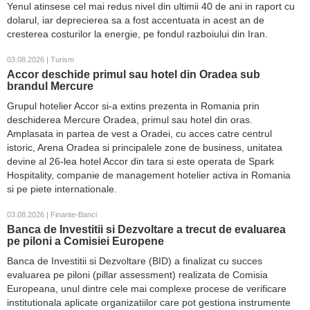
Yenul atinsese cel mai redus nivel din ultimii 40 de ani in raport cu
dolarul, iar deprecierea sa a fost accentuata in acest an de
cresterea costurilor la energie, pe fondul razboiului din Iran.
03.08.2026 | Turism
Accor deschide primul sau hotel din Oradea sub
brandul Mercure
Grupul hotelier Accor si-a extins prezenta in Romania prin
deschiderea Mercure Oradea, primul sau hotel din oras.
Amplasata in partea de vest a Oradei, cu acces catre centrul
istoric, Arena Oradea si principalele zone de business, unitatea
devine al 26-lea hotel Accor din tara si este operata de Spark
Hospitality, companie de management hotelier activa in Romania
si pe piete internationale.
03.08.2026 | Finante-Banci
Banca de Investitii si Dezvoltare a trecut de evaluarea
pe piloni a Comisiei Europene
Banca de Investitii si Dezvoltare (BID) a finalizat cu succes
evaluarea pe piloni (pillar assessment) realizata de Comisia
Europeana, unul dintre cele mai complexe procese de verificare
institutionala aplicate organizatiilor care pot gestiona instrumente