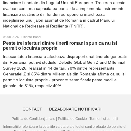
financiare finantate din bugetul Uniunii Europene. Trecerea acestei
evaluari confirma capacitatea bancii de a implementa instrumente
financiare sustinute din fonduri europene si marcheaza
indeplinirea unui jalon asumat de Romania in cadrul Planului
National de Redresare si Rezilienta (PNRR).
03.08.2026 | Finante-Banci
Peste trei sferturi dintre tinerii romani spun ca nu isi
permit o locuinta proprie
Insecuritatea financiara afecteaza disproportionat tinerele generatii
din Romania, potrivit studiului Deloitte Global Gen Z and Millennial
Survey 2026, realizat in 44 de tari. 78% dintre reprezentantii
Generatiei Z si 85% dintre Millennials din Romania afirma ca nu isi
permit o locuinta proprie - procente semnificativ peste mediile
globale, de 51%, respectiv 40%.
CONTACT
DEZABONARE NOTIFICĂRI
Politica de Confidențialitate
|
Politica de Cookie
|
Termeni și condiții
Informațiile referitoare la cotațiile valutare ale leului sunt preluate de pe site-ul