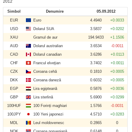
2012
Simbol
Denumire
05.09.2012
EUR
Euro
4.4940
+0.0033
USD
Dolarul SUA
3.5837
+0.0202
XAU
Gramul de aur
194.9433
+1.1506
AUD
Dolarul australian
3.6534
-0.0011
CAD
Dolarul canadian
3.6286
+0.0113
CHF
Francul elveţian
3.7402
+0.0011
CZK
Coroana cehă
0.1810
+0.0005
DKK
Coroana daneză
0.6032
+0.0005
EGP
Lira egipteană
0.5876
+0.0036
GBP
Lira sterlină
5.6900
+0.0299
100HUF
100 Forinți maghiari
1.5766
-0.0031
100JPY
100 Yeni japonezi
4.5710
+0.0283
MDL
Leul moldovenesc
0.2865
0
NOK
Coroana norvegiană
0.6148
0