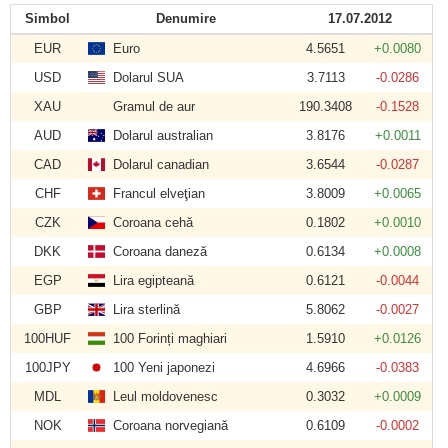
Simbol
Denumire
17.07.2012
EUR
Euro
4.5651
+0.0080
USD
Dolarul SUA
3.7113
-0.0286
XAU
Gramul de aur
190.3408
-0.1528
AUD
Dolarul australian
3.8176
+0.0011
CAD
Dolarul canadian
3.6544
-0.0287
CHF
Francul elveţian
3.8009
+0.0065
CZK
Coroana cehă
0.1802
+0.0010
DKK
Coroana daneză
0.6134
+0.0008
EGP
Lira egipteană
0.6121
-0.0044
GBP
Lira sterlină
5.8062
-0.0027
100HUF
100 Forinți maghiari
1.5910
+0.0126
100JPY
100 Yeni japonezi
4.6966
-0.0383
MDL
Leul moldovenesc
0.3032
+0.0009
NOK
Coroana norvegiană
0.6109
-0.0002