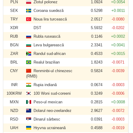
PLN
Zlotul polonez
1.0924
+0.0054
SEK
Coroana suedeză
0.5298
+0.0011
TRY
Noua lira turcească
2.0517
-0.0080
XDR
DST
5.5932
-0.0202
RUB
Rubla rusească
0.1146
+0.0002
BGN
Leva bulgarească
2.3341
+0.0041
ZAR
Randul sud-african
0.4533
+0.0015
BRL
Realul brazilian
1.8243
-0.0071
CNY
Renminbi-ul chinezesc
0.5824
-0.0039
(RMB)
INR
Rupia indiană
0.0674
-0.0003
100KRW
100 Woni sud-coreeni
0.3249
-0.0006
MXN
Peso-ul mexican
0.2815
+0.0008
NZD
Dolarul neo-zeelandez
2.9627
-0.0072
RSD
Dinarul sârbesc
0.0391
-0.0003
UAH
Hryvna ucraineană
0.4588
-0.0019