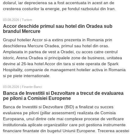
dolarul, iar deprecierea sa a fost accentuata in acest an de
cresterea costurilor la energie, pe fondul razboiului din Iran.
03.08.2026 | Turism
Accor deschide primul sau hotel din Oradea sub
brandul Mercure
Grupul hotelier Accor si-a extins prezenta in Romania prin
deschiderea Mercure Oradea, primul sau hotel din oras.
Amplasata in partea de vest a Oradei, cu acces catre centrul
istoric, Arena Oradea si principalele zone de business, unitatea
devine al 26-lea hotel Accor din tara si este operata de Spark
Hospitality, companie de management hotelier activa in Romania
si pe piete internationale.
03.08.2026 | Finante-Banci
Banca de Investitii si Dezvoltare a trecut de evaluarea
pe piloni a Comisiei Europene
Banca de Investitii si Dezvoltare (BID) a finalizat cu succes
evaluarea pe piloni (pillar assessment) realizata de Comisia
Europeana, unul dintre cele mai complexe procese de verificare
institutionala aplicate organizatiilor care pot gestiona instrumente
financiare finantate din bugetul Uniunii Europene. Trecerea acestei