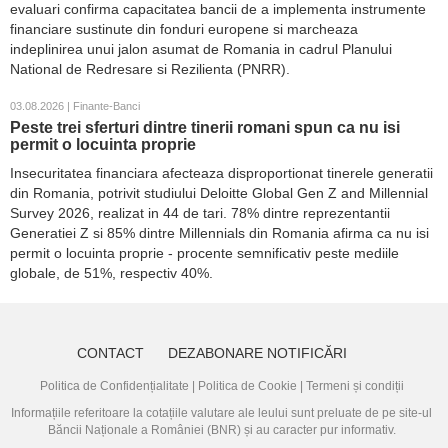
evaluari confirma capacitatea bancii de a implementa instrumente
financiare sustinute din fonduri europene si marcheaza
indeplinirea unui jalon asumat de Romania in cadrul Planului
National de Redresare si Rezilienta (PNRR).
03.08.2026 | Finante-Banci
Peste trei sferturi dintre tinerii romani spun ca nu isi
permit o locuinta proprie
Insecuritatea financiara afecteaza disproportionat tinerele generatii
din Romania, potrivit studiului Deloitte Global Gen Z and Millennial
Survey 2026, realizat in 44 de tari. 78% dintre reprezentantii
Generatiei Z si 85% dintre Millennials din Romania afirma ca nu isi
permit o locuinta proprie - procente semnificativ peste mediile
globale, de 51%, respectiv 40%.
CONTACT
DEZABONARE NOTIFICĂRI
Politica de Confidențialitate
|
Politica de Cookie
|
Termeni și condiții
Informațiile referitoare la cotațiile valutare ale leului sunt preluate de pe site-ul
Băncii Naționale a României (BNR)
și au caracter pur informativ.