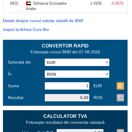
AED
Dirhamul Emiratelor
1.0105
-0.0076
Arabe
Detalii despre cursul valutar stabilit de BNR
Inapoi la Arhiva Curs Bnr
CONVERTOR RAPID
Foloseşte cursul BNR din 07.08.2026
Schimbă din
În
Suma
EUR
Rezultat
RON
CALCULATOR TVA
Foloseşte rezultatul din conversia valutară