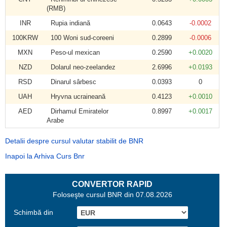
(RMB)
INR
Rupia indiană
0.0643
-0.0002
100KRW
100 Woni sud-coreeni
0.2899
-0.0006
MXN
Peso-ul mexican
0.2590
+0.0020
NZD
Dolarul neo-zeelandez
2.6996
+0.0193
RSD
Dinarul sârbesc
0.0393
0
UAH
Hryvna ucraineană
0.4123
+0.0010
AED
Dirhamul Emiratelor
0.8997
+0.0017
Arabe
Detalii despre cursul valutar stabilit de BNR
Inapoi la Arhiva Curs Bnr
CONVERTOR RAPID
Foloseşte cursul BNR din 07.08.2026
Schimbă din