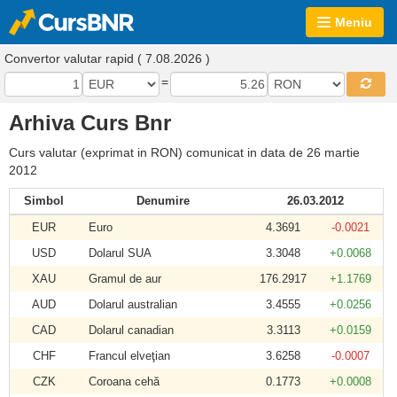
Meniu
Convertor valutar rapid ( 7.08.2026 )
=
Arhiva Curs Bnr
Curs valutar (exprimat in RON) comunicat in data de 26 martie
2012
Simbol
Denumire
26.03.2012
EUR
Euro
4.3691
-0.0021
USD
Dolarul SUA
3.3048
+0.0068
XAU
Gramul de aur
176.2917
+1.1769
AUD
Dolarul australian
3.4555
+0.0256
CAD
Dolarul canadian
3.3113
+0.0159
CHF
Francul elveţian
3.6258
-0.0007
CZK
Coroana cehă
0.1773
+0.0008