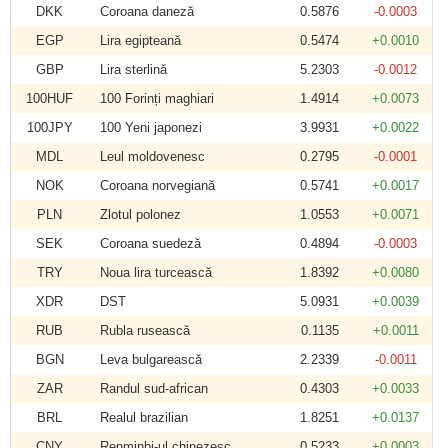
DKK
Coroana daneză
0.5876
-0.0003
EGP
Lira egipteană
0.5474
+0.0010
GBP
Lira sterlină
5.2303
-0.0012
100HUF
100 Forinți maghiari
1.4914
+0.0073
100JPY
100 Yeni japonezi
3.9931
+0.0022
MDL
Leul moldovenesc
0.2795
-0.0001
NOK
Coroana norvegiană
0.5741
+0.0017
PLN
Zlotul polonez
1.0553
+0.0071
SEK
Coroana suedeză
0.4894
-0.0003
TRY
Noua lira turcească
1.8392
+0.0080
XDR
DST
5.0931
+0.0039
RUB
Rubla rusească
0.1135
+0.0011
BGN
Leva bulgarească
2.2339
-0.0011
ZAR
Randul sud-african
0.4303
+0.0033
BRL
Realul brazilian
1.8251
+0.0137
CNY
Renminbi-ul chinezesc
0.5233
+0.0003