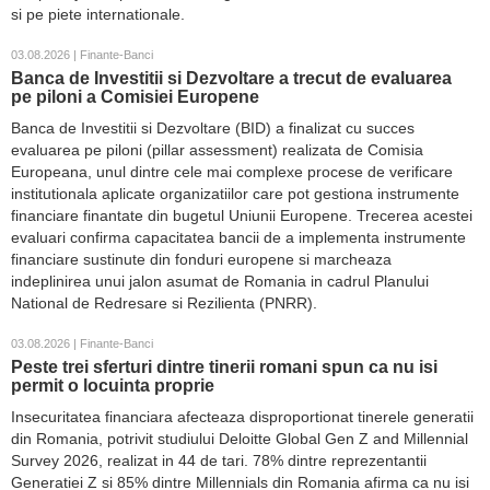
si pe piete internationale.
03.08.2026 | Finante-Banci
Banca de Investitii si Dezvoltare a trecut de evaluarea
pe piloni a Comisiei Europene
Banca de Investitii si Dezvoltare (BID) a finalizat cu succes
evaluarea pe piloni (pillar assessment) realizata de Comisia
Europeana, unul dintre cele mai complexe procese de verificare
institutionala aplicate organizatiilor care pot gestiona instrumente
financiare finantate din bugetul Uniunii Europene. Trecerea acestei
evaluari confirma capacitatea bancii de a implementa instrumente
financiare sustinute din fonduri europene si marcheaza
indeplinirea unui jalon asumat de Romania in cadrul Planului
National de Redresare si Rezilienta (PNRR).
03.08.2026 | Finante-Banci
Peste trei sferturi dintre tinerii romani spun ca nu isi
permit o locuinta proprie
Insecuritatea financiara afecteaza disproportionat tinerele generatii
din Romania, potrivit studiului Deloitte Global Gen Z and Millennial
Survey 2026, realizat in 44 de tari. 78% dintre reprezentantii
Generatiei Z si 85% dintre Millennials din Romania afirma ca nu isi