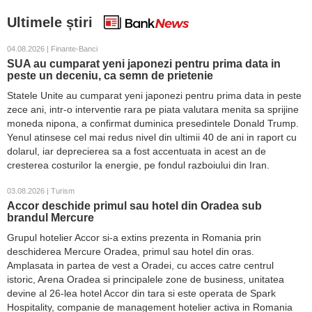
Ultimele știri
04.08.2026 | Finante-Banci
SUA au cumparat yeni japonezi pentru prima data in
peste un deceniu, ca semn de prietenie
Statele Unite au cumparat yeni japonezi pentru prima data in peste
zece ani, intr-o interventie rara pe piata valutara menita sa sprijine
moneda nipona, a confirmat duminica presedintele Donald Trump.
Yenul atinsese cel mai redus nivel din ultimii 40 de ani in raport cu
dolarul, iar deprecierea sa a fost accentuata in acest an de
cresterea costurilor la energie, pe fondul razboiului din Iran.
03.08.2026 | Turism
Accor deschide primul sau hotel din Oradea sub
brandul Mercure
Grupul hotelier Accor si-a extins prezenta in Romania prin
deschiderea Mercure Oradea, primul sau hotel din oras.
Amplasata in partea de vest a Oradei, cu acces catre centrul
istoric, Arena Oradea si principalele zone de business, unitatea
devine al 26-lea hotel Accor din tara si este operata de Spark
Hospitality, companie de management hotelier activa in Romania