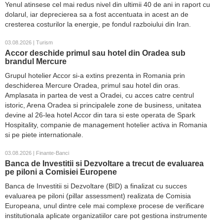
Yenul atinsese cel mai redus nivel din ultimii 40 de ani in raport cu
dolarul, iar deprecierea sa a fost accentuata in acest an de
cresterea costurilor la energie, pe fondul razboiului din Iran.
03.08.2026 | Turism
Accor deschide primul sau hotel din Oradea sub
brandul Mercure
Grupul hotelier Accor si-a extins prezenta in Romania prin
deschiderea Mercure Oradea, primul sau hotel din oras.
Amplasata in partea de vest a Oradei, cu acces catre centrul
istoric, Arena Oradea si principalele zone de business, unitatea
devine al 26-lea hotel Accor din tara si este operata de Spark
Hospitality, companie de management hotelier activa in Romania
si pe piete internationale.
03.08.2026 | Finante-Banci
Banca de Investitii si Dezvoltare a trecut de evaluarea
pe piloni a Comisiei Europene
Banca de Investitii si Dezvoltare (BID) a finalizat cu succes
evaluarea pe piloni (pillar assessment) realizata de Comisia
Europeana, unul dintre cele mai complexe procese de verificare
institutionala aplicate organizatiilor care pot gestiona instrumente