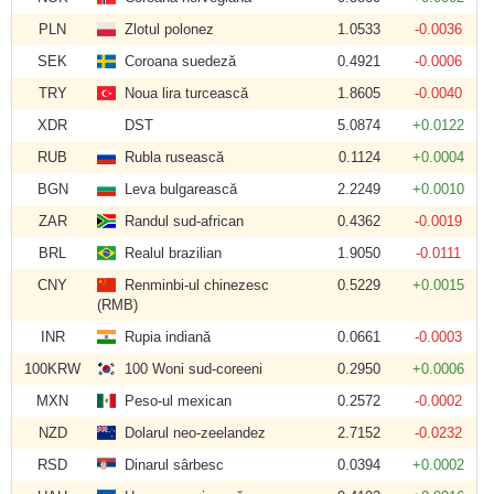
PLN
Zlotul polonez
1.0533
-0.0036
SEK
Coroana suedeză
0.4921
-0.0006
TRY
Noua lira turcească
1.8605
-0.0040
XDR
DST
5.0874
+0.0122
RUB
Rubla rusească
0.1124
+0.0004
BGN
Leva bulgarească
2.2249
+0.0010
ZAR
Randul sud-african
0.4362
-0.0019
BRL
Realul brazilian
1.9050
-0.0111
CNY
Renminbi-ul chinezesc
0.5229
+0.0015
(RMB)
INR
Rupia indiană
0.0661
-0.0003
100KRW
100 Woni sud-coreeni
0.2950
+0.0006
MXN
Peso-ul mexican
0.2572
-0.0002
NZD
Dolarul neo-zeelandez
2.7152
-0.0232
RSD
Dinarul sârbesc
0.0394
+0.0002