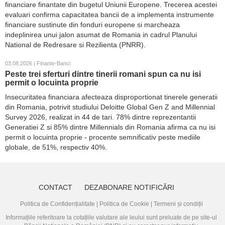
financiare finantate din bugetul Uniunii Europene. Trecerea acestei
evaluari confirma capacitatea bancii de a implementa instrumente
financiare sustinute din fonduri europene si marcheaza
indeplinirea unui jalon asumat de Romania in cadrul Planului
National de Redresare si Rezilienta (PNRR).
03.08.2026 | Finante-Banci
Peste trei sferturi dintre tinerii romani spun ca nu isi
permit o locuinta proprie
Insecuritatea financiara afecteaza disproportionat tinerele generatii
din Romania, potrivit studiului Deloitte Global Gen Z and Millennial
Survey 2026, realizat in 44 de tari. 78% dintre reprezentantii
Generatiei Z si 85% dintre Millennials din Romania afirma ca nu isi
permit o locuinta proprie - procente semnificativ peste mediile
globale, de 51%, respectiv 40%.
CONTACT
DEZABONARE NOTIFICĂRI
Politica de Confidențialitate
|
Politica de Cookie
|
Termeni și condiții
Informațiile referitoare la cotațiile valutare ale leului sunt preluate de pe site-ul