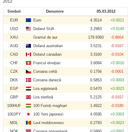
2012
Simbol
Denumire
05.03.2012
EUR
Euro
4.3514
+0.0021
USD
Dolarul SUA
3.2983
+0.0140
XAU
Gramul de aur
179.9360
-0.8664
AUD
Dolarul australian
3.5231
-0.0167
CAD
Dolarul canadian
3.3160
-0.0104
CHF
Francul elveţian
3.6084
+0.0010
CZK
Coroana cehă
0.1756
-0.0001
DKK
Coroana daneză
0.5853
+0.0003
EGP
Lira egipteană
0.5470
+0.0023
GBP
Lira sterlină
5.2125
-0.0157
100HUF
100 Forinți maghiari
1.4922
-0.0180
100JPY
100 Yeni japonezi
4.0595
+0.0303
MDL
Leul moldovenesc
0.2793
+0.0023
NOK
Coroana norvegiană
0.5860
+0.0002