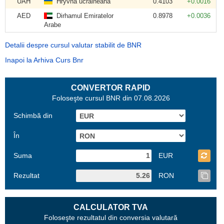
UAH
Hryvna ucraineană
0.4103
+0.0016
AED
Dirhamul Emiratelor
0.8978
+0.0036
Arabe
Detalii despre cursul valutar stabilit de BNR
Inapoi la Arhiva Curs Bnr
CONVERTOR RAPID
Foloseşte cursul BNR din 07.08.2026
Schimbă din
În
Suma
EUR
Rezultat
RON
CALCULATOR TVA
Foloseşte rezultatul din conversia valutară