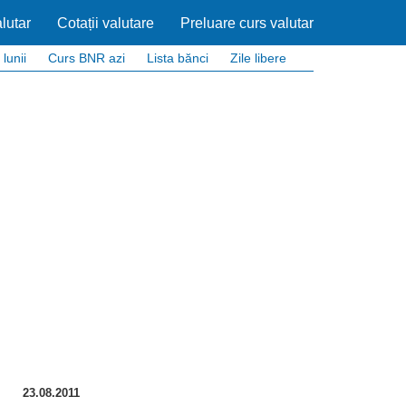
lutar
Cotații valutare
Preluare curs valutar
 lunii
Curs BNR azi
Lista bănci
Zile libere
23.08.2011