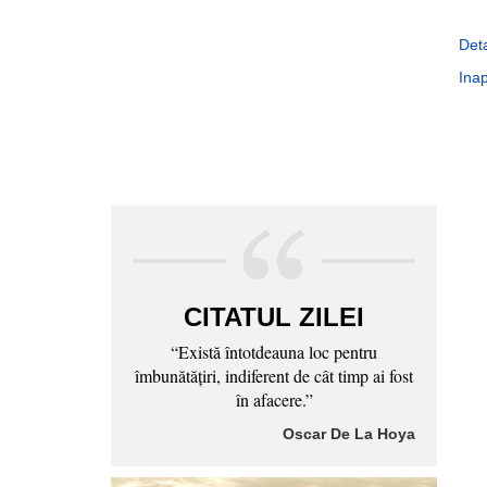
Deta
Inap
CITATUL ZILEI
“Există întotdeauna loc pentru
îmbunătăţiri, indiferent de cât timp ai fost
în afacere.”
Oscar De La Hoya