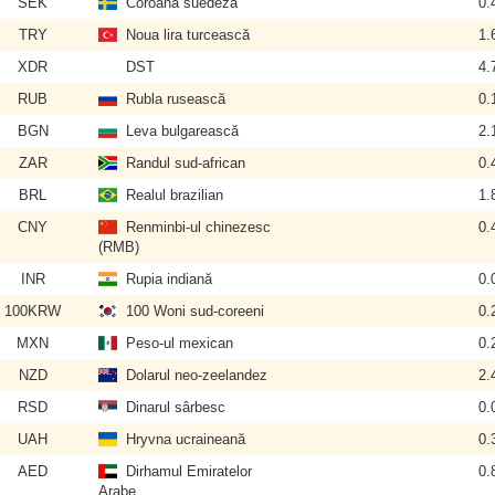
SEK
Coroana suedeză
0.
TRY
Noua lira turcească
1.
XDR
DST
4.
RUB
Rubla rusească
0.
BGN
Leva bulgarească
2.
ZAR
Randul sud-african
0.
BRL
Realul brazilian
1.
CNY
Renminbi-ul chinezesc
0.
(RMB)
INR
Rupia indiană
0.
100KRW
100 Woni sud-coreeni
0.
MXN
Peso-ul mexican
0.
NZD
Dolarul neo-zeelandez
2.
RSD
Dinarul sârbesc
0.
UAH
Hryvna ucraineană
0.
AED
Dirhamul Emiratelor
0.
Arabe