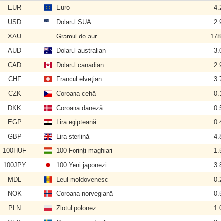
EUR
Euro
4.
USD
Dolarul SUA
2.
XAU
Gramul de aur
178
AUD
Dolarul australian
3.
CAD
Dolarul canadian
2.
CHF
Francul elveţian
3.
CZK
Coroana cehă
0.
DKK
Coroana daneză
0.
EGP
Lira egipteană
0.
GBP
Lira sterlină
4.
100HUF
100 Forinți maghiari
1.
100JPY
100 Yeni japonezi
3.
MDL
Leul moldovenesc
0.
NOK
Coroana norvegiană
0.
PLN
Zlotul polonez
1.