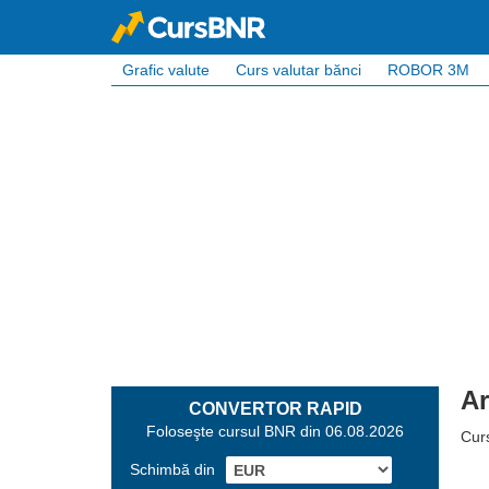
Grafic valute
Curs valutar bănci
ROBOR 3M
Ar
CONVERTOR RAPID
Foloseşte cursul BNR din 06.08.2026
Cur
Schimbă din