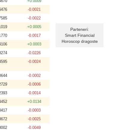
4670
+0.0009
6476
-0.0021
7585
-0.0022
1019
+0.0005
Parteneri:
Smart Financial
1770
-0.0017
Horoscop dragoste
4106
+0.0003
8274
-0.0226
4595
-0.0024
0644
-0.0002
2729
-0.0006
2393
-0.0014
4452
+0.0134
0417
-0.0003
3672
-0.0025
8002
-0.0049