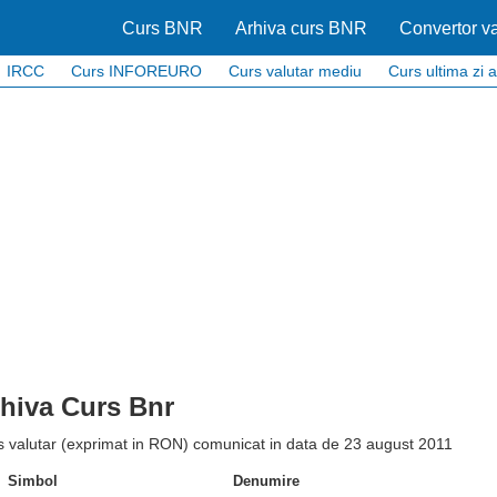
Curs BNR
Arhiva curs BNR
Convertor va
IRCC
Curs INFOREURO
Curs valutar mediu
Curs ultima zi a
hiva Curs Bnr
s valutar (exprimat in RON) comunicat in data de 23 august 2011
Simbol
Denumire