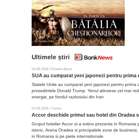
Ultimele știri
04.08.2026 | Finante-Banci
SUA au cumparat yeni japonezi pentru prima d
Statele Unite au cumparat yeni japonezi pentru prima d
presedintele Donald Trump. Yenul atinsese cel mai redus 
energie, pe fondul razboiului din Iran.
03.08.2026 | Turism
Accor deschide primul sau hotel din Oradea 
Grupul hotelier Accor si-a extins prezenta in Romania 
istoric, Arena Oradea si principalele zone de business,
in Romania si pe piete internationale.