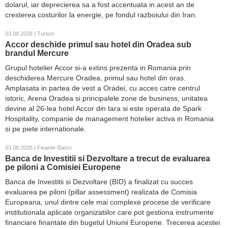
dolarul, iar deprecierea sa a fost accentuata in acest an de
cresterea costurilor la energie, pe fondul razboiului din Iran.
03.08.2026 | Turism
Accor deschide primul sau hotel din Oradea sub
brandul Mercure
Grupul hotelier Accor si-a extins prezenta in Romania prin
deschiderea Mercure Oradea, primul sau hotel din oras.
Amplasata in partea de vest a Oradei, cu acces catre centrul
istoric, Arena Oradea si principalele zone de business, unitatea
devine al 26-lea hotel Accor din tara si este operata de Spark
Hospitality, companie de management hotelier activa in Romania
si pe piete internationale.
03.08.2026 | Finante-Banci
Banca de Investitii si Dezvoltare a trecut de evaluarea
pe piloni a Comisiei Europene
Banca de Investitii si Dezvoltare (BID) a finalizat cu succes
evaluarea pe piloni (pillar assessment) realizata de Comisia
Europeana, unul dintre cele mai complexe procese de verificare
institutionala aplicate organizatiilor care pot gestiona instrumente
financiare finantate din bugetul Uniunii Europene. Trecerea acestei