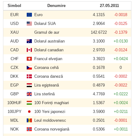
Simbol
Denumire
27.05.2011
EUR
Euro
4.1315
-0.0018
USD
Dolarul SUA
2.9064
-0.0125
XAU
Gramul de aur
142.6722
-0.1379
AUD
Dolarul australian
3.1000
+0.0130
CAD
Dolarul canadian
2.9703
-0.0124
CHF
Francul elveţian
3.3923
+0.0424
CZK
Coroana cehă
0.1678
0
DKK
Coroana daneză
0.5541
-0.0002
EGP
Lira egipteană
0.4879
-0.0022
GBP
Lira sterlină
4.7769
+0.0222
100HUF
100 Forinți maghiari
1.5367
+0.0024
100JPY
100 Yeni japonezi
3.5900
+0.0211
MDL
Leul moldovenesc
0.2501
-0.0001
NOK
Coroana norvegiană
0.5306
+0.0011