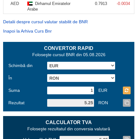
AED
Dirhamul Emiratelor
0.7913
-0.0034
Arabe
Detalii despre cursul valutar stabilit de BNR
Inapoi la Arhiva Curs Bnr
CONVERTOR RAPID
Foloseşte cursul BNR din 05.08.2026
Schimbă din
În
Suma
EUR
Rezultat
RON
CALCULATOR TVA
Foloseşte rezultatul din conversia valutară