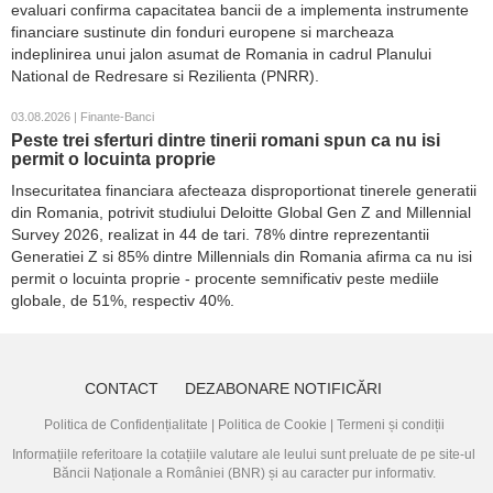
evaluari confirma capacitatea bancii de a implementa instrumente
financiare sustinute din fonduri europene si marcheaza
indeplinirea unui jalon asumat de Romania in cadrul Planului
National de Redresare si Rezilienta (PNRR).
03.08.2026 | Finante-Banci
Peste trei sferturi dintre tinerii romani spun ca nu isi
permit o locuinta proprie
Insecuritatea financiara afecteaza disproportionat tinerele generatii
din Romania, potrivit studiului Deloitte Global Gen Z and Millennial
Survey 2026, realizat in 44 de tari. 78% dintre reprezentantii
Generatiei Z si 85% dintre Millennials din Romania afirma ca nu isi
permit o locuinta proprie - procente semnificativ peste mediile
globale, de 51%, respectiv 40%.
CONTACT
DEZABONARE NOTIFICĂRI
Politica de Confidențialitate
|
Politica de Cookie
|
Termeni și condiții
Informațiile referitoare la cotațiile valutare ale leului sunt preluate de pe site-ul
Băncii Naționale a României (BNR)
și au caracter pur informativ.