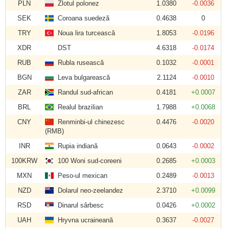
PLN
Zlotul polonez
1.0380
-0.0036
SEK
Coroana suedeză
0.4638
0
TRY
Noua lira turcească
1.8053
-0.0196
XDR
DST
4.6318
-0.0174
RUB
Rubla rusească
0.1032
-0.0001
BGN
Leva bulgarească
2.1124
-0.0010
ZAR
Randul sud-african
0.4181
+0.0007
BRL
Realul brazilian
1.7988
+0.0068
CNY
Renminbi-ul chinezesc
0.4476
-0.0020
(RMB)
INR
Rupia indiană
0.0643
-0.0002
100KRW
100 Woni sud-coreeni
0.2685
+0.0003
MXN
Peso-ul mexican
0.2489
-0.0013
NZD
Dolarul neo-zeelandez
2.3710
+0.0099
RSD
Dinarul sârbesc
0.0426
+0.0002
UAH
Hryvna ucraineană
0.3637
-0.0027