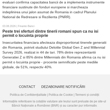
evaluari confirma capacitatea bancii de a implementa instrumente
financiare sustinute din fonduri europene si marcheaza
indeplinirea unui jalon asumat de Romania in cadrul Planului
National de Redresare si Rezilienta (PNRR).
03.08.2026 | Finante-Banci
Peste trei sferturi dintre tinerii romani spun ca nu isi
permit o locuinta proprie
Insecuritatea financiara afecteaza disproportionat tinerele generatii
din Romania, potrivit studiului Deloitte Global Gen Z and Millennial
Survey 2026, realizat in 44 de tari. 78% dintre reprezentantii
Generatiei Z si 85% dintre Millennials din Romania afirma ca nu isi
permit o locuinta proprie - procente semnificativ peste mediile
globale, de 51%, respectiv 40%.
CONTACT
DEZABONARE NOTIFICĂRI
Politica de Confidențialitate
|
Politica de Cookie
|
Termeni și condiții
Informațiile referitoare la cotațiile valutare ale leului sunt preluate de pe site-ul
Băncii Naționale a României (BNR)
și au caracter pur informativ.