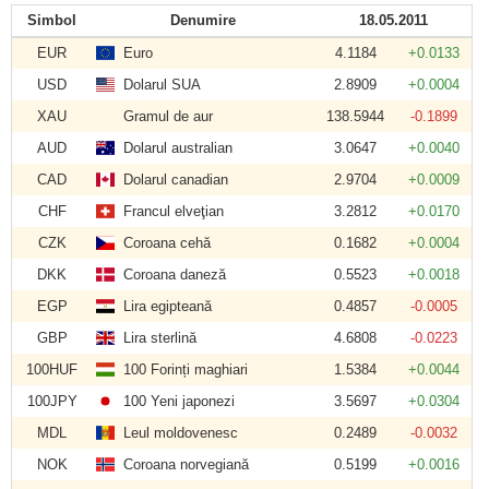
Simbol
Denumire
18.05.2011
EUR
Euro
4.1184
+0.0133
USD
Dolarul SUA
2.8909
+0.0004
XAU
Gramul de aur
138.5944
-0.1899
AUD
Dolarul australian
3.0647
+0.0040
CAD
Dolarul canadian
2.9704
+0.0009
CHF
Francul elveţian
3.2812
+0.0170
CZK
Coroana cehă
0.1682
+0.0004
DKK
Coroana daneză
0.5523
+0.0018
EGP
Lira egipteană
0.4857
-0.0005
GBP
Lira sterlină
4.6808
-0.0223
100HUF
100 Forinți maghiari
1.5384
+0.0044
100JPY
100 Yeni japonezi
3.5697
+0.0304
MDL
Leul moldovenesc
0.2489
-0.0032
NOK
Coroana norvegiană
0.5199
+0.0016