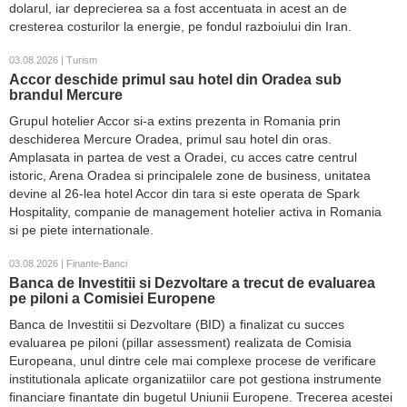
dolarul, iar deprecierea sa a fost accentuata in acest an de
cresterea costurilor la energie, pe fondul razboiului din Iran.
03.08.2026 | Turism
Accor deschide primul sau hotel din Oradea sub
brandul Mercure
Grupul hotelier Accor si-a extins prezenta in Romania prin
deschiderea Mercure Oradea, primul sau hotel din oras.
Amplasata in partea de vest a Oradei, cu acces catre centrul
istoric, Arena Oradea si principalele zone de business, unitatea
devine al 26-lea hotel Accor din tara si este operata de Spark
Hospitality, companie de management hotelier activa in Romania
si pe piete internationale.
03.08.2026 | Finante-Banci
Banca de Investitii si Dezvoltare a trecut de evaluarea
pe piloni a Comisiei Europene
Banca de Investitii si Dezvoltare (BID) a finalizat cu succes
evaluarea pe piloni (pillar assessment) realizata de Comisia
Europeana, unul dintre cele mai complexe procese de verificare
institutionala aplicate organizatiilor care pot gestiona instrumente
financiare finantate din bugetul Uniunii Europene. Trecerea acestei