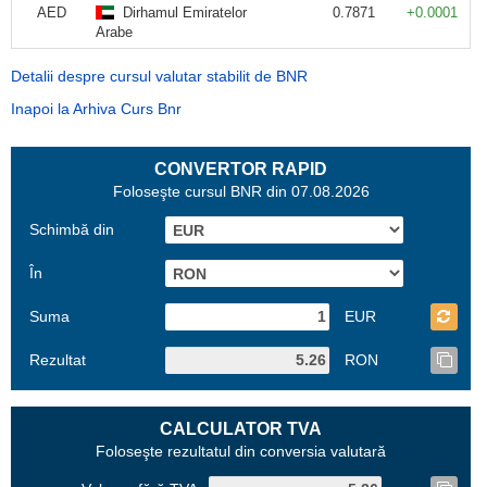
AED
Dirhamul Emiratelor
0.7871
+0.0001
Arabe
Detalii despre cursul valutar stabilit de BNR
Inapoi la Arhiva Curs Bnr
CONVERTOR RAPID
Foloseşte cursul BNR din 07.08.2026
Schimbă din
În
Suma
EUR
Rezultat
RON
CALCULATOR TVA
Foloseşte rezultatul din conversia valutară