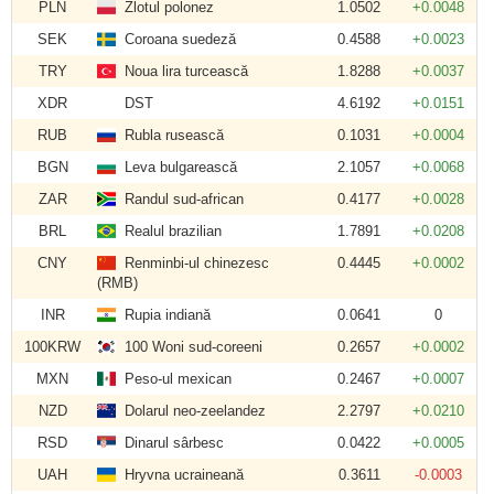
PLN
Zlotul polonez
1.0502
+0.0048
SEK
Coroana suedeză
0.4588
+0.0023
TRY
Noua lira turcească
1.8288
+0.0037
XDR
DST
4.6192
+0.0151
RUB
Rubla rusească
0.1031
+0.0004
BGN
Leva bulgarească
2.1057
+0.0068
ZAR
Randul sud-african
0.4177
+0.0028
BRL
Realul brazilian
1.7891
+0.0208
CNY
Renminbi-ul chinezesc
0.4445
+0.0002
(RMB)
INR
Rupia indiană
0.0641
0
100KRW
100 Woni sud-coreeni
0.2657
+0.0002
MXN
Peso-ul mexican
0.2467
+0.0007
NZD
Dolarul neo-zeelandez
2.2797
+0.0210
RSD
Dinarul sârbesc
0.0422
+0.0005
UAH
Hryvna ucraineană
0.3611
-0.0003