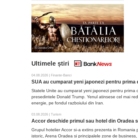
Ultimele știri
04.08.2026 | Finante-Banci
SUA au cumparat yeni japonezi pentru prima d
Statele Unite au cumparat yeni japonezi pentru prima d
presedintele Donald Trump. Yenul atinsese cel mai redus 
energie, pe fondul razboiului din Iran.
03.08.2026 | Turism
Accor deschide primul sau hotel din Oradea 
Grupul hotelier Accor si-a extins prezenta in Romania 
istoric, Arena Oradea si principalele zone de business,