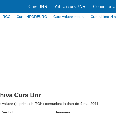
Curs BNR
Arhiva curs BNR
Convertor va
IRCC
Curs INFOREURO
Curs valutar mediu
Curs ultima zi a
hiva Curs Bnr
s valutar (exprimat in RON) comunicat in data de 9 mai 2011
Simbol
Denumire