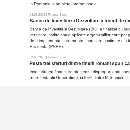
in Romania si pe piete internationale.
03.08.2026 | Finante-Banci
Banca de Investitii si Dezvoltare a trecut de 
Banca de Investitii si Dezvoltare (BID) a finalizat cu
verificare institutionala aplicate organizatiilor care p
de a implementa instrumente financiare sustinute din 
Rezilienta (PNRR).
03.08.2026 | Finante-Banci
Peste trei sferturi dintre tinerii romani spun c
Insecuritatea financiara afecteaza disproportionat tiner
reprezentantii Generatiei Z si 85% dintre Millennials d