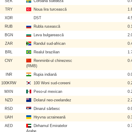
SEK
Coroana suedeză
0.
TRY
Noua lira turcească
1.
XDR
DST
4.
RUB
Rubla rusească
0.
BGN
Leva bulgarească
2.
ZAR
Randul sud-african
0.
BRL
Realul brazilian
1.
CNY
Renminbi-ul chinezesc
0.
(RMB)
INR
Rupia indiană
0.
100KRW
100 Woni sud-coreeni
0.
MXN
Peso-ul mexican
0.
NZD
Dolarul neo-zeelandez
2.
RSD
Dinarul sârbesc
0.
UAH
Hryvna ucraineană
0.
AED
Dirhamul Emiratelor
0.
Arabe