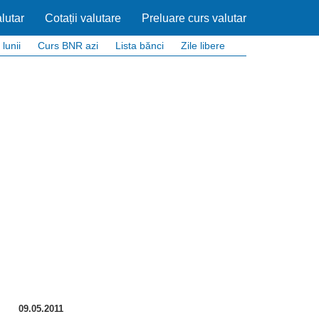
lutar
Cotații valutare
Preluare curs valutar
 lunii
Curs BNR azi
Lista bănci
Zile libere
09.05.2011