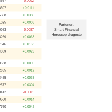
4567
-0.0002
8507
+0.0111
5508
+0.0380
1025
+0.0003
Parteneri:
Smart Financial
0983
-0.0087
Horoscop dragoste
4269
+0.0063
7646
+0.0163
4389
+0.0023
0638
+0.0005
2635
+0.0019
2455
+0.0033
2577
+0.0304
0412
-0.0001
3568
+0.0014
7760
+0.0042