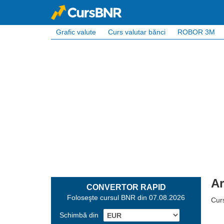
Grafic valute
Curs valutar bănci
ROBOR 3M
Ar
CONVERTOR RAPID
Foloseşte cursul BNR din 07.08.2026
Cur
Schimbă din