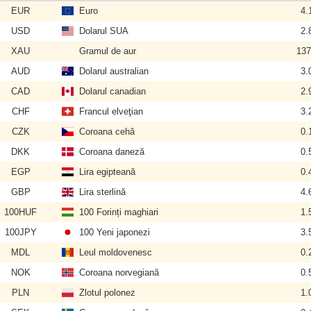
EUR
Euro
4.
USD
Dolarul SUA
2.
XAU
Gramul de aur
137
AUD
Dolarul australian
3.
CAD
Dolarul canadian
2.
CHF
Francul elveţian
3.
CZK
Coroana cehă
0.
DKK
Coroana daneză
0.
EGP
Lira egipteană
0.
GBP
Lira sterlină
4.
100HUF
100 Forinți maghiari
1.
100JPY
100 Yeni japonezi
3.
MDL
Leul moldovenesc
0.
NOK
Coroana norvegiană
0.
PLN
Zlotul polonez
1.