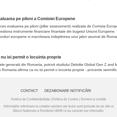
evaluarea pe piloni a Comisiei Europene
 succes evaluarea pe piloni (pillar assessment) realizata de Comisia Eur
ot gestiona instrumente financiare finantate din bugetul Uniunii Europene
fonduri europene si marcheaza indeplinirea unui jalon asumat de Romani
a nu isi permit o locuinta proprie
ele generatii din Romania, potrivit studiului Deloitte Global Gen Z and M
in Romania afirma ca nu isi permit o locuinta proprie - procente semnifi
CONTACT
DEZABONARE NOTIFICĂRI
Politica de Confidențialitate
|
Politica de Cookie
|
Termeni și condiții
Informațiile referitoare la cotațiile valutare ale leului sunt preluate de pe site-ul
Băncii Naționale a României (BNR)
și au caracter pur informativ.