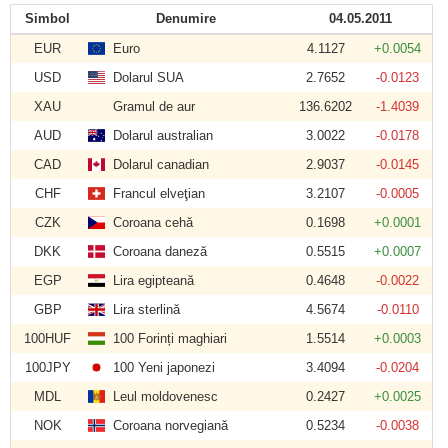
Simbol
Denumire
04.05.2011
EUR
Euro
4.1127
+0.0054
USD
Dolarul SUA
2.7652
-0.0123
XAU
Gramul de aur
136.6202
-1.4039
AUD
Dolarul australian
3.0022
-0.0178
CAD
Dolarul canadian
2.9037
-0.0145
CHF
Francul elveţian
3.2107
-0.0005
CZK
Coroana cehă
0.1698
+0.0001
DKK
Coroana daneză
0.5515
+0.0007
EGP
Lira egipteană
0.4648
-0.0022
GBP
Lira sterlină
4.5674
-0.0110
100HUF
100 Forinți maghiari
1.5514
+0.0003
100JPY
100 Yeni japonezi
3.4094
-0.0204
MDL
Leul moldovenesc
0.2427
+0.0025
NOK
Coroana norvegiană
0.5234
-0.0038