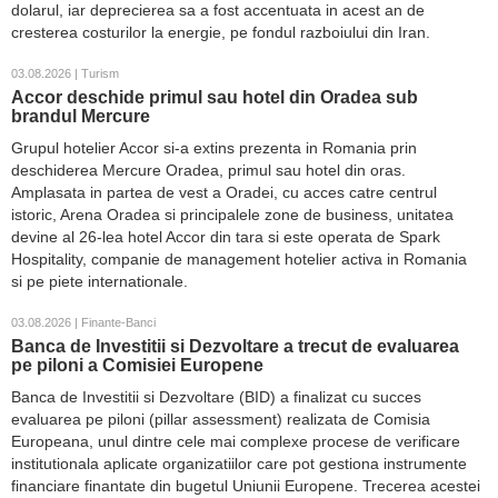
dolarul, iar deprecierea sa a fost accentuata in acest an de
cresterea costurilor la energie, pe fondul razboiului din Iran.
03.08.2026 | Turism
Accor deschide primul sau hotel din Oradea sub
brandul Mercure
Grupul hotelier Accor si-a extins prezenta in Romania prin
deschiderea Mercure Oradea, primul sau hotel din oras.
Amplasata in partea de vest a Oradei, cu acces catre centrul
istoric, Arena Oradea si principalele zone de business, unitatea
devine al 26-lea hotel Accor din tara si este operata de Spark
Hospitality, companie de management hotelier activa in Romania
si pe piete internationale.
03.08.2026 | Finante-Banci
Banca de Investitii si Dezvoltare a trecut de evaluarea
pe piloni a Comisiei Europene
Banca de Investitii si Dezvoltare (BID) a finalizat cu succes
evaluarea pe piloni (pillar assessment) realizata de Comisia
Europeana, unul dintre cele mai complexe procese de verificare
institutionala aplicate organizatiilor care pot gestiona instrumente
financiare finantate din bugetul Uniunii Europene. Trecerea acestei