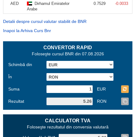
AED
Dirhamul Emiratelor
0.7529
-0.0033
Arabe
Detalii despre cursul valutar stabilit de BNR
Inapoi la Arhiva Curs Bnr
CONVERTOR RAPID
Foloseşte cursul BNR din 07.08.2026
Schimbă din
În
Suma
EUR
Rezultat
RON
CALCULATOR TVA
Foloseşte rezultatul din conversia valutară