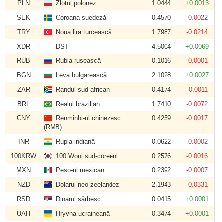
PLN
Zlotul polonez
1.0444
+0.0013
SEK
Coroana suedeză
0.4570
-0.0022
TRY
Noua lira turcească
1.7987
-0.0214
XDR
DST
4.5004
+0.0069
RUB
Rubla rusească
0.1016
-0.0001
BGN
Leva bulgarească
2.1028
+0.0027
ZAR
Randul sud-african
0.4174
-0.0011
BRL
Realul brazilian
1.7410
-0.0072
CNY
Renminbi-ul chinezesc
0.4259
-0.0017
(RMB)
INR
Rupia indiană
0.0622
-0.0002
100KRW
100 Woni sud-coreeni
0.2576
-0.0016
MXN
Peso-ul mexican
0.2392
-0.0007
NZD
Dolarul neo-zeelandez
2.1943
-0.0331
RSD
Dinarul sârbesc
0.0415
+0.0001
UAH
Hryvna ucraineană
0.3474
+0.0001