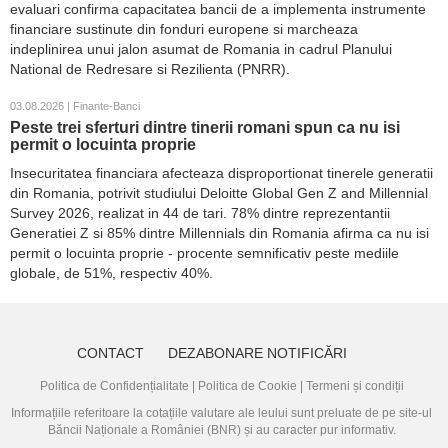
evaluari confirma capacitatea bancii de a implementa instrumente
financiare sustinute din fonduri europene si marcheaza
indeplinirea unui jalon asumat de Romania in cadrul Planului
National de Redresare si Rezilienta (PNRR).
03.08.2026 | Finante-Banci
Peste trei sferturi dintre tinerii romani spun ca nu isi
permit o locuinta proprie
Insecuritatea financiara afecteaza disproportionat tinerele generatii
din Romania, potrivit studiului Deloitte Global Gen Z and Millennial
Survey 2026, realizat in 44 de tari. 78% dintre reprezentantii
Generatiei Z si 85% dintre Millennials din Romania afirma ca nu isi
permit o locuinta proprie - procente semnificativ peste mediile
globale, de 51%, respectiv 40%.
CONTACT
DEZABONARE NOTIFICĂRI
Politica de Confidențialitate
|
Politica de Cookie
|
Termeni și condiții
Informațiile referitoare la cotațiile valutare ale leului sunt preluate de pe site-ul
Băncii Naționale a României (BNR)
și au caracter pur informativ.