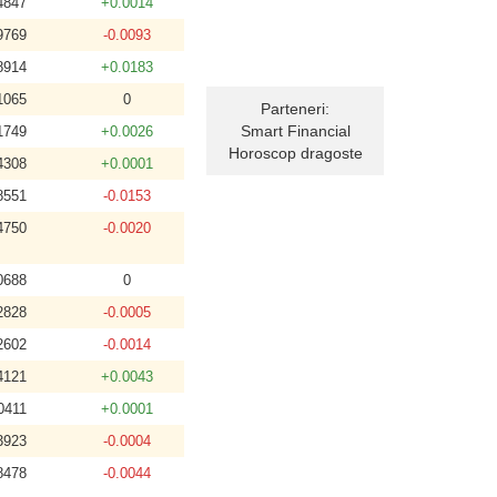
4847
+0.0014
9769
-0.0093
8914
+0.0183
1065
0
Parteneri:
Smart Financial
1749
+0.0026
Horoscop dragoste
4308
+0.0001
8551
-0.0153
4750
-0.0020
0688
0
2828
-0.0005
2602
-0.0014
4121
+0.0043
0411
+0.0001
3923
-0.0004
8478
-0.0044