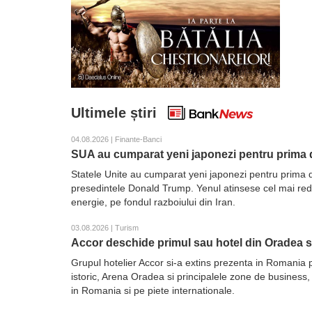
Ultimele știri
04.08.2026 | Finante-Banci
SUA au cumparat yeni japonezi pentru prima d
Statele Unite au cumparat yeni japonezi pentru prima d
presedintele Donald Trump. Yenul atinsese cel mai redus 
energie, pe fondul razboiului din Iran.
03.08.2026 | Turism
Accor deschide primul sau hotel din Oradea 
Grupul hotelier Accor si-a extins prezenta in Romania 
istoric, Arena Oradea si principalele zone de business,
in Romania si pe piete internationale.