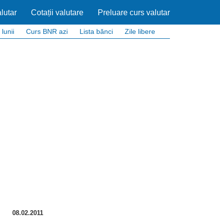
lutar
Cotații valutare
Preluare curs valutar
 lunii
Curs BNR azi
Lista bănci
Zile libere
08.02.2011