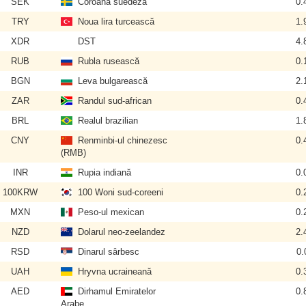
SEK
Coroana suedeză
0.
TRY
Noua lira turcească
1.
XDR
DST
4.
RUB
Rubla rusească
0.
BGN
Leva bulgarească
2.
ZAR
Randul sud-african
0.
BRL
Realul brazilian
1.
CNY
Renminbi-ul chinezesc
0.
(RMB)
INR
Rupia indiană
0.
100KRW
100 Woni sud-coreeni
0.
MXN
Peso-ul mexican
0.
NZD
Dolarul neo-zeelandez
2.
RSD
Dinarul sârbesc
0.
UAH
Hryvna ucraineană
0.
AED
Dirhamul Emiratelor
0.
Arabe