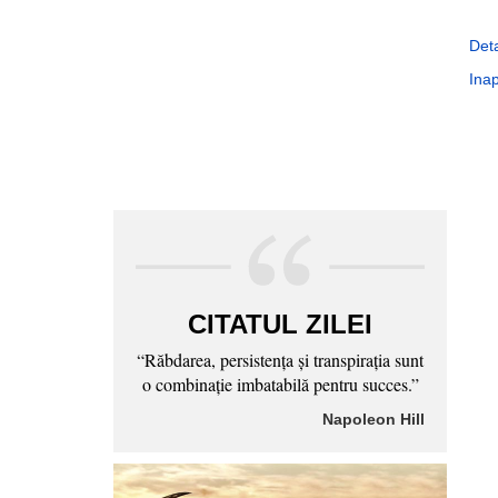
Deta
Inap
CITATUL ZILEI
“Răbdarea, persistenţa şi transpiraţia sunt
o combinaţie imbatabilă pentru succes.”
Napoleon Hill