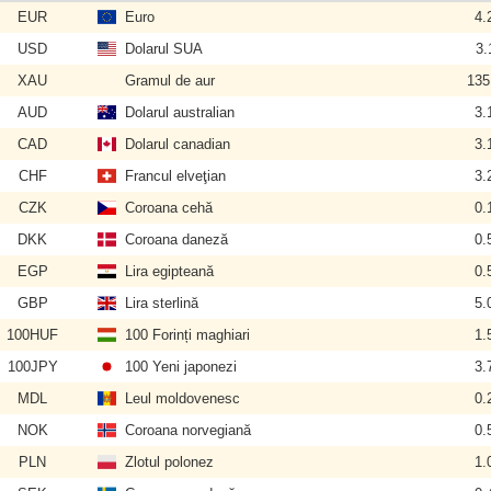
EUR
Euro
4.
USD
Dolarul SUA
3.
XAU
Gramul de aur
135
AUD
Dolarul australian
3.
CAD
Dolarul canadian
3.
CHF
Francul elveţian
3.
CZK
Coroana cehă
0.
DKK
Coroana daneză
0.
EGP
Lira egipteană
0.
GBP
Lira sterlină
5.
100HUF
100 Forinți maghiari
1.
100JPY
100 Yeni japonezi
3.
MDL
Leul moldovenesc
0.
NOK
Coroana norvegiană
0.
PLN
Zlotul polonez
1.