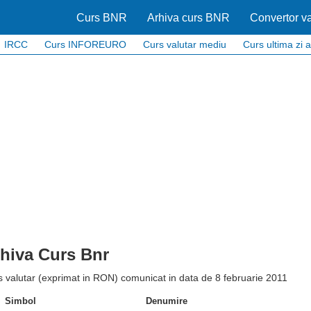
Curs BNR
Arhiva curs BNR
Convertor va
IRCC
Curs INFOREURO
Curs valutar mediu
Curs ultima zi a
hiva Curs Bnr
 valutar (exprimat in RON) comunicat in data de 8 februarie 2011
Simbol
Denumire