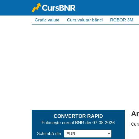
Grafic valute
Curs valutar bănci
ROBOR 3M
Ar
CONVERTOR RAPID
Foloseşte cursul BNR din 07.08.2026
Curs
Schimbă din