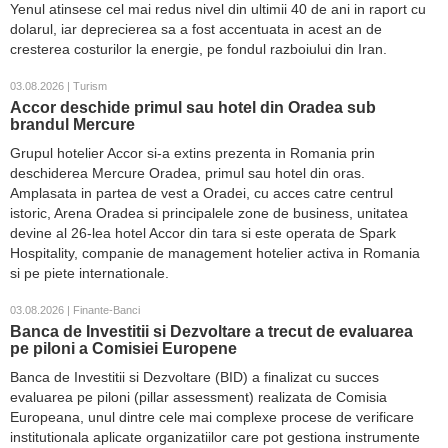
Yenul atinsese cel mai redus nivel din ultimii 40 de ani in raport cu
dolarul, iar deprecierea sa a fost accentuata in acest an de
cresterea costurilor la energie, pe fondul razboiului din Iran.
03.08.2026 | Turism
Accor deschide primul sau hotel din Oradea sub
brandul Mercure
Grupul hotelier Accor si-a extins prezenta in Romania prin
deschiderea Mercure Oradea, primul sau hotel din oras.
Amplasata in partea de vest a Oradei, cu acces catre centrul
istoric, Arena Oradea si principalele zone de business, unitatea
devine al 26-lea hotel Accor din tara si este operata de Spark
Hospitality, companie de management hotelier activa in Romania
si pe piete internationale.
03.08.2026 | Finante-Banci
Banca de Investitii si Dezvoltare a trecut de evaluarea
pe piloni a Comisiei Europene
Banca de Investitii si Dezvoltare (BID) a finalizat cu succes
evaluarea pe piloni (pillar assessment) realizata de Comisia
Europeana, unul dintre cele mai complexe procese de verificare
institutionala aplicate organizatiilor care pot gestiona instrumente