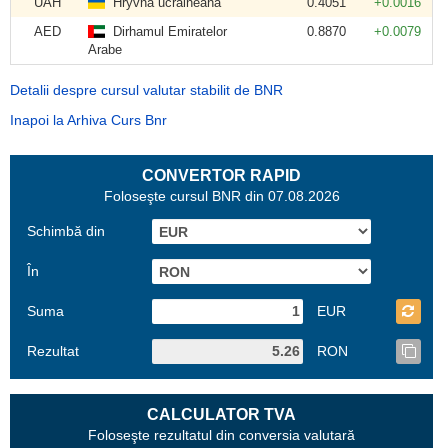
UAH
Hryvna ucraineană
0.4051
+0.0016
AED
Dirhamul Emiratelor
0.8870
+0.0079
Arabe
Detalii despre cursul valutar stabilit de BNR
Inapoi la Arhiva Curs Bnr
CONVERTOR RAPID
Foloseşte cursul BNR din 07.08.2026
Schimbă din
În
Suma
EUR
Rezultat
RON
CALCULATOR TVA
Foloseşte rezultatul din conversia valutară