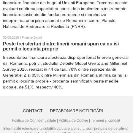
financiare finantate din bugetul Uniunii Europene. Trecerea acestei
evaluari confirma capacitatea bancii de a implementa instrumente
financiare sustinute din fonduri europene si marcheaza
indeplinirea unui jalon asumat de Romania in cadrul Planului
National de Redresare si Rezilienta (PNRR).
03.08.2026 | Finante-Banci
Peste trei sferturi dintre tinerii romani spun ca nu isi
permit o locuinta proprie
Insecuritatea financiara afecteaza disproportionat tinerele generatii
din Romania, potrivit studiului Deloitte Global Gen Z and Millennial
Survey 2026, realizat in 44 de tari. 78% dintre reprezentantii
Generatiei Z si 85% dintre Millennials din Romania afirma ca nu isi
permit o locuinta proprie - procente semnificativ peste mediile
globale, de 51%, respectiv 40%.
CONTACT
DEZABONARE NOTIFICĂRI
Politica de Confidențialitate
|
Politica de Cookie
|
Termeni și condiții
Informațiile referitoare la cotațiile valutare ale leului sunt preluate de pe site-ul