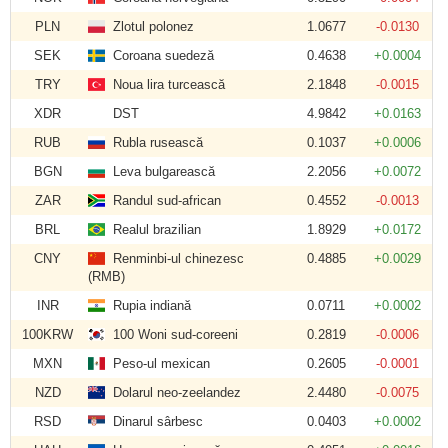
PLN
Zlotul polonez
1.0677
-0.0130
SEK
Coroana suedeză
0.4638
+0.0004
TRY
Noua lira turcească
2.1848
-0.0015
XDR
DST
4.9842
+0.0163
RUB
Rubla rusească
0.1037
+0.0006
BGN
Leva bulgarească
2.2056
+0.0072
ZAR
Randul sud-african
0.4552
-0.0013
BRL
Realul brazilian
1.8929
+0.0172
CNY
Renminbi-ul chinezesc
0.4885
+0.0029
(RMB)
INR
Rupia indiană
0.0711
+0.0002
100KRW
100 Woni sud-coreeni
0.2819
-0.0006
MXN
Peso-ul mexican
0.2605
-0.0001
NZD
Dolarul neo-zeelandez
2.4480
-0.0075
RSD
Dinarul sârbesc
0.0403
+0.0002