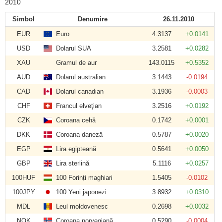
2010
Simbol
Denumire
26.11.2010
EUR
Euro
4.3137
+0.0141
USD
Dolarul SUA
3.2581
+0.0282
XAU
Gramul de aur
143.0115
+0.5352
AUD
Dolarul australian
3.1443
-0.0194
CAD
Dolarul canadian
3.1936
-0.0003
CHF
Francul elveţian
3.2516
+0.0192
CZK
Coroana cehă
0.1742
+0.0001
DKK
Coroana daneză
0.5787
+0.0020
EGP
Lira egipteană
0.5641
+0.0050
GBP
Lira sterlină
5.1116
+0.0257
100HUF
100 Forinți maghiari
1.5405
-0.0102
100JPY
100 Yeni japonezi
3.8932
+0.0310
MDL
Leul moldovenesc
0.2698
+0.0032
NOK
Coroana norvegiană
0.5290
-0.0004