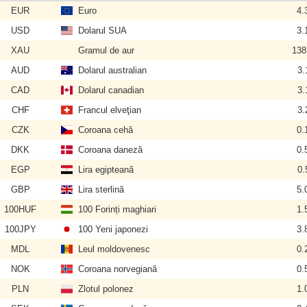
EUR
Euro
4.
USD
Dolarul SUA
3.
XAU
Gramul de aur
138
AUD
Dolarul australian
3.
CAD
Dolarul canadian
3.
CHF
Francul elveţian
3.
CZK
Coroana cehă
0.
DKK
Coroana daneză
0.
EGP
Lira egipteană
0.
GBP
Lira sterlină
5.
100HUF
100 Forinți maghiari
1.
100JPY
100 Yeni japonezi
3.
MDL
Leul moldovenesc
0.
NOK
Coroana norvegiană
0.
PLN
Zlotul polonez
1.