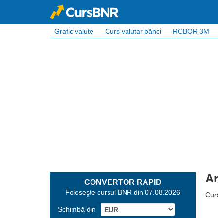
Grafic valute
Curs valutar bănci
ROBOR 3M
Ar
CONVERTOR RAPID
Foloseşte cursul BNR din 07.08.2026
Cur
Schimbă din