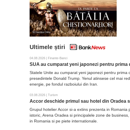
Ultimele știri
04.08.2026 | Finante-Banci
SUA au cumparat yeni japonezi pentru prima d
Statele Unite au cumparat yeni japonezi pentru prima d
presedintele Donald Trump. Yenul atinsese cel mai redus 
energie, pe fondul razboiului din Iran.
03.08.2026 | Turism
Accor deschide primul sau hotel din Oradea 
Grupul hotelier Accor si-a extins prezenta in Romania 
istoric, Arena Oradea si principalele zone de business,
in Romania si pe piete internationale.