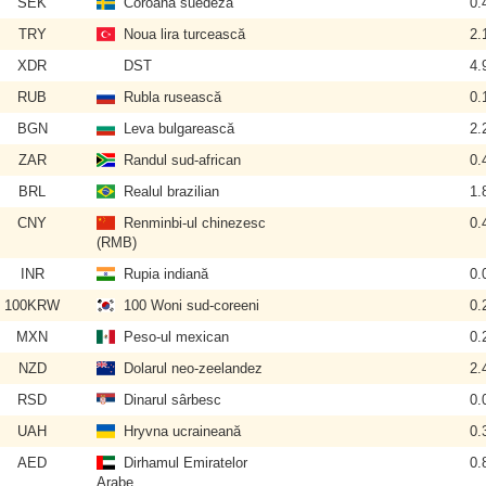
SEK
Coroana suedeză
0.
TRY
Noua lira turcească
2.
XDR
DST
4.
RUB
Rubla rusească
0.
BGN
Leva bulgarească
2.
ZAR
Randul sud-african
0.
BRL
Realul brazilian
1.
CNY
Renminbi-ul chinezesc
0.
(RMB)
INR
Rupia indiană
0.
100KRW
100 Woni sud-coreeni
0.
MXN
Peso-ul mexican
0.
NZD
Dolarul neo-zeelandez
2.
RSD
Dinarul sârbesc
0.
UAH
Hryvna ucraineană
0.
AED
Dirhamul Emiratelor
0.
Arabe