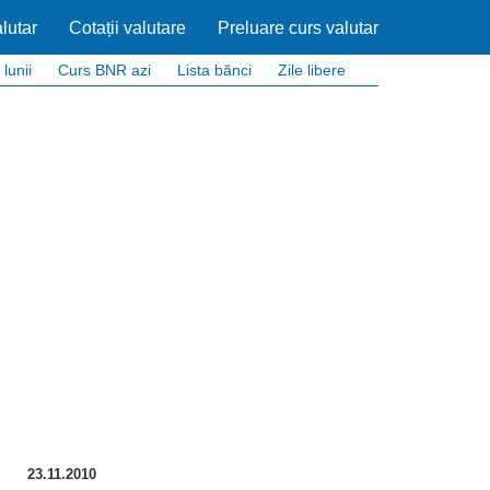
lutar
Cotații valutare
Preluare curs valutar
 lunii
Curs BNR azi
Lista bănci
Zile libere
23.11.2010