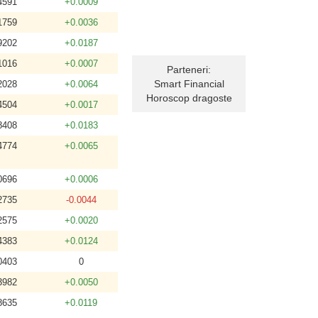
4591
+0.0009
1759
+0.0036
9202
+0.0187
1016
+0.0007
Parteneri:
Smart Financial
2028
+0.0064
Horoscop dragoste
4504
+0.0017
8408
+0.0183
4774
+0.0065
0696
+0.0006
2735
-0.0044
2575
+0.0020
4383
+0.0124
0403
0
3982
+0.0050
8635
+0.0119