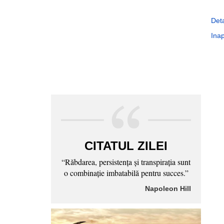
Deta
Inap
CITATUL ZILEI
“Răbdarea, persistenţa şi transpiraţia sunt
o combinaţie imbatabilă pentru succes.”
Napoleon Hill