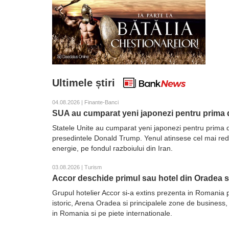
Ultimele știri
04.08.2026 | Finante-Banci
SUA au cumparat yeni japonezi pentru prima d
Statele Unite au cumparat yeni japonezi pentru prima d
presedintele Donald Trump. Yenul atinsese cel mai redus 
energie, pe fondul razboiului din Iran.
03.08.2026 | Turism
Accor deschide primul sau hotel din Oradea 
Grupul hotelier Accor si-a extins prezenta in Romania 
istoric, Arena Oradea si principalele zone de business,
in Romania si pe piete internationale.