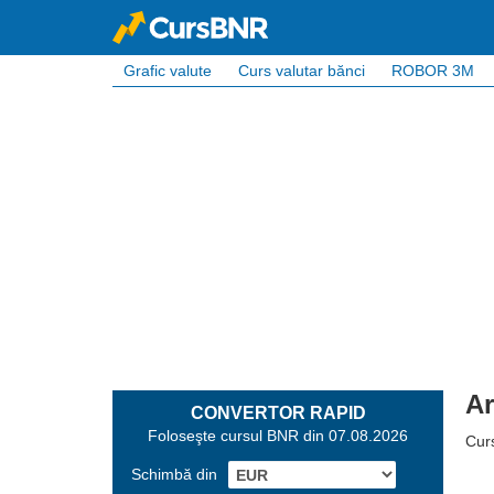
Grafic valute
Curs valutar bănci
ROBOR 3M
Ar
CONVERTOR RAPID
Foloseşte cursul BNR din 07.08.2026
Cur
Schimbă din