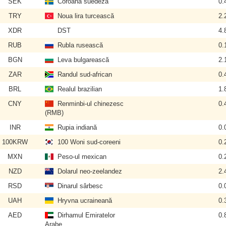
SEK
Coroana suedeză
0.
TRY
Noua lira turcească
2.
XDR
DST
4.
RUB
Rubla rusească
0.
BGN
Leva bulgarească
2.
ZAR
Randul sud-african
0.
BRL
Realul brazilian
1.
CNY
Renminbi-ul chinezesc
0.
(RMB)
INR
Rupia indiană
0.
100KRW
100 Woni sud-coreeni
0.
MXN
Peso-ul mexican
0.
NZD
Dolarul neo-zeelandez
2.
RSD
Dinarul sârbesc
0.
UAH
Hryvna ucraineană
0.
AED
Dirhamul Emiratelor
0.
Arabe