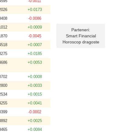
4595
-0.0011
2026
+0.0173
8408
-0.0086
1012
+0.0009
Parteneri:
Smart Financial
1870
-0.0045
Horoscop dragoste
4518
+0.0007
8275
+0.0185
4686
+0.0053
0702
+0.0008
2800
+0.0033
2534
+0.0015
4255
+0.0041
0399
-0.0002
3892
+0.0025
8465
+0.0084