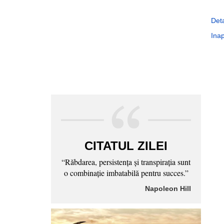
Deta
Inap
CITATUL ZILEI
“Răbdarea, persistenţa şi transpiraţia sunt
o combinaţie imbatabilă pentru succes.”
Napoleon Hill