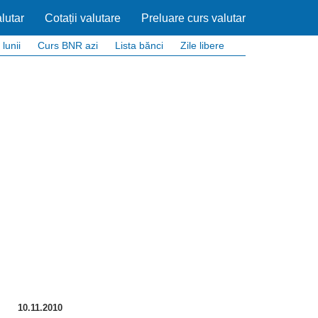
lutar
Cotații valutare
Preluare curs valutar
 lunii
Curs BNR azi
Lista bănci
Zile libere
10.11.2010