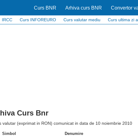
Curs BNR
Arhiva curs BNR
Convertor va
IRCC
Curs INFOREURO
Curs valutar mediu
Curs ultima zi a
hiva Curs Bnr
s valutar (exprimat in RON) comunicat in data de 10 noiembrie 2010
Simbol
Denumire