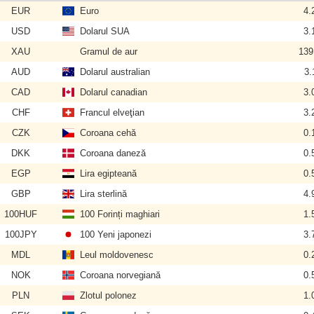
EUR
Euro
4.
USD
Dolarul SUA
3.
XAU
Gramul de aur
139
AUD
Dolarul australian
3.
CAD
Dolarul canadian
3.
CHF
Francul elveţian
3.
CZK
Coroana cehă
0.
DKK
Coroana daneză
0.
EGP
Lira egipteană
0.
GBP
Lira sterlină
4.
100HUF
100 Forinți maghiari
1.
100JPY
100 Yeni japonezi
3.
MDL
Leul moldovenesc
0.
NOK
Coroana norvegiană
0.
PLN
Zlotul polonez
1.