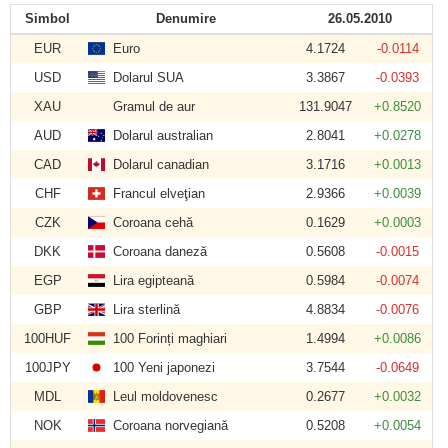
Simbol
Denumire
26.05.2010
EUR
Euro
4.1724
-0.0114
USD
Dolarul SUA
3.3867
-0.0393
XAU
Gramul de aur
131.9047
+0.8520
AUD
Dolarul australian
2.8041
+0.0278
CAD
Dolarul canadian
3.1716
+0.0013
CHF
Francul elveţian
2.9366
+0.0039
CZK
Coroana cehă
0.1629
+0.0003
DKK
Coroana daneză
0.5608
-0.0015
EGP
Lira egipteană
0.5984
-0.0074
GBP
Lira sterlină
4.8834
-0.0076
100HUF
100 Forinți maghiari
1.4994
+0.0086
100JPY
100 Yeni japonezi
3.7544
-0.0649
MDL
Leul moldovenesc
0.2677
+0.0032
NOK
Coroana norvegiană
0.5208
+0.0054