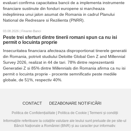
evaluari confirma capacitatea bancii de a implementa instrumente
financiare sustinute din fonduri europene si marcheaza
indeplinirea unui jalon asumat de Romania in cadrul Planului
National de Redresare si Rezilienta (PNRR).
03.08.2026 | Finante-Banci
Peste trei sferturi dintre tinerii romani spun ca nu isi
permit o locuinta proprie
Insecuritatea financiara afecteaza disproportionat tinerele generatii
din Romania, potrivit studiului Deloitte Global Gen Z and Millennial
Survey 2026, realizat in 44 de tari. 78% dintre reprezentantii
Generatiei Z si 85% dintre Millennials din Romania afirma ca nu isi
permit o locuinta proprie - procente semnificativ peste mediile
globale, de 51%, respectiv 40%.
CONTACT
DEZABONARE NOTIFICĂRI
Politica de Confidențialitate
|
Politica de Cookie
|
Termeni și condiții
Informațiile referitoare la cotațiile valutare ale leului sunt preluate de pe site-ul
Băncii Naționale a României (BNR)
și au caracter pur informativ.