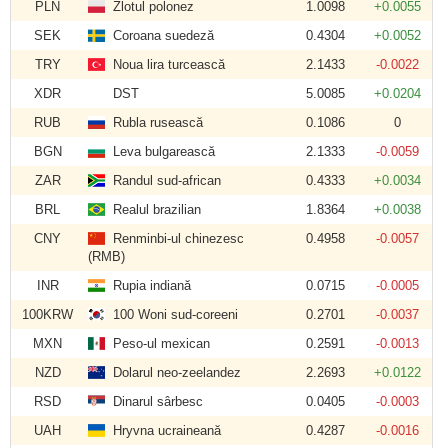
PLN
Zlotul polonez
1.0098
+0.0055
SEK
Coroana suedeză
0.4304
+0.0052
TRY
Noua lira turcească
2.1433
-0.0022
XDR
DST
5.0085
+0.0204
RUB
Rubla rusească
0.1086
0
BGN
Leva bulgarească
2.1333
-0.0059
ZAR
Randul sud-african
0.4333
+0.0034
BRL
Realul brazilian
1.8364
+0.0038
CNY
Renminbi-ul chinezesc
0.4958
-0.0057
(RMB)
INR
Rupia indiană
0.0715
-0.0005
100KRW
100 Woni sud-coreeni
0.2701
-0.0037
MXN
Peso-ul mexican
0.2591
-0.0013
NZD
Dolarul neo-zeelandez
2.2693
+0.0122
RSD
Dinarul sârbesc
0.0405
-0.0003
UAH
Hryvna ucraineană
0.4287
-0.0016