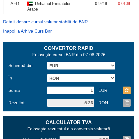
AED
Dirhamul Emiratelor
0.9219
-0.0109
Arabe
Detalii despre cursul valutar stabilit de BNR
Inapoi la Arhiva Curs Bnr
CONVERTOR RAPID
Foloseşte cursul BNR din 07.08.2026
Schimbă din
În
Suma
EUR
Rezultat
RON
CALCULATOR TVA
Foloseşte rezultatul din conversia valutară