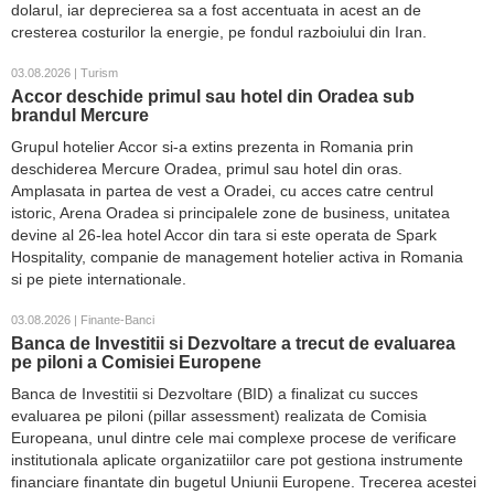
dolarul, iar deprecierea sa a fost accentuata in acest an de
cresterea costurilor la energie, pe fondul razboiului din Iran.
03.08.2026 | Turism
Accor deschide primul sau hotel din Oradea sub
brandul Mercure
Grupul hotelier Accor si-a extins prezenta in Romania prin
deschiderea Mercure Oradea, primul sau hotel din oras.
Amplasata in partea de vest a Oradei, cu acces catre centrul
istoric, Arena Oradea si principalele zone de business, unitatea
devine al 26-lea hotel Accor din tara si este operata de Spark
Hospitality, companie de management hotelier activa in Romania
si pe piete internationale.
03.08.2026 | Finante-Banci
Banca de Investitii si Dezvoltare a trecut de evaluarea
pe piloni a Comisiei Europene
Banca de Investitii si Dezvoltare (BID) a finalizat cu succes
evaluarea pe piloni (pillar assessment) realizata de Comisia
Europeana, unul dintre cele mai complexe procese de verificare
institutionala aplicate organizatiilor care pot gestiona instrumente
financiare finantate din bugetul Uniunii Europene. Trecerea acestei