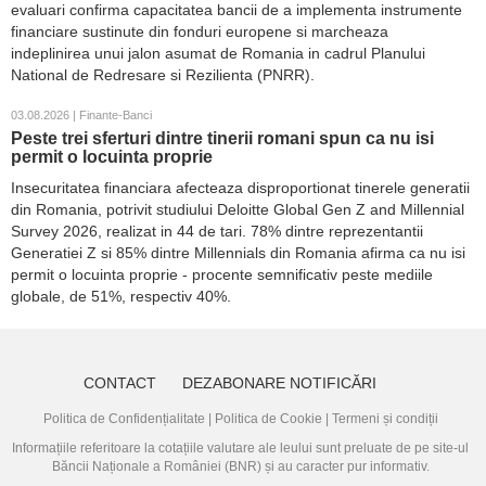
evaluari confirma capacitatea bancii de a implementa instrumente
financiare sustinute din fonduri europene si marcheaza
indeplinirea unui jalon asumat de Romania in cadrul Planului
National de Redresare si Rezilienta (PNRR).
03.08.2026 | Finante-Banci
Peste trei sferturi dintre tinerii romani spun ca nu isi
permit o locuinta proprie
Insecuritatea financiara afecteaza disproportionat tinerele generatii
din Romania, potrivit studiului Deloitte Global Gen Z and Millennial
Survey 2026, realizat in 44 de tari. 78% dintre reprezentantii
Generatiei Z si 85% dintre Millennials din Romania afirma ca nu isi
permit o locuinta proprie - procente semnificativ peste mediile
globale, de 51%, respectiv 40%.
CONTACT
DEZABONARE NOTIFICĂRI
Politica de Confidențialitate
|
Politica de Cookie
|
Termeni și condiții
Informațiile referitoare la cotațiile valutare ale leului sunt preluate de pe site-ul
Băncii Naționale a României (BNR)
și au caracter pur informativ.