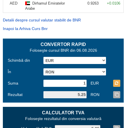
AED
Dirhamul Emiratelor
0.9263
+0.0106
Arabe
Detalii despre cursul valutar stabilit de BNR
Inapoi la Arhiva Curs Bnr
CONVERTOR RAPID
Foloseşte cursul BNR din 06.08.2026
Schimbă din
În
Suma
EUR
Rezultat
RON
CALCULATOR TVA
Foloseşte rezultatul din conversia valutară