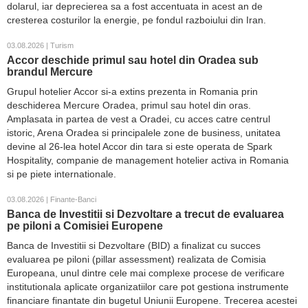
dolarul, iar deprecierea sa a fost accentuata in acest an de
cresterea costurilor la energie, pe fondul razboiului din Iran.
03.08.2026 | Turism
Accor deschide primul sau hotel din Oradea sub
brandul Mercure
Grupul hotelier Accor si-a extins prezenta in Romania prin
deschiderea Mercure Oradea, primul sau hotel din oras.
Amplasata in partea de vest a Oradei, cu acces catre centrul
istoric, Arena Oradea si principalele zone de business, unitatea
devine al 26-lea hotel Accor din tara si este operata de Spark
Hospitality, companie de management hotelier activa in Romania
si pe piete internationale.
03.08.2026 | Finante-Banci
Banca de Investitii si Dezvoltare a trecut de evaluarea
pe piloni a Comisiei Europene
Banca de Investitii si Dezvoltare (BID) a finalizat cu succes
evaluarea pe piloni (pillar assessment) realizata de Comisia
Europeana, unul dintre cele mai complexe procese de verificare
institutionala aplicate organizatiilor care pot gestiona instrumente
financiare finantate din bugetul Uniunii Europene. Trecerea acestei