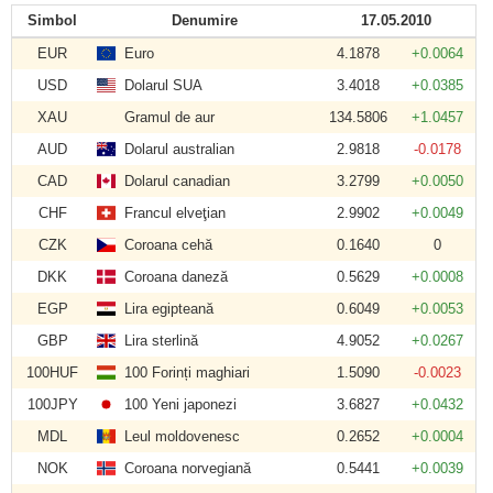
Simbol
Denumire
17.05.2010
EUR
Euro
4.1878
+0.0064
USD
Dolarul SUA
3.4018
+0.0385
XAU
Gramul de aur
134.5806
+1.0457
AUD
Dolarul australian
2.9818
-0.0178
CAD
Dolarul canadian
3.2799
+0.0050
CHF
Francul elveţian
2.9902
+0.0049
CZK
Coroana cehă
0.1640
0
DKK
Coroana daneză
0.5629
+0.0008
EGP
Lira egipteană
0.6049
+0.0053
GBP
Lira sterlină
4.9052
+0.0267
100HUF
100 Forinți maghiari
1.5090
-0.0023
100JPY
100 Yeni japonezi
3.6827
+0.0432
MDL
Leul moldovenesc
0.2652
+0.0004
NOK
Coroana norvegiană
0.5441
+0.0039