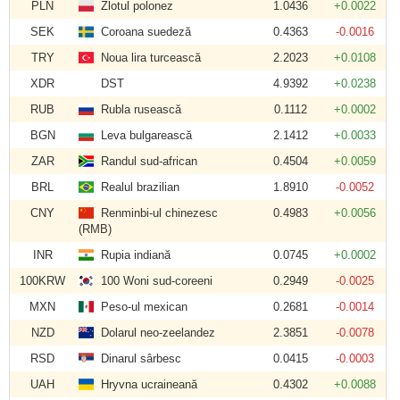
PLN
Zlotul polonez
1.0436
+0.0022
SEK
Coroana suedeză
0.4363
-0.0016
TRY
Noua lira turcească
2.2023
+0.0108
XDR
DST
4.9392
+0.0238
RUB
Rubla rusească
0.1112
+0.0002
BGN
Leva bulgarească
2.1412
+0.0033
ZAR
Randul sud-african
0.4504
+0.0059
BRL
Realul brazilian
1.8910
-0.0052
CNY
Renminbi-ul chinezesc
0.4983
+0.0056
(RMB)
INR
Rupia indiană
0.0745
+0.0002
100KRW
100 Woni sud-coreeni
0.2949
-0.0025
MXN
Peso-ul mexican
0.2681
-0.0014
NZD
Dolarul neo-zeelandez
2.3851
-0.0078
RSD
Dinarul sârbesc
0.0415
-0.0003
UAH
Hryvna ucraineană
0.4302
+0.0088