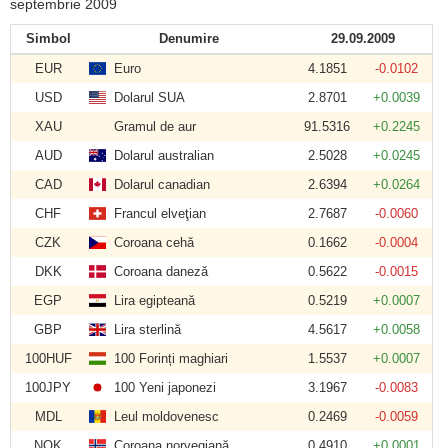
septembrie 2009
Simbol
Denumire
29.09.2009
EUR
Euro
4.1851
-0.0102
USD
Dolarul SUA
2.8701
+0.0039
XAU
Gramul de aur
91.5316
+0.2245
AUD
Dolarul australian
2.5028
+0.0245
CAD
Dolarul canadian
2.6394
+0.0264
CHF
Francul elveţian
2.7687
-0.0060
CZK
Coroana cehă
0.1662
-0.0004
DKK
Coroana daneză
0.5622
-0.0015
EGP
Lira egipteană
0.5219
+0.0007
GBP
Lira sterlină
4.5617
+0.0058
100HUF
100 Forinți maghiari
1.5537
+0.0007
100JPY
100 Yeni japonezi
3.1967
-0.0083
MDL
Leul moldovenesc
0.2469
-0.0059
NOK
Coroana norvegiană
0.4910
+0.0001