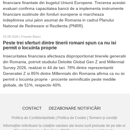
financiare finantate din bugetul Uniunii Europene. Trecerea acestei
evaluari confirma capacitatea bancii de a implementa instrumente
financiare sustinute din fonduri europene si marcheaza
indeplinirea unui jalon asumat de Romania in cadrul Planului
National de Redresare si Rezilienta (PNRR).
03.08.2026 | Finante-Banci
Peste trei sferturi dintre tinerii romani spun ca nu isi
permit o locuinta proprie
Insecuritatea financiara afecteaza disproportionat tinerele generatii
din Romania, potrivit studiului Deloitte Global Gen Z and Millennial
Survey 2026, realizat in 44 de tari. 78% dintre reprezentantii
Generatiei Z si 85% dintre Millennials din Romania afirma ca nu isi
permit o locuinta proprie - procente semnificativ peste mediile
globale, de 51%, respectiv 40%.
CONTACT
DEZABONARE NOTIFICĂRI
Politica de Confidențialitate
|
Politica de Cookie
|
Termeni și condiții
Informațiile referitoare la cotațiile valutare ale leului sunt preluate de pe site-ul