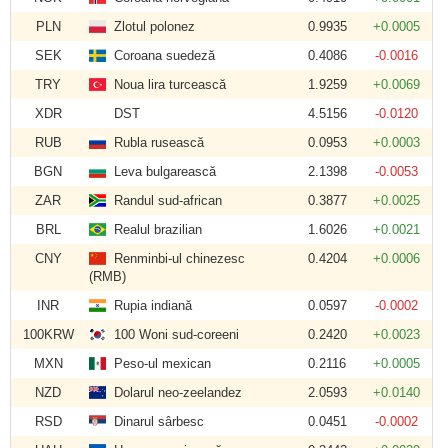
PLN
Zlotul polonez
0.9935
+0.0005
SEK
Coroana suedeză
0.4086
-0.0016
TRY
Noua lira turcească
1.9259
+0.0069
XDR
DST
4.5156
-0.0120
RUB
Rubla rusească
0.0953
+0.0003
BGN
Leva bulgarească
2.1398
-0.0053
ZAR
Randul sud-african
0.3877
+0.0025
BRL
Realul brazilian
1.6026
+0.0021
CNY
Renminbi-ul chinezesc
0.4204
+0.0006
(RMB)
INR
Rupia indiană
0.0597
-0.0002
100KRW
100 Woni sud-coreeni
0.2420
+0.0023
MXN
Peso-ul mexican
0.2116
+0.0005
NZD
Dolarul neo-zeelandez
2.0593
+0.0140
RSD
Dinarul sârbesc
0.0451
-0.0002