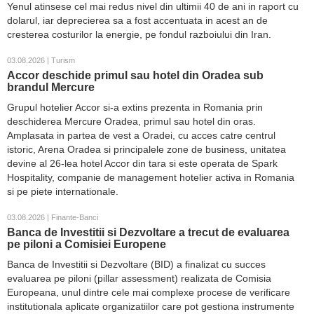
Yenul atinsese cel mai redus nivel din ultimii 40 de ani in raport cu
dolarul, iar deprecierea sa a fost accentuata in acest an de
cresterea costurilor la energie, pe fondul razboiului din Iran.
03.08.2026 | Turism
Accor deschide primul sau hotel din Oradea sub
brandul Mercure
Grupul hotelier Accor si-a extins prezenta in Romania prin
deschiderea Mercure Oradea, primul sau hotel din oras.
Amplasata in partea de vest a Oradei, cu acces catre centrul
istoric, Arena Oradea si principalele zone de business, unitatea
devine al 26-lea hotel Accor din tara si este operata de Spark
Hospitality, companie de management hotelier activa in Romania
si pe piete internationale.
03.08.2026 | Finante-Banci
Banca de Investitii si Dezvoltare a trecut de evaluarea
pe piloni a Comisiei Europene
Banca de Investitii si Dezvoltare (BID) a finalizat cu succes
evaluarea pe piloni (pillar assessment) realizata de Comisia
Europeana, unul dintre cele mai complexe procese de verificare
institutionala aplicate organizatiilor care pot gestiona instrumente