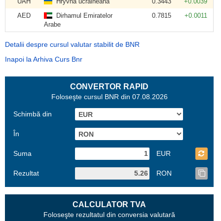
UAH
Hryvna ucraineană
0.3443
+0.0039
AED
Dirhamul Emiratelor
0.7815
+0.0011
Arabe
Detalii despre cursul valutar stabilit de BNR
Inapoi la Arhiva Curs Bnr
CONVERTOR RAPID
Foloseşte cursul BNR din 07.08.2026
Schimbă din
În
Suma
EUR
Rezultat
RON
CALCULATOR TVA
Foloseşte rezultatul din conversia valutară