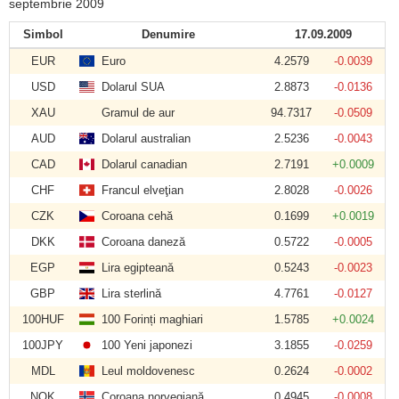
septembrie 2009
Simbol
Denumire
17.09.2009
EUR
Euro
4.2579
-0.0039
USD
Dolarul SUA
2.8873
-0.0136
XAU
Gramul de aur
94.7317
-0.0509
AUD
Dolarul australian
2.5236
-0.0043
CAD
Dolarul canadian
2.7191
+0.0009
CHF
Francul elveţian
2.8028
-0.0026
CZK
Coroana cehă
0.1699
+0.0019
DKK
Coroana daneză
0.5722
-0.0005
EGP
Lira egipteană
0.5243
-0.0023
GBP
Lira sterlină
4.7761
-0.0127
100HUF
100 Forinți maghiari
1.5785
+0.0024
100JPY
100 Yeni japonezi
3.1855
-0.0259
MDL
Leul moldovenesc
0.2624
-0.0002
NOK
Coroana norvegiană
0.4945
-0.0008