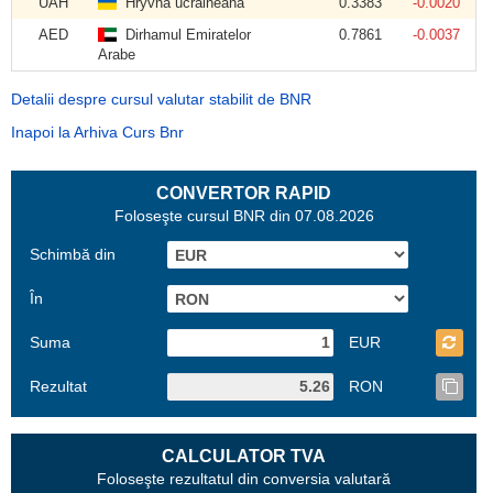
UAH
Hryvna ucraineană
0.3383
-0.0020
AED
Dirhamul Emiratelor
0.7861
-0.0037
Arabe
Detalii despre cursul valutar stabilit de BNR
Inapoi la Arhiva Curs Bnr
CONVERTOR RAPID
Foloseşte cursul BNR din 07.08.2026
Schimbă din
În
Suma
EUR
Rezultat
RON
CALCULATOR TVA
Foloseşte rezultatul din conversia valutară