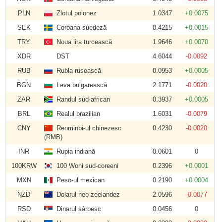
PLN
Zlotul polonez
1.0347
+0.0075
SEK
Coroana suedeză
0.4215
+0.0015
TRY
Noua lira turcească
1.9646
+0.0070
XDR
DST
4.6044
-0.0092
RUB
Rubla rusească
0.0953
+0.0005
BGN
Leva bulgarească
2.1771
-0.0020
ZAR
Randul sud-african
0.3937
+0.0005
BRL
Realul brazilian
1.6031
-0.0079
CNY
Renminbi-ul chinezesc
0.4230
-0.0020
(RMB)
INR
Rupia indiană
0.0601
0
100KRW
100 Woni sud-coreeni
0.2396
+0.0001
MXN
Peso-ul mexican
0.2190
+0.0004
NZD
Dolarul neo-zeelandez
2.0596
-0.0077
RSD
Dinarul sârbesc
0.0456
0