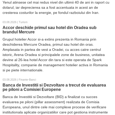
Yenul atinsese cel mai redus nivel din ultimii 40 de ani in raport cu
dolarul, iar deprecierea sa a fost accentuata in acest an de
cresterea costurilor la energie, pe fondul razboiului din Iran.
03.08.2026 | Turism
Accor deschide primul sau hotel din Oradea sub
brandul Mercure
Grupul hotelier Accor si-a extins prezenta in Romania prin
deschiderea Mercure Oradea, primul sau hotel din oras.
Amplasata in partea de vest a Oradei, cu acces catre centrul
istoric, Arena Oradea si principalele zone de business, unitatea
devine al 26-lea hotel Accor din tara si este operata de Spark
Hospitality, companie de management hotelier activa in Romania
si pe piete internationale.
03.08.2026 | Finante-Banci
Banca de Investitii si Dezvoltare a trecut de evaluarea
pe piloni a Comisiei Europene
Banca de Investitii si Dezvoltare (BID) a finalizat cu succes
evaluarea pe piloni (pillar assessment) realizata de Comisia
Europeana, unul dintre cele mai complexe procese de verificare
institutionala aplicate organizatiilor care pot gestiona instrumente