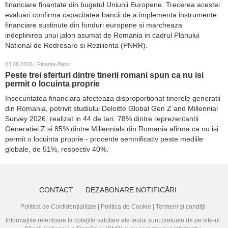
financiare finantate din bugetul Uniunii Europene. Trecerea acestei
evaluari confirma capacitatea bancii de a implementa instrumente
financiare sustinute din fonduri europene si marcheaza
indeplinirea unui jalon asumat de Romania in cadrul Planului
National de Redresare si Rezilienta (PNRR).
03.08.2026 | Finante-Banci
Peste trei sferturi dintre tinerii romani spun ca nu isi
permit o locuinta proprie
Insecuritatea financiara afecteaza disproportionat tinerele generatii
din Romania, potrivit studiului Deloitte Global Gen Z and Millennial
Survey 2026, realizat in 44 de tari. 78% dintre reprezentantii
Generatiei Z si 85% dintre Millennials din Romania afirma ca nu isi
permit o locuinta proprie - procente semnificativ peste mediile
globale, de 51%, respectiv 40%.
CONTACT
DEZABONARE NOTIFICĂRI
Politica de Confidențialitate
|
Politica de Cookie
|
Termeni și condiții
Informațiile referitoare la cotațiile valutare ale leului sunt preluate de pe site-ul