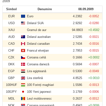
2009
Simbol
Denumire
08.09.2009
EUR
Euro
4.2382
-0.0052
USD
Dolarul SUA
2.9292
-0.0280
XAU
Gramul de aur
94.8803
+0.4582
AUD
Dolarul australian
2.5285
-0.0021
CAD
Dolarul canadian
2.7434
-0.0016
CHF
Francul elveţian
2.7953
-0.0015
CZK
Coroana cehă
0.1666
+0.0002
DKK
Coroana daneză
0.5694
-0.0007
EGP
Lira egipteană
0.5300
-0.0049
GBP
Lira sterlină
4.8525
+0.0010
100HUF
100 Forinți maghiari
1.5586
-0.0013
100JPY
100 Yeni japonezi
3.1769
-0.0006
MDL
Leul moldovenesc
0.2637
-0.0012
NOK
Coroana norvegiană
0.4943
+0.0006