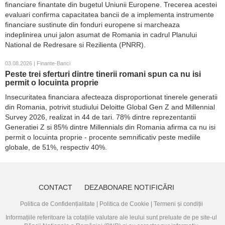
financiare finantate din bugetul Uniunii Europene. Trecerea acestei
evaluari confirma capacitatea bancii de a implementa instrumente
financiare sustinute din fonduri europene si marcheaza
indeplinirea unui jalon asumat de Romania in cadrul Planului
National de Redresare si Rezilienta (PNRR).
03.08.2026 | Finante-Banci
Peste trei sferturi dintre tinerii romani spun ca nu isi
permit o locuinta proprie
Insecuritatea financiara afecteaza disproportionat tinerele generatii
din Romania, potrivit studiului Deloitte Global Gen Z and Millennial
Survey 2026, realizat in 44 de tari. 78% dintre reprezentantii
Generatiei Z si 85% dintre Millennials din Romania afirma ca nu isi
permit o locuinta proprie - procente semnificativ peste mediile
globale, de 51%, respectiv 40%.
CONTACT
DEZABONARE NOTIFICĂRI
Politica de Confidențialitate
|
Politica de Cookie
|
Termeni și condiții
Informațiile referitoare la cotațiile valutare ale leului sunt preluate de pe site-ul