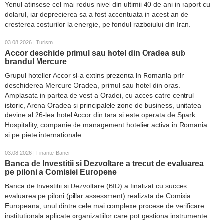
Yenul atinsese cel mai redus nivel din ultimii 40 de ani in raport cu
dolarul, iar deprecierea sa a fost accentuata in acest an de
cresterea costurilor la energie, pe fondul razboiului din Iran.
03.08.2026 | Turism
Accor deschide primul sau hotel din Oradea sub
brandul Mercure
Grupul hotelier Accor si-a extins prezenta in Romania prin
deschiderea Mercure Oradea, primul sau hotel din oras.
Amplasata in partea de vest a Oradei, cu acces catre centrul
istoric, Arena Oradea si principalele zone de business, unitatea
devine al 26-lea hotel Accor din tara si este operata de Spark
Hospitality, companie de management hotelier activa in Romania
si pe piete internationale.
03.08.2026 | Finante-Banci
Banca de Investitii si Dezvoltare a trecut de evaluarea
pe piloni a Comisiei Europene
Banca de Investitii si Dezvoltare (BID) a finalizat cu succes
evaluarea pe piloni (pillar assessment) realizata de Comisia
Europeana, unul dintre cele mai complexe procese de verificare
institutionala aplicate organizatiilor care pot gestiona instrumente