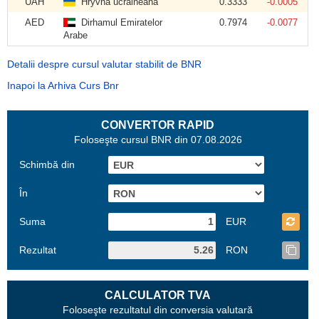
UAH
Hryvna ucraineană
0.3333
-0.0005
AED
Dirhamul Emiratelor
0.7974
-0.0077
Arabe
Detalii despre cursul valutar stabilit de BNR
Inapoi la Arhiva Curs Bnr
CONVERTOR RAPID
Foloseşte cursul BNR din 07.08.2026
Schimbă din
În
Suma
EUR
Rezultat
RON
CALCULATOR TVA
Foloseşte rezultatul din conversia valutară