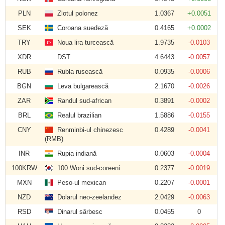
PLN
Zlotul polonez
1.0367
+0.0051
SEK
Coroana suedeză
0.4165
+0.0002
TRY
Noua lira turcească
1.9735
-0.0103
XDR
DST
4.6443
-0.0057
RUB
Rubla rusească
0.0935
-0.0006
BGN
Leva bulgarească
2.1670
-0.0026
ZAR
Randul sud-african
0.3891
-0.0002
BRL
Realul brazilian
1.5886
-0.0155
CNY
Renminbi-ul chinezesc
0.4289
-0.0041
(RMB)
INR
Rupia indiană
0.0603
-0.0004
100KRW
100 Woni sud-coreeni
0.2377
-0.0019
MXN
Peso-ul mexican
0.2207
-0.0001
NZD
Dolarul neo-zeelandez
2.0429
-0.0063
RSD
Dinarul sârbesc
0.0455
0