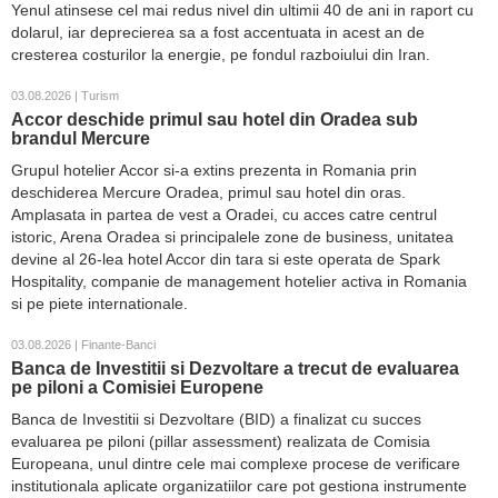
Yenul atinsese cel mai redus nivel din ultimii 40 de ani in raport cu
dolarul, iar deprecierea sa a fost accentuata in acest an de
cresterea costurilor la energie, pe fondul razboiului din Iran.
03.08.2026 | Turism
Accor deschide primul sau hotel din Oradea sub
brandul Mercure
Grupul hotelier Accor si-a extins prezenta in Romania prin
deschiderea Mercure Oradea, primul sau hotel din oras.
Amplasata in partea de vest a Oradei, cu acces catre centrul
istoric, Arena Oradea si principalele zone de business, unitatea
devine al 26-lea hotel Accor din tara si este operata de Spark
Hospitality, companie de management hotelier activa in Romania
si pe piete internationale.
03.08.2026 | Finante-Banci
Banca de Investitii si Dezvoltare a trecut de evaluarea
pe piloni a Comisiei Europene
Banca de Investitii si Dezvoltare (BID) a finalizat cu succes
evaluarea pe piloni (pillar assessment) realizata de Comisia
Europeana, unul dintre cele mai complexe procese de verificare
institutionala aplicate organizatiilor care pot gestiona instrumente