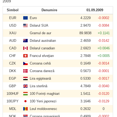
2009
Simbol
Denumire
01.09.2009
EUR
Euro
4.2229
-0.0002
USD
Dolarul SUA
2.9470
-0.0084
XAU
Gramul de aur
89.9838
+0.1141
AUD
Dolarul australian
2.4659
-0.0142
CAD
Dolarul canadian
2.6923
+0.0046
CHF
Francul elveţian
2.7848
+0.0005
CZK
Coroana cehă
0.1649
-0.0014
DKK
Coroana daneză
0.5673
-0.0001
EGP
Lira egipteană
0.5330
-0.0017
GBP
Lira sterlină
4.7849
-0.0040
100HUF
100 Forinți maghiari
1.5411
-0.0120
100JPY
100 Yeni japonezi
3.1646
-0.0129
MDL
Leul moldovenesc
0.2632
0
NOK
Coroana norvegiană
0.4909
-0.0002