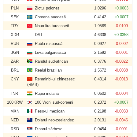
PLN
Zlotul polonez
1.0296
+0.0003
SEK
Coroana suedeză
0.4142
+0.0007
TRY
Noua lira turcească
1.9569
-0.0109
XDR
DST
4.6338
+0.0358
RUB
Rubla rusească
0.0927
-0.0002
BGN
Leva bulgarească
2.1592
-0.0001
ZAR
Randul sud-african
0.3776
-0.0022
BRL
Realul brazilian
1.5672
-0.0038
CNY
Renminbi-ul chinezesc
0.4314
-0.0013
(RMB)
INR
Rupia indiană
0.0602
-0.0004
100KRW
100 Woni sud-coreeni
0.2372
+0.0007
MXN
Peso-ul mexican
0.2198
-0.0033
NZD
Dolarul neo-zeelandez
2.0131
-0.0046
RSD
Dinarul sârbesc
0.0454
-0.0001