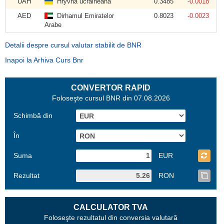
UAH
Hryvna ucraineană
0.3485
-0.0018
AED
Dirhamul Emiratelor
0.8023
-0.0023
Arabe
Detalii despre cursul valutar stabilit de BNR
Inapoi la Arhiva Curs Bnr
CONVERTOR RAPID
Foloseşte cursul BNR din 07.08.2026
Schimbă din
În
Suma
EUR
Rezultat
RON
CALCULATOR TVA
Foloseşte rezultatul din conversia valutară