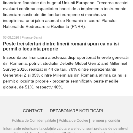
financiare finantate din bugetul Uniunii Europene. Trecerea acestei
evaluari confirma capacitatea bancii de a implementa instrumente
financiare sustinute din fonduri europene si marcheaza
indeplinirea unui jalon asumat de Romania in cadrul Planului
National de Redresare si Rezilienta (PNRR).
03.08.2026 | Finante-Banci
Peste trei sferturi dintre tinerii romani spun ca nu isi
permit o locuinta proprie
Insecuritatea financiara afecteaza disproportionat tinerele generatii
din Romania, potrivit studiului Deloitte Global Gen Z and Millennial
Survey 2026, realizat in 44 de tari. 78% dintre reprezentantii
Generatiei Z si 85% dintre Millennials din Romania afirma ca nu isi
permit o locuinta proprie - procente semnificativ peste mediile
globale, de 51%, respectiv 40%.
CONTACT
DEZABONARE NOTIFICĂRI
Politica de Confidențialitate
|
Politica de Cookie
|
Termeni și condiții
Informațiile referitoare la cotațiile valutare ale leului sunt preluate de pe site-ul