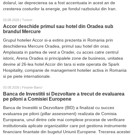
dolarul, iar deprecierea sa a fost accentuata in acest an de
cresterea costurilor la energie, pe fondul razboiului din Iran.
03.08.2026 | Turism
Accor deschide primul sau hotel din Oradea sub
brandul Mercure
Grupul hotelier Accor si-a extins prezenta in Romania prin
deschiderea Mercure Oradea, primul sau hotel din oras.
Amplasata in partea de vest a Oradei, cu acces catre centrul
istoric, Arena Oradea si principalele zone de business, unitatea
devine al 26-lea hotel Accor din tara si este operata de Spark
Hospitality, companie de management hotelier activa in Romania
si pe piete internationale.
03.08.2026 | Finante-Banci
Banca de Investitii si Dezvoltare a trecut de evaluarea
pe piloni a Comisiei Europene
Banca de Investitii si Dezvoltare (BID) a finalizat cu succes
evaluarea pe piloni (pillar assessment) realizata de Comisia
Europeana, unul dintre cele mai complexe procese de verificare
institutionala aplicate organizatiilor care pot gestiona instrumente
financiare finantate din bugetul Uniunii Europene. Trecerea acestei