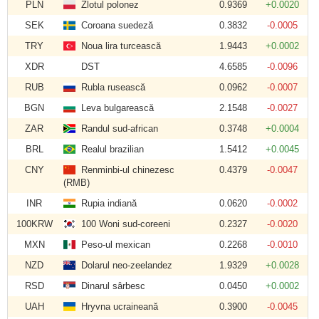
PLN
Zlotul polonez
0.9369
+0.0020
SEK
Coroana suedeză
0.3832
-0.0005
TRY
Noua lira turcească
1.9443
+0.0002
XDR
DST
4.6585
-0.0096
RUB
Rubla rusească
0.0962
-0.0007
BGN
Leva bulgarească
2.1548
-0.0027
ZAR
Randul sud-african
0.3748
+0.0004
BRL
Realul brazilian
1.5412
+0.0045
CNY
Renminbi-ul chinezesc
0.4379
-0.0047
(RMB)
INR
Rupia indiană
0.0620
-0.0002
100KRW
100 Woni sud-coreeni
0.2327
-0.0020
MXN
Peso-ul mexican
0.2268
-0.0010
NZD
Dolarul neo-zeelandez
1.9329
+0.0028
RSD
Dinarul sârbesc
0.0450
+0.0002
UAH
Hryvna ucraineană
0.3900
-0.0045