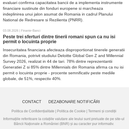
evaluari confirma capacitatea bancii de a implementa instrumente
financiare sustinute din fonduri europene si marcheaza
indeplinirea unui jalon asumat de Romania in cadrul Planului
National de Redresare si Rezilienta (PNRR).
03.08.2026 | Finante-Banci
Peste trei sferturi dintre tinerii romani spun ca nu isi
permit o locuinta proprie
Insecuritatea financiara afecteaza disproportionat tinerele generatii
din Romania, potrivit studiului Deloitte Global Gen Z and Millennial
Survey 2026, realizat in 44 de tari. 78% dintre reprezentantii
Generatiei Z si 85% dintre Millennials din Romania afirma ca nu isi
permit o locuinta proprie - procente semnificativ peste mediile
globale, de 51%, respectiv 40%.
CONTACT
DEZABONARE NOTIFICĂRI
Politica de Confidențialitate
|
Politica de Cookie
|
Termeni și condiții
Informațiile referitoare la cotațiile valutare ale leului sunt preluate de pe site-ul
Băncii Naționale a României (BNR)
și au caracter pur informativ.