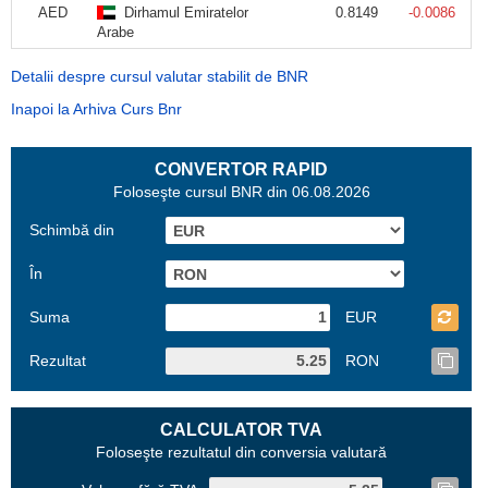
AED
Dirhamul Emiratelor
0.8149
-0.0086
Arabe
Detalii despre cursul valutar stabilit de BNR
Inapoi la Arhiva Curs Bnr
CONVERTOR RAPID
Foloseşte cursul BNR din 06.08.2026
Schimbă din
În
Suma
EUR
Rezultat
RON
CALCULATOR TVA
Foloseşte rezultatul din conversia valutară