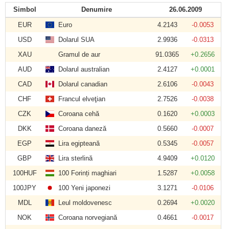
Simbol
Denumire
26.06.2009
EUR
Euro
4.2143
-0.0053
USD
Dolarul SUA
2.9936
-0.0313
XAU
Gramul de aur
91.0365
+0.2656
AUD
Dolarul australian
2.4127
+0.0001
CAD
Dolarul canadian
2.6106
-0.0043
CHF
Francul elveţian
2.7526
-0.0038
CZK
Coroana cehă
0.1620
+0.0003
DKK
Coroana daneză
0.5660
-0.0007
EGP
Lira egipteană
0.5345
-0.0057
GBP
Lira sterlină
4.9409
+0.0120
100HUF
100 Forinți maghiari
1.5287
+0.0058
100JPY
100 Yeni japonezi
3.1271
-0.0106
MDL
Leul moldovenesc
0.2694
+0.0020
NOK
Coroana norvegiană
0.4661
-0.0017