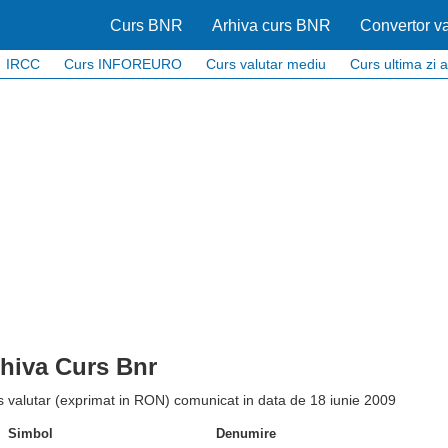
Curs BNR
Arhiva curs BNR
Convertor va
IRCC
Curs INFOREURO
Curs valutar mediu
Curs ultima zi a
hiva Curs Bnr
 valutar (exprimat in RON) comunicat in data de 18 iunie 2009
Simbol
Denumire