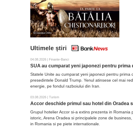
Ultimele știri
04.08.2026 | Finante-Banci
SUA au cumparat yeni japonezi pentru prima d
Statele Unite au cumparat yeni japonezi pentru prima d
presedintele Donald Trump. Yenul atinsese cel mai redus 
energie, pe fondul razboiului din Iran.
03.08.2026 | Turism
Accor deschide primul sau hotel din Oradea 
Grupul hotelier Accor si-a extins prezenta in Romania 
istoric, Arena Oradea si principalele zone de business,
in Romania si pe piete internationale.