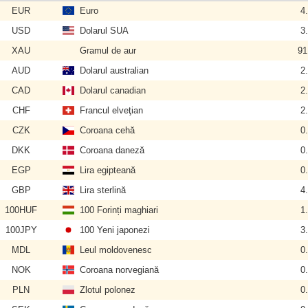
EUR
Euro
4
USD
Dolarul SUA
3
XAU
Gramul de aur
91
AUD
Dolarul australian
2
CAD
Dolarul canadian
2
CHF
Francul elveţian
2
CZK
Coroana cehă
0
DKK
Coroana daneză
0
EGP
Lira egipteană
0
GBP
Lira sterlină
4
100HUF
100 Forinți maghiari
1
100JPY
100 Yeni japonezi
3
MDL
Leul moldovenesc
0
NOK
Coroana norvegiană
0
PLN
Zlotul polonez
0