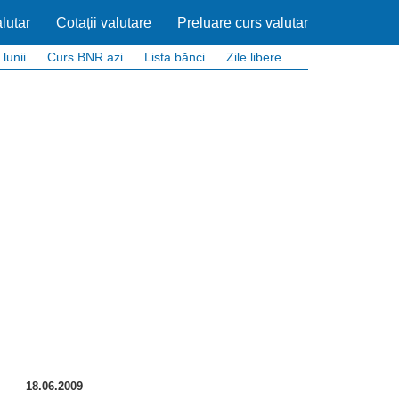
lutar
Cotații valutare
Preluare curs valutar
 lunii
Curs BNR azi
Lista bănci
Zile libere
18.06.2009