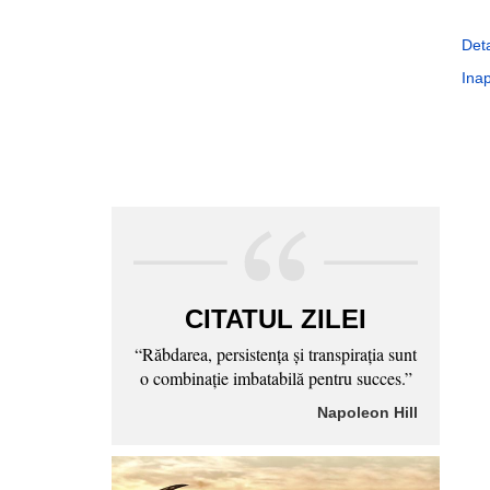
Deta
Inap
CITATUL ZILEI
“Răbdarea, persistenţa şi transpiraţia sunt
o combinaţie imbatabilă pentru succes.”
Napoleon Hill