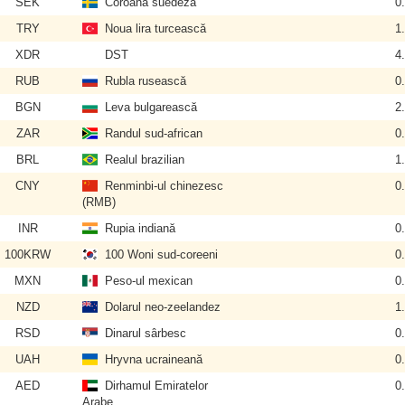
SEK
Coroana suedeză
0
TRY
Noua lira turcească
1
XDR
DST
4
RUB
Rubla rusească
0
BGN
Leva bulgarească
2
ZAR
Randul sud-african
0
BRL
Realul brazilian
1
CNY
Renminbi-ul chinezesc
0
(RMB)
INR
Rupia indiană
0
100KRW
100 Woni sud-coreeni
0
MXN
Peso-ul mexican
0
NZD
Dolarul neo-zeelandez
1
RSD
Dinarul sârbesc
0
UAH
Hryvna ucraineană
0
AED
Dirhamul Emiratelor
0
Arabe