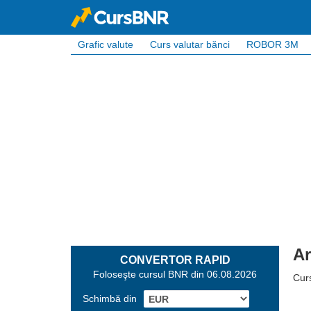
Grafic valute
Curs valutar bănci
ROBOR 3M
Ar
CONVERTOR RAPID
Foloseşte cursul BNR din 06.08.2026
Curs
Schimbă din