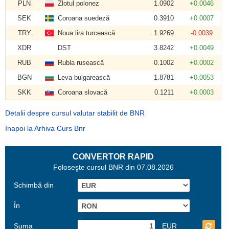
PLN
Zlotul polonez
1.0902
+0.0046
SEK
Coroana suedeză
0.3910
+0.0007
TRY
Noua lira turcească
1.9269
-0.0039
XDR
DST
3.8242
+0.0049
RUB
Rubla rusească
0.1002
+0.0002
BGN
Leva bulgarească
1.8781
+0.0053
SKK
Coroana slovacă
0.1211
+0.0003
Detalii despre cursul valutar stabilit de BNR
Inapoi la Arhiva Curs Bnr
CONVERTOR RAPID
Foloseşte cursul BNR din 07.08.2026
Schimbă din
În
Suma
EUR