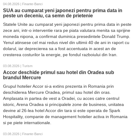
04.08.2026 | Finante-Banci
SUA au cumparat yeni japonezi pentru prima data in
peste un deceniu, ca semn de prietenie
Statele Unite au cumparat yeni japonezi pentru prima data in peste
zece ani, intr-o interventie rara pe piata valutara menita sa sprijine
moneda nipona, a confirmat duminica presedintele Donald Trump.
Yenul atinsese cel mai redus nivel din ultimii 40 de ani in raport cu
dolarul, iar deprecierea sa a fost accentuata in acest an de
cresterea costurilor la energie, pe fondul razboiului din Iran.
03.08.2026 | Turism
Accor deschide primul sau hotel din Oradea sub
brandul Mercure
Grupul hotelier Accor si-a extins prezenta in Romania prin
deschiderea Mercure Oradea, primul sau hotel din oras.
Amplasata in partea de vest a Oradei, cu acces catre centrul
istoric, Arena Oradea si principalele zone de business, unitatea
devine al 26-lea hotel Accor din tara si este operata de Spark
Hospitality, companie de management hotelier activa in Romania
si pe piete internationale.
03.08.2026 | Finante-Banci