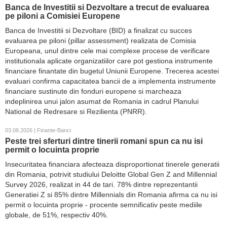
Banca de Investitii si Dezvoltare a trecut de evaluarea
pe piloni a Comisiei Europene
Banca de Investitii si Dezvoltare (BID) a finalizat cu succes
evaluarea pe piloni (pillar assessment) realizata de Comisia
Europeana, unul dintre cele mai complexe procese de verificare
institutionala aplicate organizatiilor care pot gestiona instrumente
financiare finantate din bugetul Uniunii Europene. Trecerea acestei
evaluari confirma capacitatea bancii de a implementa instrumente
financiare sustinute din fonduri europene si marcheaza
indeplinirea unui jalon asumat de Romania in cadrul Planului
National de Redresare si Rezilienta (PNRR).
03.08.2026 | Finante-Banci
Peste trei sferturi dintre tinerii romani spun ca nu isi
permit o locuinta proprie
Insecuritatea financiara afecteaza disproportionat tinerele generatii
din Romania, potrivit studiului Deloitte Global Gen Z and Millennial
Survey 2026, realizat in 44 de tari. 78% dintre reprezentantii
Generatiei Z si 85% dintre Millennials din Romania afirma ca nu isi
permit o locuinta proprie - procente semnificativ peste mediile
globale, de 51%, respectiv 40%.