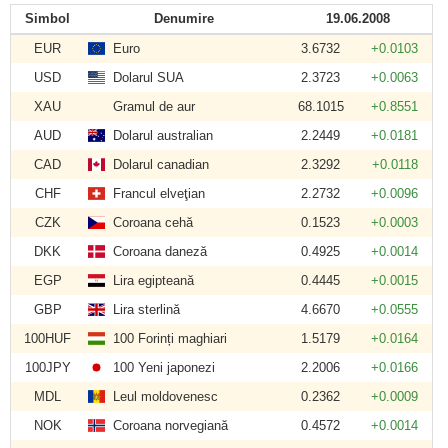
Simbol
Denumire
19.06.2008
EUR
Euro
3.6732
+0.0103
USD
Dolarul SUA
2.3723
+0.0063
XAU
Gramul de aur
68.1015
+0.8551
AUD
Dolarul australian
2.2449
+0.0181
CAD
Dolarul canadian
2.3292
+0.0118
CHF
Francul elveţian
2.2732
+0.0096
CZK
Coroana cehă
0.1523
+0.0003
DKK
Coroana daneză
0.4925
+0.0014
EGP
Lira egipteană
0.4445
+0.0015
GBP
Lira sterlină
4.6670
+0.0555
100HUF
100 Forinți maghiari
1.5179
+0.0164
100JPY
100 Yeni japonezi
2.2006
+0.0166
MDL
Leul moldovenesc
0.2362
+0.0009
NOK
Coroana norvegiană
0.4572
+0.0014