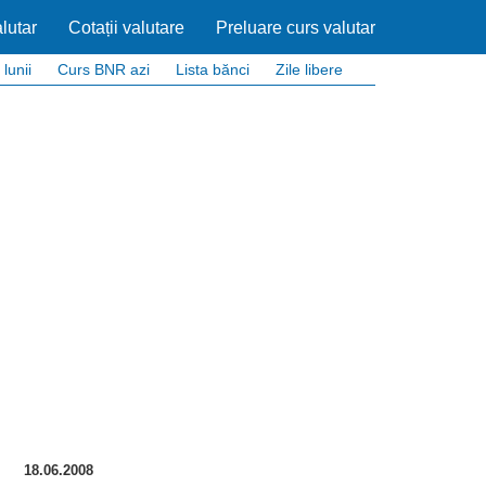
lutar
Cotații valutare
Preluare curs valutar
 lunii
Curs BNR azi
Lista bănci
Zile libere
18.06.2008