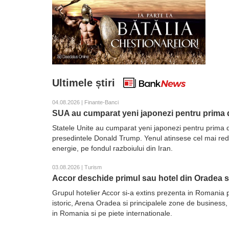
Ultimele știri
04.08.2026 | Finante-Banci
SUA au cumparat yeni japonezi pentru prima d
Statele Unite au cumparat yeni japonezi pentru prima d
presedintele Donald Trump. Yenul atinsese cel mai redus 
energie, pe fondul razboiului din Iran.
03.08.2026 | Turism
Accor deschide primul sau hotel din Oradea 
Grupul hotelier Accor si-a extins prezenta in Romania 
istoric, Arena Oradea si principalele zone de business,
in Romania si pe piete internationale.