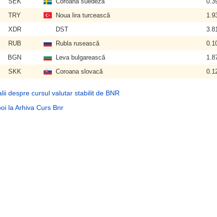
SEK
Coroana suedeză
0.3
TRY
Noua lira turcească
1.9
XDR
DST
3.8
RUB
Rubla rusească
0.1
BGN
Leva bulgarească
1.8
SKK
Coroana slovacă
0.1
lii despre cursul valutar stabilit de BNR
oi la Arhiva Curs Bnr