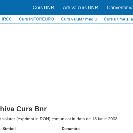
Curs BNR
Arhiva curs BNR
Convertor va
IRCC
Curs INFOREURO
Curs valutar mediu
Curs ultima zi a
hiva Curs Bnr
 valutar (exprimat in RON) comunicat in data de 18 iunie 2008
Simbol
Denumire