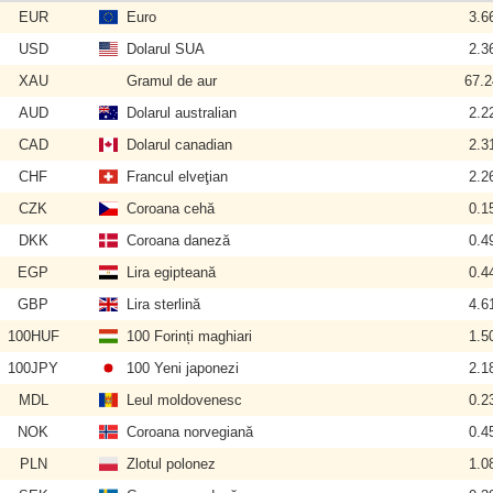
EUR
Euro
3.6
USD
Dolarul SUA
2.3
XAU
Gramul de aur
67.
AUD
Dolarul australian
2.2
CAD
Dolarul canadian
2.3
CHF
Francul elveţian
2.2
CZK
Coroana cehă
0.1
DKK
Coroana daneză
0.4
EGP
Lira egipteană
0.4
GBP
Lira sterlină
4.6
100HUF
100 Forinți maghiari
1.5
100JPY
100 Yeni japonezi
2.1
MDL
Leul moldovenesc
0.2
NOK
Coroana norvegiană
0.4
PLN
Zlotul polonez
1.0