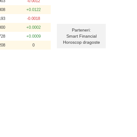
903
-0.0012
308
+0.0122
193
-0.0018
000
+0.0002
Parteneri:
Smart Financial
728
+0.0009
Horoscop dragoste
208
0