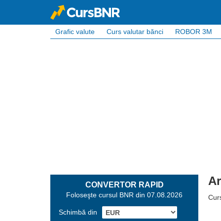
Grafic valute
Curs valutar bănci
ROBOR 3M
Ar
CONVERTOR RAPID
Foloseşte cursul BNR din 07.08.2026
Curs
Schimbă din