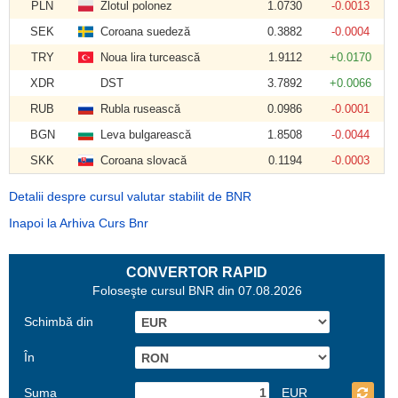
PLN
Zlotul polonez
1.0730
-0.0013
SEK
Coroana suedeză
0.3882
-0.0004
TRY
Noua lira turcească
1.9112
+0.0170
XDR
DST
3.7892
+0.0066
RUB
Rubla rusească
0.0986
-0.0001
BGN
Leva bulgarească
1.8508
-0.0044
SKK
Coroana slovacă
0.1194
-0.0003
Detalii despre cursul valutar stabilit de BNR
Inapoi la Arhiva Curs Bnr
CONVERTOR RAPID
Foloseşte cursul BNR din 07.08.2026
Schimbă din
În
Suma
EUR