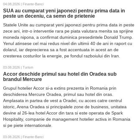
04.08.2026 | Finante-Banci
SUA au cumparat yeni japonezi pentru prima data in
peste un deceniu, ca semn de prietenie
Statele Unite au cumparat yeni japonezi pentru prima data in peste
zece ani, intr-o interventie rara pe piata valutara menita sa sprijine
moneda nipona, a confirmat duminica presedintele Donald Trump.
Yenul atinsese cel mai redus nivel din ultimii 40 de ani in raport cu
dolarul, iar deprecierea sa a fost accentuata in acest an de
cresterea costurilor la energie, pe fondul razboiului din Iran.
03.08.2026 | Turism
Accor deschide primul sau hotel din Oradea sub
brandul Mercure
Grupul hotelier Accor si-a extins prezenta in Romania prin
deschiderea Mercure Oradea, primul sau hotel din oras.
Amplasata in partea de vest a Oradei, cu acces catre centrul
istoric, Arena Oradea si principalele zone de business, unitatea
devine al 26-lea hotel Accor din tara si este operata de Spark
Hospitality, companie de management hotelier activa in Romania
si pe piete internationale.
03.08.2026 | Finante-Banci