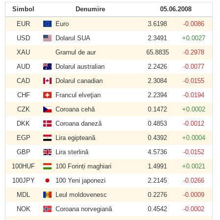
Simbol
Denumire
05.06.2008
EUR
Euro
3.6198
-0.0086
USD
Dolarul SUA
2.3491
+0.0027
XAU
Gramul de aur
65.8835
-0.2978
AUD
Dolarul australian
2.2426
-0.0077
CAD
Dolarul canadian
2.3084
-0.0155
CHF
Francul elveţian
2.2394
-0.0194
CZK
Coroana cehă
0.1472
+0.0002
DKK
Coroana daneză
0.4853
-0.0012
EGP
Lira egipteană
0.4392
+0.0004
GBP
Lira sterlină
4.5736
-0.0152
100HUF
100 Forinți maghiari
1.4991
+0.0021
100JPY
100 Yeni japonezi
2.2145
-0.0266
MDL
Leul moldovenesc
0.2276
-0.0009
NOK
Coroana norvegiană
0.4542
-0.0002