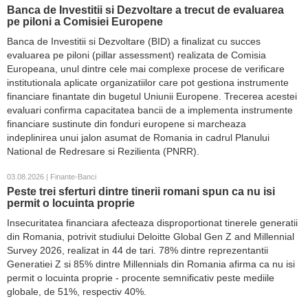
Banca de Investitii si Dezvoltare a trecut de evaluarea
pe piloni a Comisiei Europene
Banca de Investitii si Dezvoltare (BID) a finalizat cu succes
evaluarea pe piloni (pillar assessment) realizata de Comisia
Europeana, unul dintre cele mai complexe procese de verificare
institutionala aplicate organizatiilor care pot gestiona instrumente
financiare finantate din bugetul Uniunii Europene. Trecerea acestei
evaluari confirma capacitatea bancii de a implementa instrumente
financiare sustinute din fonduri europene si marcheaza
indeplinirea unui jalon asumat de Romania in cadrul Planului
National de Redresare si Rezilienta (PNRR).
03.08.2026 | Finante-Banci
Peste trei sferturi dintre tinerii romani spun ca nu isi
permit o locuinta proprie
Insecuritatea financiara afecteaza disproportionat tinerele generatii
din Romania, potrivit studiului Deloitte Global Gen Z and Millennial
Survey 2026, realizat in 44 de tari. 78% dintre reprezentantii
Generatiei Z si 85% dintre Millennials din Romania afirma ca nu isi
permit o locuinta proprie - procente semnificativ peste mediile
globale, de 51%, respectiv 40%.