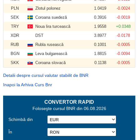
PLN
Zlotul polonez
1.0419
-0.0024
SEK
Coroana suedeză
0.3916
-0.0019
TRY
Noua lira turcească
1.9558
+0.0348
XDR
DST
3.8977
-0.0178
RUB
Rubla rusească
0.1001
-0.0005
BGN
Leva bulgarească
1.8815
-0.0094
SKK
Coroana slovacă
0.1138
-0.0005
Detalii despre cursul valutar stabilit de BNR
Inapoi la Arhiva Curs Bnr
CONVERTOR RAPID
Foloseşte cursul BNR din 06.08.2026
Schimbă din
În