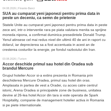
04.08.2026 | Finante-Banci
SUA au cumparat yeni japonezi pentru prima data in
peste un deceniu, ca semn de prietenie
Statele Unite au cumparat yeni japonezi pentru prima data in peste
zece ani, intr-o interventie rara pe piata valutara menita sa sprijine
moneda nipona, a confirmat duminica presedintele Donald Trump.
Yenul atinsese cel mai redus nivel din ultimii 40 de ani in raport cu
dolarul, iar deprecierea sa a fost accentuata in acest an de
cresterea costurilor la energie, pe fondul razboiului din Iran.
03.08.2026 | Turism
Accor deschide primul sau hotel din Oradea sub
brandul Mercure
Grupul hotelier Accor si-a extins prezenta in Romania prin
deschiderea Mercure Oradea, primul sau hotel din oras.
Amplasata in partea de vest a Oradei, cu acces catre centrul
istoric, Arena Oradea si principalele zone de business, unitatea
devine al 26-lea hotel Accor din tara si este operata de Spark
Hospitality, companie de management hotelier activa in Romania
si pe piete internationale.