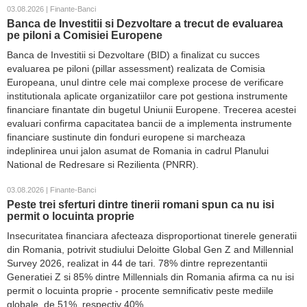
03.08.2026 | Finante-Banci
Banca de Investitii si Dezvoltare a trecut de evaluarea
pe piloni a Comisiei Europene
Banca de Investitii si Dezvoltare (BID) a finalizat cu succes
evaluarea pe piloni (pillar assessment) realizata de Comisia
Europeana, unul dintre cele mai complexe procese de verificare
institutionala aplicate organizatiilor care pot gestiona instrumente
financiare finantate din bugetul Uniunii Europene. Trecerea acestei
evaluari confirma capacitatea bancii de a implementa instrumente
financiare sustinute din fonduri europene si marcheaza
indeplinirea unui jalon asumat de Romania in cadrul Planului
National de Redresare si Rezilienta (PNRR).
03.08.2026 | Finante-Banci
Peste trei sferturi dintre tinerii romani spun ca nu isi
permit o locuinta proprie
Insecuritatea financiara afecteaza disproportionat tinerele generatii
din Romania, potrivit studiului Deloitte Global Gen Z and Millennial
Survey 2026, realizat in 44 de tari. 78% dintre reprezentantii
Generatiei Z si 85% dintre Millennials din Romania afirma ca nu isi
permit o locuinta proprie - procente semnificativ peste mediile
globale, de 51%, respectiv 40%.