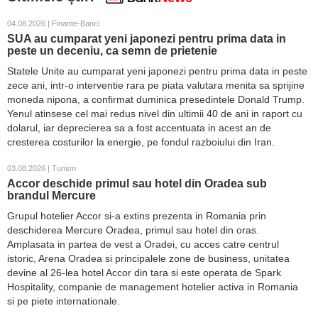
04.08.2026 | Finante-Banci
SUA au cumparat yeni japonezi pentru prima data in
peste un deceniu, ca semn de prietenie
Statele Unite au cumparat yeni japonezi pentru prima data in peste
zece ani, intr-o interventie rara pe piata valutara menita sa sprijine
moneda nipona, a confirmat duminica presedintele Donald Trump.
Yenul atinsese cel mai redus nivel din ultimii 40 de ani in raport cu
dolarul, iar deprecierea sa a fost accentuata in acest an de
cresterea costurilor la energie, pe fondul razboiului din Iran.
03.08.2026 | Turism
Accor deschide primul sau hotel din Oradea sub
brandul Mercure
Grupul hotelier Accor si-a extins prezenta in Romania prin
deschiderea Mercure Oradea, primul sau hotel din oras.
Amplasata in partea de vest a Oradei, cu acces catre centrul
istoric, Arena Oradea si principalele zone de business, unitatea
devine al 26-lea hotel Accor din tara si este operata de Spark
Hospitality, companie de management hotelier activa in Romania
si pe piete internationale.