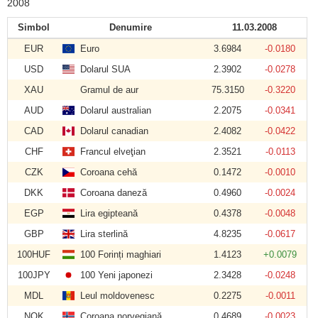
2008
Simbol
Denumire
11.03.2008
EUR
Euro
3.6984
-0.0180
USD
Dolarul SUA
2.3902
-0.0278
XAU
Gramul de aur
75.3150
-0.3220
AUD
Dolarul australian
2.2075
-0.0341
CAD
Dolarul canadian
2.4082
-0.0422
CHF
Francul elveţian
2.3521
-0.0113
CZK
Coroana cehă
0.1472
-0.0010
DKK
Coroana daneză
0.4960
-0.0024
EGP
Lira egipteană
0.4378
-0.0048
GBP
Lira sterlină
4.8235
-0.0617
100HUF
100 Forinți maghiari
1.4123
+0.0079
100JPY
100 Yeni japonezi
2.3428
-0.0248
MDL
Leul moldovenesc
0.2275
-0.0011
NOK
Coroana norvegiană
0.4689
-0.0023