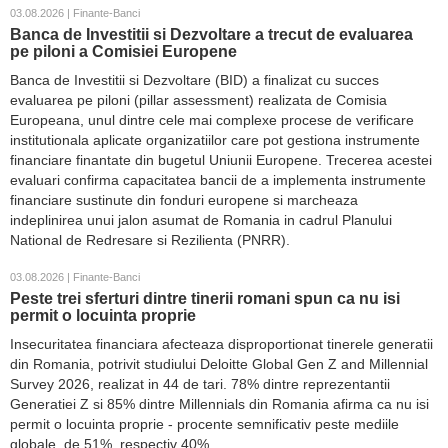
03.08.2026 | Finante-Banci
Banca de Investitii si Dezvoltare a trecut de evaluarea
pe piloni a Comisiei Europene
Banca de Investitii si Dezvoltare (BID) a finalizat cu succes
evaluarea pe piloni (pillar assessment) realizata de Comisia
Europeana, unul dintre cele mai complexe procese de verificare
institutionala aplicate organizatiilor care pot gestiona instrumente
financiare finantate din bugetul Uniunii Europene. Trecerea acestei
evaluari confirma capacitatea bancii de a implementa instrumente
financiare sustinute din fonduri europene si marcheaza
indeplinirea unui jalon asumat de Romania in cadrul Planului
National de Redresare si Rezilienta (PNRR).
03.08.2026 | Finante-Banci
Peste trei sferturi dintre tinerii romani spun ca nu isi
permit o locuinta proprie
Insecuritatea financiara afecteaza disproportionat tinerele generatii
din Romania, potrivit studiului Deloitte Global Gen Z and Millennial
Survey 2026, realizat in 44 de tari. 78% dintre reprezentantii
Generatiei Z si 85% dintre Millennials din Romania afirma ca nu isi
permit o locuinta proprie - procente semnificativ peste mediile
globale, de 51%, respectiv 40%.