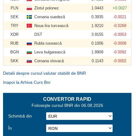
PLN
Zlotul polonez
1.0443
+0.0027
SEK
Coroana suedeză
0.3935
-0.0021
TRY
Noua lira turcească
1.9210
-0.0268
XDR
DST
3.9155
-0.0053
RUB
Rubla rusească
0.1006
-0.0008
BGN
Leva bulgarească
1.8909
-0.0092
SKK
Coroana slovacă
0.1143
-0.0002
Detalii despre cursul valutar stabilit de BNR
Inapoi la Arhiva Curs Bnr
CONVERTOR RAPID
Foloseşte cursul BNR din 06.08.2026
Schimbă din
În