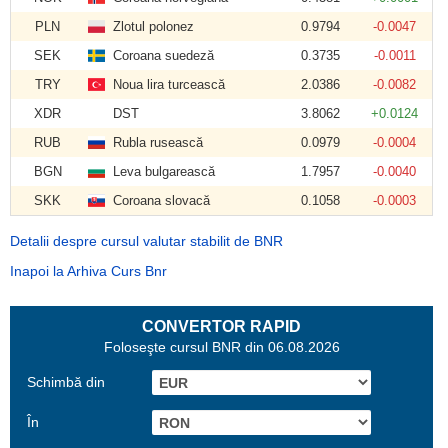
PLN
Zlotul polonez
0.9794
-0.0047
SEK
Coroana suedeză
0.3735
-0.0011
TRY
Noua lira turcească
2.0386
-0.0082
XDR
DST
3.8062
+0.0124
RUB
Rubla rusească
0.0979
-0.0004
BGN
Leva bulgarească
1.7957
-0.0040
SKK
Coroana slovacă
0.1058
-0.0003
Detalii despre cursul valutar stabilit de BNR
Inapoi la Arhiva Curs Bnr
CONVERTOR RAPID
Foloseşte cursul BNR din 06.08.2026
Schimbă din
În