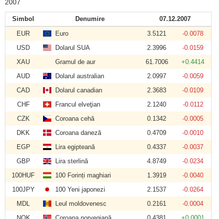
2007
Simbol
Denumire
07.12.2007
EUR
Euro
3.5121
-0.0078
USD
Dolarul SUA
2.3996
-0.0159
XAU
Gramul de aur
61.7006
+0.4414
AUD
Dolarul australian
2.0997
-0.0059
CAD
Dolarul canadian
2.3683
-0.0109
CHF
Francul elveţian
2.1240
-0.0112
CZK
Coroana cehă
0.1342
-0.0005
DKK
Coroana daneză
0.4709
-0.0010
EGP
Lira egipteană
0.4337
-0.0037
GBP
Lira sterlină
4.8749
-0.0234
100HUF
100 Forinți maghiari
1.3919
-0.0040
100JPY
100 Yeni japonezi
2.1537
-0.0264
MDL
Leul moldovenesc
0.2161
-0.0004
NOK
Coroana norvegiană
0.4381
+0.0001