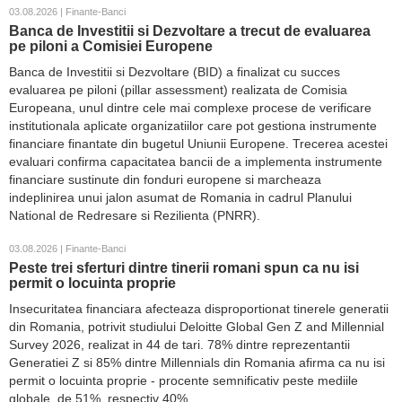
03.08.2026 | Finante-Banci
Banca de Investitii si Dezvoltare a trecut de evaluarea
pe piloni a Comisiei Europene
Banca de Investitii si Dezvoltare (BID) a finalizat cu succes
evaluarea pe piloni (pillar assessment) realizata de Comisia
Europeana, unul dintre cele mai complexe procese de verificare
institutionala aplicate organizatiilor care pot gestiona instrumente
financiare finantate din bugetul Uniunii Europene. Trecerea acestei
evaluari confirma capacitatea bancii de a implementa instrumente
financiare sustinute din fonduri europene si marcheaza
indeplinirea unui jalon asumat de Romania in cadrul Planului
National de Redresare si Rezilienta (PNRR).
03.08.2026 | Finante-Banci
Peste trei sferturi dintre tinerii romani spun ca nu isi
permit o locuinta proprie
Insecuritatea financiara afecteaza disproportionat tinerele generatii
din Romania, potrivit studiului Deloitte Global Gen Z and Millennial
Survey 2026, realizat in 44 de tari. 78% dintre reprezentantii
Generatiei Z si 85% dintre Millennials din Romania afirma ca nu isi
permit o locuinta proprie - procente semnificativ peste mediile
globale, de 51%, respectiv 40%.