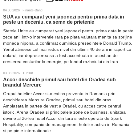
04.08.2026 | Finante-Banci
SUA au cumparat yeni japonezi pentru prima data in
peste un deceniu, ca semn de prietenie
Statele Unite au cumparat yeni japonezi pentru prima data in peste
zece ani, intr-o interventie rara pe piata valutara menita sa sprijine
moneda nipona, a confirmat duminica presedintele Donald Trump.
Yenul atinsese cel mai redus nivel din ultimii 40 de ani in raport cu
dolarul, iar deprecierea sa a fost accentuata in acest an de
cresterea costurilor la energie, pe fondul razboiului din Iran.
03.08.2026 | Turism
Accor deschide primul sau hotel din Oradea sub
brandul Mercure
Grupul hotelier Accor si-a extins prezenta in Romania prin
deschiderea Mercure Oradea, primul sau hotel din oras.
Amplasata in partea de vest a Oradei, cu acces catre centrul
istoric, Arena Oradea si principalele zone de business, unitatea
devine al 26-lea hotel Accor din tara si este operata de Spark
Hospitality, companie de management hotelier activa in Romania
si pe piete internationale.