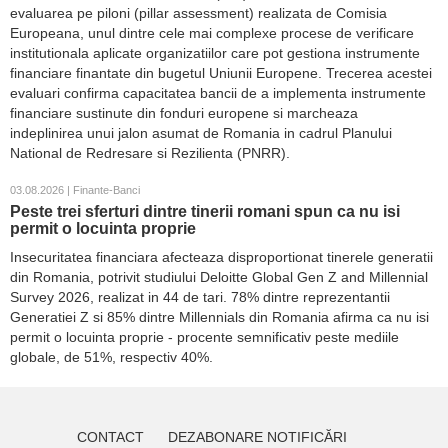
evaluarea pe piloni (pillar assessment) realizata de Comisia
Europeana, unul dintre cele mai complexe procese de verificare
institutionala aplicate organizatiilor care pot gestiona instrumente
financiare finantate din bugetul Uniunii Europene. Trecerea acestei
evaluari confirma capacitatea bancii de a implementa instrumente
financiare sustinute din fonduri europene si marcheaza
indeplinirea unui jalon asumat de Romania in cadrul Planului
National de Redresare si Rezilienta (PNRR).
03.08.2026 | Finante-Banci
Peste trei sferturi dintre tinerii romani spun ca nu isi
permit o locuinta proprie
Insecuritatea financiara afecteaza disproportionat tinerele generatii
din Romania, potrivit studiului Deloitte Global Gen Z and Millennial
Survey 2026, realizat in 44 de tari. 78% dintre reprezentantii
Generatiei Z si 85% dintre Millennials din Romania afirma ca nu isi
permit o locuinta proprie - procente semnificativ peste mediile
globale, de 51%, respectiv 40%.
CONTACT
DEZABONARE NOTIFICĂRI