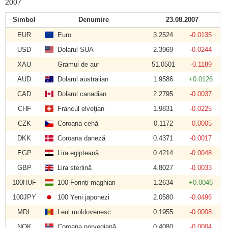
2007
Simbol
Denumire
23.08.2007
EUR
Euro
3.2524
-0.0135
USD
Dolarul SUA
2.3969
-0.0244
XAU
Gramul de aur
51.0501
-0.1189
AUD
Dolarul australian
1.9586
+0.0126
CAD
Dolarul canadian
2.2795
-0.0037
CHF
Francul elveţian
1.9831
-0.0225
CZK
Coroana cehă
0.1172
-0.0005
DKK
Coroana daneză
0.4371
-0.0017
EGP
Lira egipteană
0.4214
-0.0048
GBP
Lira sterlină
4.8027
-0.0033
100HUF
100 Forinți maghiari
1.2634
+0.0046
100JPY
100 Yeni japonezi
2.0580
-0.0496
MDL
Leul moldovenesc
0.1955
-0.0008
NOK
Coroana norvegiană
0.4080
-0.0004