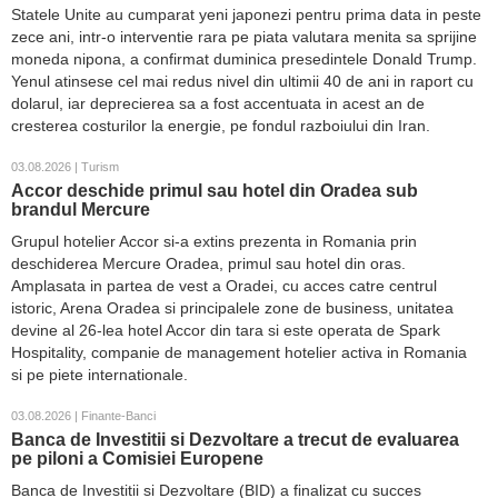
Statele Unite au cumparat yeni japonezi pentru prima data in peste
zece ani, intr-o interventie rara pe piata valutara menita sa sprijine
moneda nipona, a confirmat duminica presedintele Donald Trump.
Yenul atinsese cel mai redus nivel din ultimii 40 de ani in raport cu
dolarul, iar deprecierea sa a fost accentuata in acest an de
cresterea costurilor la energie, pe fondul razboiului din Iran.
03.08.2026 | Turism
Accor deschide primul sau hotel din Oradea sub
brandul Mercure
Grupul hotelier Accor si-a extins prezenta in Romania prin
deschiderea Mercure Oradea, primul sau hotel din oras.
Amplasata in partea de vest a Oradei, cu acces catre centrul
istoric, Arena Oradea si principalele zone de business, unitatea
devine al 26-lea hotel Accor din tara si este operata de Spark
Hospitality, companie de management hotelier activa in Romania
si pe piete internationale.
03.08.2026 | Finante-Banci
Banca de Investitii si Dezvoltare a trecut de evaluarea
pe piloni a Comisiei Europene
Banca de Investitii si Dezvoltare (BID) a finalizat cu succes