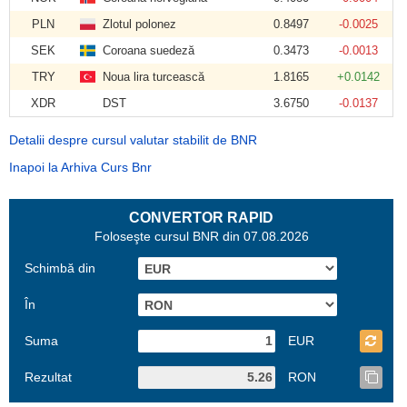
PLN
Zlotul polonez
0.8497
-0.0025
SEK
Coroana suedeză
0.3473
-0.0013
TRY
Noua lira turcească
1.8165
+0.0142
XDR
DST
3.6750
-0.0137
Detalii despre cursul valutar stabilit de BNR
Inapoi la Arhiva Curs Bnr
CONVERTOR RAPID
Foloseşte cursul BNR din 07.08.2026
Schimbă din
În
Suma
EUR
Rezultat
RON