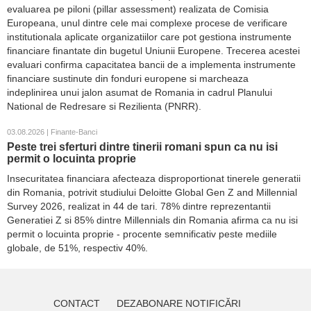
evaluarea pe piloni (pillar assessment) realizata de Comisia
Europeana, unul dintre cele mai complexe procese de verificare
institutionala aplicate organizatiilor care pot gestiona instrumente
financiare finantate din bugetul Uniunii Europene. Trecerea acestei
evaluari confirma capacitatea bancii de a implementa instrumente
financiare sustinute din fonduri europene si marcheaza
indeplinirea unui jalon asumat de Romania in cadrul Planului
National de Redresare si Rezilienta (PNRR).
03.08.2026 | Finante-Banci
Peste trei sferturi dintre tinerii romani spun ca nu isi
permit o locuinta proprie
Insecuritatea financiara afecteaza disproportionat tinerele generatii
din Romania, potrivit studiului Deloitte Global Gen Z and Millennial
Survey 2026, realizat in 44 de tari. 78% dintre reprezentantii
Generatiei Z si 85% dintre Millennials din Romania afirma ca nu isi
permit o locuinta proprie - procente semnificativ peste mediile
globale, de 51%, respectiv 40%.
CONTACT
DEZABONARE NOTIFICĂRI