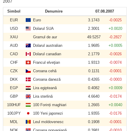
2007
Simbol
Denumire
07.08.2007
EUR
Euro
3.1743
-0.0025
USD
Dolarul SUA
2.3001
+0.0020
XAU
Gramul de aur
49.5257
-0.2827
AUD
Dolarul australian
1.9685
+0.0005
CAD
Dolarul canadian
2.1779
-0.0026
CHF
Francul elveţian
1.9313
-0.0074
CZK
Coroana cehă
0.1131
-0.0001
DKK
Coroana daneză
0.4265
-0.0003
EGP
Lira egipteană
0.4082
+0.0009
GBP
Lira sterlină
4.6640
-0.0174
100HUF
100 Forinți maghiari
1.2665
+0.0040
100JPY
100 Yeni japonezi
1.9355
-0.0176
MDL
Leul moldovenesc
0.1908
-0.0001
NOK
Coroana norvegiană
0.3981
-0.0010