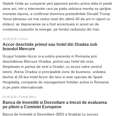
Statele Unite au cumparat yeni japonezi pentru prima data in peste
zece ani, intr-o interventie rara pe piata valutara menita sa sprijine
moneda nipona, a confirmat duminica presedintele Donald Trump.
Yenul atinsese cel mai redus nivel din ultimii 40 de ani in raport cu
dolarul, iar deprecierea sa a fost accentuata in acest an de
cresterea costurilor la energie, pe fondul razboiului din Iran.
03.08.2026 | Turism
Accor deschide primul sau hotel din Oradea sub
brandul Mercure
Grupul hotelier Accor si-a extins prezenta in Romania prin
deschiderea Mercure Oradea, primul sau hotel din oras.
Amplasata in partea de vest a Oradei, cu acces catre centrul
istoric, Arena Oradea si principalele zone de business, unitatea
devine al 26-lea hotel Accor din tara si este operata de Spark
Hospitality, companie de management hotelier activa in Romania
si pe piete internationale.
03.08.2026 | Finante-Banci
Banca de Investitii si Dezvoltare a trecut de evaluarea
pe piloni a Comisiei Europene
Banca de Investitii si Dezvoltare (BID) a finalizat cu succes