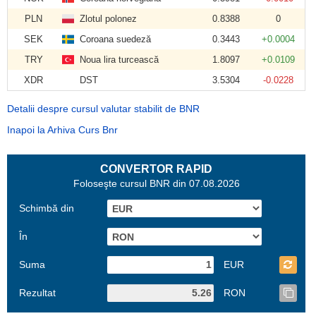
PLN
Zlotul polonez
0.8388
0
SEK
Coroana suedeză
0.3443
+0.0004
TRY
Noua lira turcească
1.8097
+0.0109
XDR
DST
3.5304
-0.0228
Detalii despre cursul valutar stabilit de BNR
Inapoi la Arhiva Curs Bnr
CONVERTOR RAPID
Foloseşte cursul BNR din 07.08.2026
Schimbă din
În
Suma
EUR
Rezultat
RON