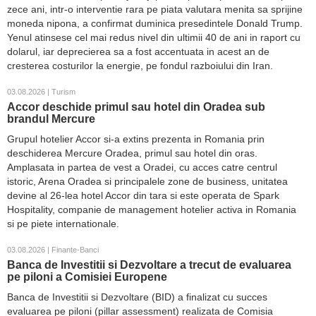
zece ani, intr-o interventie rara pe piata valutara menita sa sprijine
moneda nipona, a confirmat duminica presedintele Donald Trump.
Yenul atinsese cel mai redus nivel din ultimii 40 de ani in raport cu
dolarul, iar deprecierea sa a fost accentuata in acest an de
cresterea costurilor la energie, pe fondul razboiului din Iran.
03.08.2026 | Turism
Accor deschide primul sau hotel din Oradea sub
brandul Mercure
Grupul hotelier Accor si-a extins prezenta in Romania prin
deschiderea Mercure Oradea, primul sau hotel din oras.
Amplasata in partea de vest a Oradei, cu acces catre centrul
istoric, Arena Oradea si principalele zone de business, unitatea
devine al 26-lea hotel Accor din tara si este operata de Spark
Hospitality, companie de management hotelier activa in Romania
si pe piete internationale.
03.08.2026 | Finante-Banci
Banca de Investitii si Dezvoltare a trecut de evaluarea
pe piloni a Comisiei Europene
Banca de Investitii si Dezvoltare (BID) a finalizat cu succes
evaluarea pe piloni (pillar assessment) realizata de Comisia