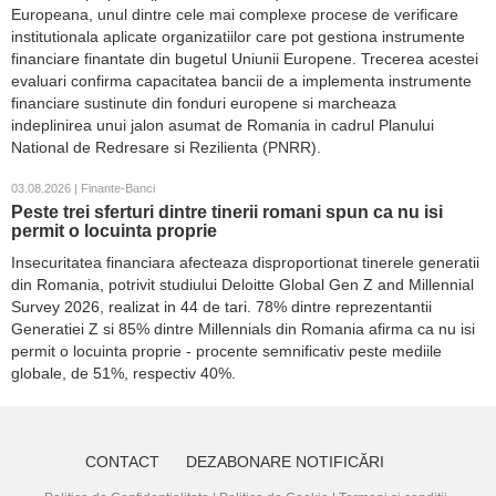
Europeana, unul dintre cele mai complexe procese de verificare
institutionala aplicate organizatiilor care pot gestiona instrumente
financiare finantate din bugetul Uniunii Europene. Trecerea acestei
evaluari confirma capacitatea bancii de a implementa instrumente
financiare sustinute din fonduri europene si marcheaza
indeplinirea unui jalon asumat de Romania in cadrul Planului
National de Redresare si Rezilienta (PNRR).
03.08.2026 | Finante-Banci
Peste trei sferturi dintre tinerii romani spun ca nu isi
permit o locuinta proprie
Insecuritatea financiara afecteaza disproportionat tinerele generatii
din Romania, potrivit studiului Deloitte Global Gen Z and Millennial
Survey 2026, realizat in 44 de tari. 78% dintre reprezentantii
Generatiei Z si 85% dintre Millennials din Romania afirma ca nu isi
permit o locuinta proprie - procente semnificativ peste mediile
globale, de 51%, respectiv 40%.
CONTACT
DEZABONARE NOTIFICĂRI