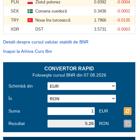
PLN
Zlotul polonez
0.8392
-0.0004
SEK
Coroana suedeză
0.3436
-0.0002
TRY
Noua lira turcească
1.7966
-0.0135
XDR
DST
3.5731
-0.0063
Detalii despre cursul valutar stabilit de BNR
Inapoi la Arhiva Curs Bnr
CONVERTOR RAPID
Foloseşte cursul BNR din 07.08.2026
Schimbă din
În
Suma
EUR
Rezultat
RON