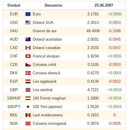
Simbol
Denumire
25.06.2007
EUR
Euro
3.1782
+0.0008
USD
Dolarul SUA
2.3613
-0.0053
XAU
Gramul de aur
49.4506
-0.1698
AUD
Dolarul australian
2.0031
-0.0045
CAD
Dolarul canadian
2.2033
-0.0047
CHF
Francul elveţian
1.9234
+0.0065
CZK
Coroana cehă
0.1105
-0.0003
DKK
Coroana daneză
0.4270
+0.0001
EGP
Lira egipteană
0.4136
-0.0022
GBP
Lira sterlină
4.7221
+0.0019
100HUF
100 Forinți maghiari
1.2890
+0.0034
100JPY
100 Yeni japonezi
1.9126
+0.0043
MDL
Leul moldovenesc
0.1910
0
NOK
Coroana norvegiană
0.3974
-0.0005