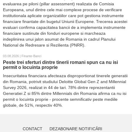
evaluarea pe piloni (pillar assessment) realizata de Comisia
Europeana, unul dintre cele mai complexe procese de verificare
institutionala aplicate organizatiilor care pot gestiona instrumente
financiare finantate din bugetul Uniunii Europene. Trecerea acestei
evaluari confirma capacitatea bancii de a implementa instrumente
financiare sustinute din fonduri europene si marcheaza
indeplinirea unui jalon asumat de Romania in cadrul Planului
National de Redresare si Rezilienta (PNRR).
03.08.2026 | Finante-Banci
Peste trei sferturi dintre tinerii romani spun ca nu isi
permit o locuinta proprie
Insecuritatea financiara afecteaza disproportionat tinerele generatii
din Romania, potrivit studiului Deloitte Global Gen Z and Millennial
Survey 2026, realizat in 44 de tari. 78% dintre reprezentantii
Generatiei Z si 85% dintre Millennials din Romania afirma ca nu isi
permit o locuinta proprie - procente semnificativ peste mediile
globale, de 51%, respectiv 40%.
CONTACT
DEZABONARE NOTIFICĂRI