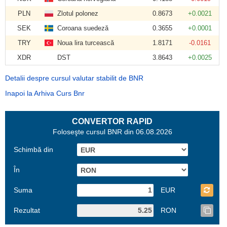
PLN
Zlotul polonez
0.8673
+0.0021
SEK
Coroana suedeză
0.3655
+0.0001
TRY
Noua lira turcească
1.8171
-0.0161
XDR
DST
3.8643
+0.0025
Detalii despre cursul valutar stabilit de BNR
Inapoi la Arhiva Curs Bnr
CONVERTOR RAPID
Foloseşte cursul BNR din 06.08.2026
Schimbă din
În
Suma
EUR
Rezultat
RON