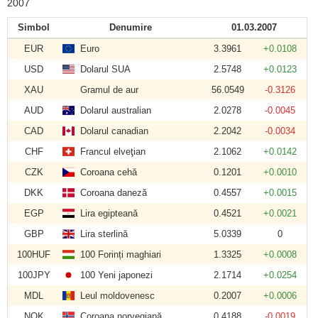
2007
Simbol
Denumire
01.03.2007
EUR
Euro
3.3961
+0.0108
USD
Dolarul SUA
2.5748
+0.0123
XAU
Gramul de aur
56.0549
-0.3126
AUD
Dolarul australian
2.0278
-0.0045
CAD
Dolarul canadian
2.2042
-0.0034
CHF
Francul elveţian
2.1062
+0.0142
CZK
Coroana cehă
0.1201
+0.0010
DKK
Coroana daneză
0.4557
+0.0015
EGP
Lira egipteană
0.4521
+0.0021
GBP
Lira sterlină
5.0339
0
100HUF
100 Forinți maghiari
1.3325
+0.0008
100JPY
100 Yeni japonezi
2.1714
+0.0254
MDL
Leul moldovenesc
0.2007
+0.0006
NOK
Coroana norvegiană
0.4188
-0.0019