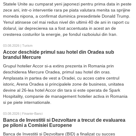
Statele Unite au cumparat yeni japonezi pentru prima data in peste
zece ani, intr-o interventie rara pe piata valutara menita sa sprijine
moneda nipona, a confirmat duminica presedintele Donald Trump.
Yenul atinsese cel mai redus nivel din ultimii 40 de ani in raport cu
dolarul, iar deprecierea sa a fost accentuata in acest an de
cresterea costurilor la energie, pe fondul razboiului din Iran.
03.08.2026 | Turism
Accor deschide primul sau hotel din Oradea sub
brandul Mercure
Grupul hotelier Accor si-a extins prezenta in Romania prin
deschiderea Mercure Oradea, primul sau hotel din oras.
Amplasata in partea de vest a Oradei, cu acces catre centrul
istoric, Arena Oradea si principalele zone de business, unitatea
devine al 26-lea hotel Accor din tara si este operata de Spark
Hospitality, companie de management hotelier activa in Romania
si pe piete internationale.
03.08.2026 | Finante-Banci
Banca de Investitii si Dezvoltare a trecut de evaluarea
pe piloni a Comisiei Europene
Banca de Investitii si Dezvoltare (BID) a finalizat cu succes