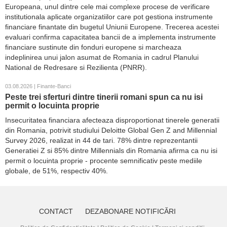
Europeana, unul dintre cele mai complexe procese de verificare
institutionala aplicate organizatiilor care pot gestiona instrumente
financiare finantate din bugetul Uniunii Europene. Trecerea acestei
evaluari confirma capacitatea bancii de a implementa instrumente
financiare sustinute din fonduri europene si marcheaza
indeplinirea unui jalon asumat de Romania in cadrul Planului
National de Redresare si Rezilienta (PNRR).
03.08.2026 | Finante-Banci
Peste trei sferturi dintre tinerii romani spun ca nu isi
permit o locuinta proprie
Insecuritatea financiara afecteaza disproportionat tinerele generatii
din Romania, potrivit studiului Deloitte Global Gen Z and Millennial
Survey 2026, realizat in 44 de tari. 78% dintre reprezentantii
Generatiei Z si 85% dintre Millennials din Romania afirma ca nu isi
permit o locuinta proprie - procente semnificativ peste mediile
globale, de 51%, respectiv 40%.
CONTACT
DEZABONARE NOTIFICĂRI