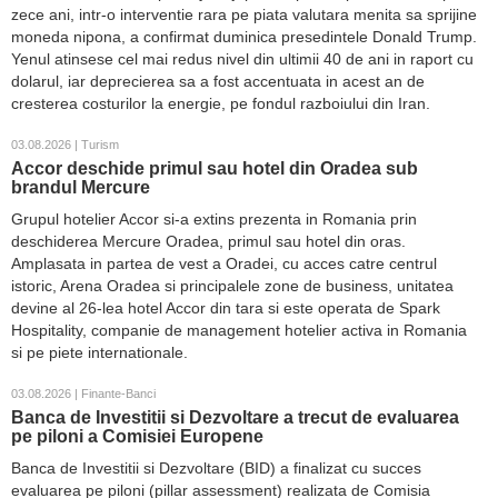
zece ani, intr-o interventie rara pe piata valutara menita sa sprijine
moneda nipona, a confirmat duminica presedintele Donald Trump.
Yenul atinsese cel mai redus nivel din ultimii 40 de ani in raport cu
dolarul, iar deprecierea sa a fost accentuata in acest an de
cresterea costurilor la energie, pe fondul razboiului din Iran.
03.08.2026 | Turism
Accor deschide primul sau hotel din Oradea sub
brandul Mercure
Grupul hotelier Accor si-a extins prezenta in Romania prin
deschiderea Mercure Oradea, primul sau hotel din oras.
Amplasata in partea de vest a Oradei, cu acces catre centrul
istoric, Arena Oradea si principalele zone de business, unitatea
devine al 26-lea hotel Accor din tara si este operata de Spark
Hospitality, companie de management hotelier activa in Romania
si pe piete internationale.
03.08.2026 | Finante-Banci
Banca de Investitii si Dezvoltare a trecut de evaluarea
pe piloni a Comisiei Europene
Banca de Investitii si Dezvoltare (BID) a finalizat cu succes
evaluarea pe piloni (pillar assessment) realizata de Comisia