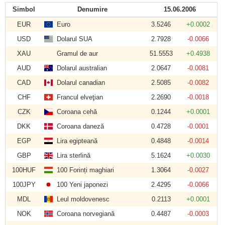
Simbol
Denumire
15.06.2006
EUR
Euro
3.5246
+0.0002
USD
Dolarul SUA
2.7928
-0.0066
XAU
Gramul de aur
51.5553
+0.4938
AUD
Dolarul australian
2.0647
-0.0081
CAD
Dolarul canadian
2.5085
-0.0082
CHF
Francul elveţian
2.2690
-0.0018
CZK
Coroana cehă
0.1244
+0.0001
DKK
Coroana daneză
0.4728
-0.0001
EGP
Lira egipteană
0.4848
-0.0014
GBP
Lira sterlină
5.1624
+0.0030
100HUF
100 Forinți maghiari
1.3064
-0.0027
100JPY
100 Yeni japonezi
2.4295
-0.0066
MDL
Leul moldovenesc
0.2113
+0.0001
NOK
Coroana norvegiană
0.4487
-0.0003