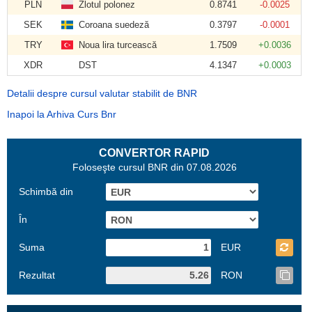
PLN
Zlotul polonez
0.8741
-0.0025
SEK
Coroana suedeză
0.3797
-0.0001
TRY
Noua lira turcească
1.7509
+0.0036
XDR
DST
4.1347
+0.0003
Detalii despre cursul valutar stabilit de BNR
Inapoi la Arhiva Curs Bnr
CONVERTOR RAPID
Foloseşte cursul BNR din 07.08.2026
Schimbă din
În
Suma
EUR
Rezultat
RON