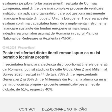
evaluarea pe piloni (pillar assessment) realizata de Comisia
Europeana, unul dintre cele mai complexe procese de verificare
institutionala aplicate organizatiilor care pot gestiona instrumente
financiare finantate din bugetul Uniunii Europene. Trecerea acestei
evaluari confirma capacitatea bancii de a implementa instrumente
financiare sustinute din fonduri europene si marcheaza
indeplinirea unui jalon asumat de Romania in cadrul Planului
National de Redresare si Rezilienta (PNRR).
03.08.2026 | Finante-Banci
Peste trei sferturi dintre tinerii romani spun ca nu isi
permit o locuinta proprie
Insecuritatea financiara afecteaza disproportionat tinerele generatii
din Romania, potrivit studiului Deloitte Global Gen Z and Millennial
Survey 2026, realizat in 44 de tari. 78% dintre reprezentantii
Generatiei Z si 85% dintre Millennials din Romania afirma ca nu isi
permit o locuinta proprie - procente semnificativ peste mediile
globale, de 51%, respectiv 40%.
CONTACT
DEZABONARE NOTIFICĂRI