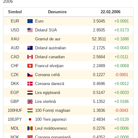
2006
Simbol
Denumire
22.02.2006
EUR
Euro
3.5045
+0.0091
USD
Dolarul SUA
2.9505
+0.0173
XAU
Gramul de aur
52.3511
+0.1688
AUD
Dolarul australian
2.1725
+0.0043
CAD
Dolarul canadian
2.5664
+0.0111
CHF
Francul elveţian
2.2489
+0.0069
CZK
Coroana cehă
0.1227
-0.0001
DKK
Coroana daneză
0.4696
+0.0012
EGP
Lira egipteană
0.5147
+0.0033
GBP
Lira sterlină
5.1352
+0.0186
100HUF
100 Forinți maghiari
1.3836
-0.0043
100JPY
100 Yeni japonezi
2.4834
+0.0129
MDL
Leul moldovenesc
0.2276
+0.0006
NOK
Coroana norvegiană
0.4352
+0.0008