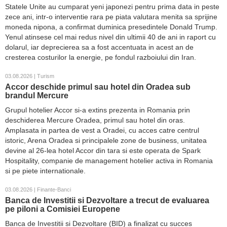
Statele Unite au cumparat yeni japonezi pentru prima data in peste
zece ani, intr-o interventie rara pe piata valutara menita sa sprijine
moneda nipona, a confirmat duminica presedintele Donald Trump.
Yenul atinsese cel mai redus nivel din ultimii 40 de ani in raport cu
dolarul, iar deprecierea sa a fost accentuata in acest an de
cresterea costurilor la energie, pe fondul razboiului din Iran.
03.08.2026 | Turism
Accor deschide primul sau hotel din Oradea sub
brandul Mercure
Grupul hotelier Accor si-a extins prezenta in Romania prin
deschiderea Mercure Oradea, primul sau hotel din oras.
Amplasata in partea de vest a Oradei, cu acces catre centrul
istoric, Arena Oradea si principalele zone de business, unitatea
devine al 26-lea hotel Accor din tara si este operata de Spark
Hospitality, companie de management hotelier activa in Romania
si pe piete internationale.
03.08.2026 | Finante-Banci
Banca de Investitii si Dezvoltare a trecut de evaluarea
pe piloni a Comisiei Europene
Banca de Investitii si Dezvoltare (BID) a finalizat cu succes