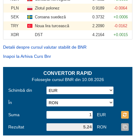
PLN
Zlotul polonez
0.9189
-0.0064
SEK
Coroana suedeză
0.3732
+0.0006
TRY
Noua lira turcească
2.2090
-0.0162
XDR
DST
4.2164
+0.0015
Detalii despre cursul valutar stabilit de BNR
Inapoi la Arhiva Curs Bnr
CONVERTOR RAPID
Foloseşte cursul BNR din 10.08.2026
Schimbă din
În
Suma
EUR
Rezultat
RON